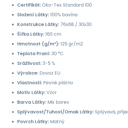
Certifikát:
Öko-Tex Standard 100
Složení Látky:
100% bavlna
Konstrukce Látky:
76x68 / 30x30
Šířka Látky:
160 cm
Hmotnost (g/m²):
125 gr/m2
Teplota Praní:
30 °C
Srážlivost:
3-5 %
Výrobce:
Dovoz EU
Vlastnosti:
Pevné plátno
Motiv Látky:
Vzor
Barva Látky:
Mix barev
Splývavost/Tuhost/Omak Látky:
Splývavá, příj
Povrch Látky:
Matný