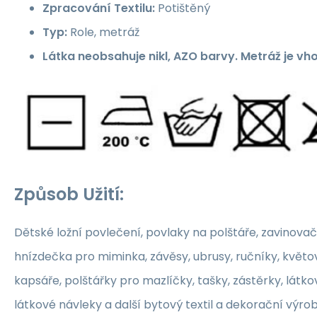
Zpracování Textilu:
Potištěný
Typ:
Role, metráž
Látka neobsahuje nikl, AZO barvy. Metráž je vh
Způsob Užití:
Dětské ložní povlečení, povlaky na polštáře, zavinovač
hnízdečka pro miminka, závěsy, ubrusy, ručníky, květ
kapsáře, polštářky pro mazlíčky, tašky, zástěrky, látko
látkové návleky a další bytový textil a dekorační výrob