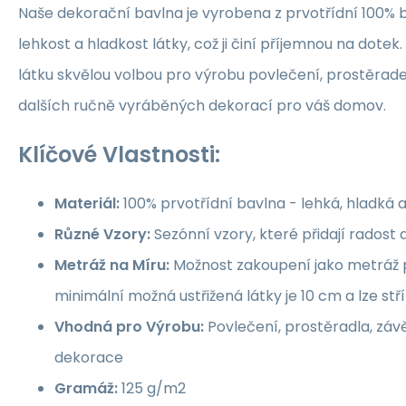
Naše dekorační bavlna je vyrobena z prvotřídní 100% b
lehkost a hladkost látky, což ji činí příjemnou na dotek.
látku skvělou volbou pro výrobu povlečení, prostěrade
dalších ručně vyráběných dekorací pro váš domov.
Klíčové Vlastnosti:
Materiál:
100% prvotřídní bavlna - lehká, hladká 
Různé Vzory:
Sezónní vzory, které přidají rados
Metráž na Míru:
Možnost zakoupení jako metráž p
minimální možná ustřižená látky je 10 cm a lze st
Vhodná pro Výrobu:
Povlečení, prostěradla, závě
dekorace
Gramáž:
125 g/m2