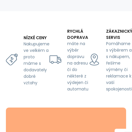
na
Černém
RYCHLÁ
ZÁKAZNICK
DOPRAVA
SERVIS
NÍZKÉ CENY
máte na
Pomáhame
Nakupujeme
výběr
s výběrem a
ve velkém a
dopravu
s nákupem,
proto
na adresu
řešíme
máme s
či do
výměny či
dodavately
některé z
reklamace k
dobré
výdejen či
vaší
vztahy
automatu
spokojenosti