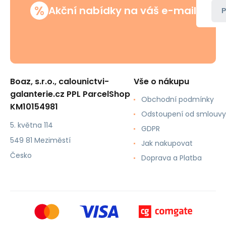
%
Akční nabídky na váš e-mail
P
Boaz, s.r.o., calounictvi-
Vše o nákupu
galanterie.cz PPL ParcelShop
Obchodní podmínky
KM10154981
Odstoupení od smlouvy
5. května 114
GDPR
549 81 Meziměstí
Jak nakupovat
Česko
Doprava a Platba