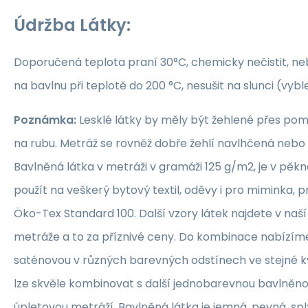
Údržba Látky:
Doporučená teplota praní 30°C, chemicky nečistit, nebě
na bavlnu při teplotě do 200 °C, nesušit na slunci (vybl
Poznámka:
Lesklé látky by měly být žehlené přes po
na rubu. Metráž se rovněž dobře žehlí navlhčená neb
Bavlněná látka v metráži v gramáži 125 g/m2, je v pěkné
použít na veškerý bytový textil, oděvy i pro miminka, 
Öko-Tex Standard 100. Další vzory látek najdete v naš
metráže a to za příznivé ceny. Do kombinace nabízím
saténovou v různých barevných odstínech ve stejné kva
lze skvěle kombinovat s další jednobarevnou bavlněn
úpletovou metráží. Bavlněná látka je jemná, pevná, sp