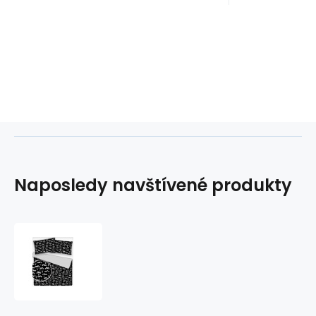
Naposledy navštívené produkty
Dětská
bavlněná
látka
metráž
Motocykly