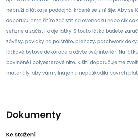
nepruží a látka je poddajná, krásně se z ní šije. Aby se 
doporučujeme šitím začistit na overlocku nebo cik ca
seřízne a začistí kraje látky. S touto látka budete zaruč
závěsy, povlaky na polštáře, přehozy, patchwork deky, 
látkové bytové dekorace a oživte svůj interiér. Na lát
bavlněné i polyesterové nitě. K šití doporučujeme zvolit
materiály, aby vám silná jehla nepoškodila povrch plát
Dokumenty
Ke stažení