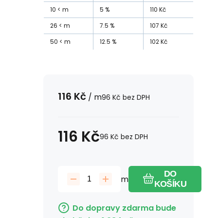
10
m
5
%
110
Kč
26
m
7.5
%
107
Kč
50
m
12.5
%
102
Kč
116
Kč
/
m
96
Kč
bez DPH
116
Kč
96
Kč
bez DPH
DO
m
KOŠÍKU
Do dopravy zdarma bude