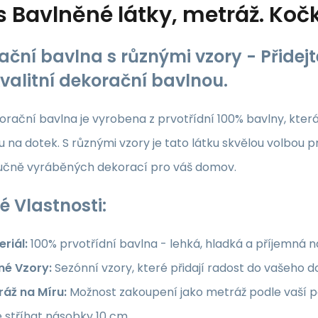
s
Bavlněné látky, metráž. Koč
ační bavlna s různými vzory - Přide
kvalitní dekorační bavlnou.
rační bavlna je vyrobena z prvotřídní 100% bavlny, která z
 na dotek. S různými vzory je tato látku skvělou volbou p
ručně vyráběných dekorací pro váš domov.
é Vlastnosti:
riál:
100% prvotřídní bavlna - lehká, hladká a příjemná 
né Vzory:
Sezónní vzory, které přidají radost do vašeho
ráž na Míru:
Možnost zakoupení jako metráž podle vaší po
e stříhat násobky 10 cm