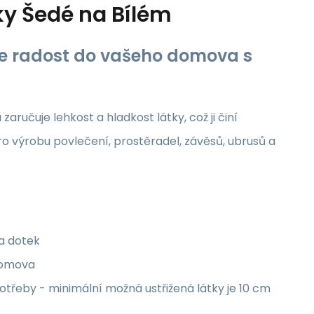
ky Šedé na Bílém
jte radost do vašeho domova s
aručuje lehkost a hladkost látky, což ji činí
ro výrobu povlečení, prostěradel, závěsů, ubrusů a
na dotek
 domova
třeby - minimální možná ustřižená látky je 10 cm