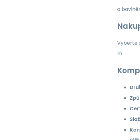
a bavlně
Nakup
Vyberte s
m.
Kompl
Dru
Způ
Cert
Slož
Kon