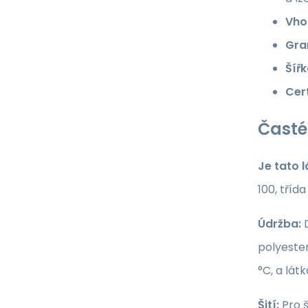
Vho
Gra
Šířk
Cert
Časté
Je tato 
100, tříd
Údržba:
D
polyester
°C, a lát
Šití:
Pro š