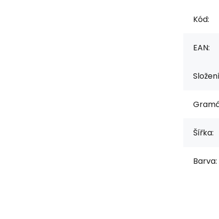
Kód:
EAN:
Složen
Gramá
Šířka:
Barva: