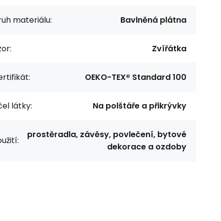
uh materiálu:
Bavlněná plátna
or:
Zvířátka
rtifikát:
OEKO-TEX® Standard 100
el látky:
Na polštáře a přikrývky
prostěradla, závěsy, povlečení, bytové
užití:
dekorace a ozdoby