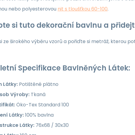
nou nebo polyesterovou
nit s tloušťkou 60-100
.
te si tuto dekorační bavlnu a přide
i ze širokého výběru vzorů a pořiďte si metráž, kterou po
etní Specifikace Bavlněných Látek:
h Látky:
Potištěné plátno
sob Výroby:
Tkaná
ifikát:
Öko-Tex Standard 100
ení Látky:
100% bavlna
strukce Látky:
76x68 / 30x30