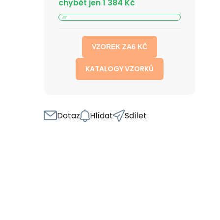
chybět jen
1 384
Kč
VZOREK ZA
6
KČ
KATALOGY VZORKŮ
Dotaz
Hlídat
Sdílet