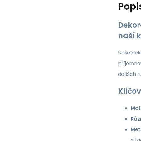
Popi
Dekor
naší 
Naše deko
příjemnou
dalších 
Klíčov
Mate
Růz
Met
a lz