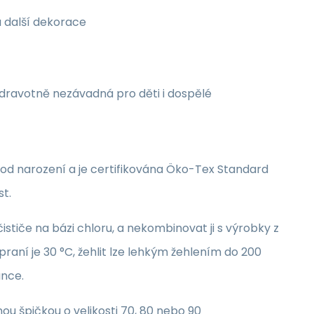
a další dekorace
zdravotně nezávadná pro děti i dospělé
i od narození a je certifikována Öko-Tex Standard
st.
stiče na bázi chloru, a nekombinovat ji s výrobky z
raní je 30 °C, žehlit lze lehkým žehlením do 200
unce.
nou špičkou o velikosti 70, 80 nebo 90