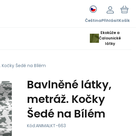
Čeština
Přihlásit
Košík
Ekokůže a
Čalounické
látky
. Kočky Šedé na Bílém
Bavlněné látky,
metráž. Kočky
Šedé na Bílém
Kód:
ANIMALKT-663