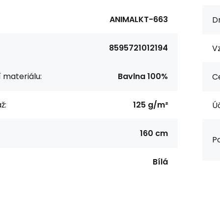
ANIMALKT-663
Dr
8595721012194
Vz
í materiálu:
Bavlna 100%
Ce
ž:
125 g/m²
Úč
160 cm
Po
Bílá