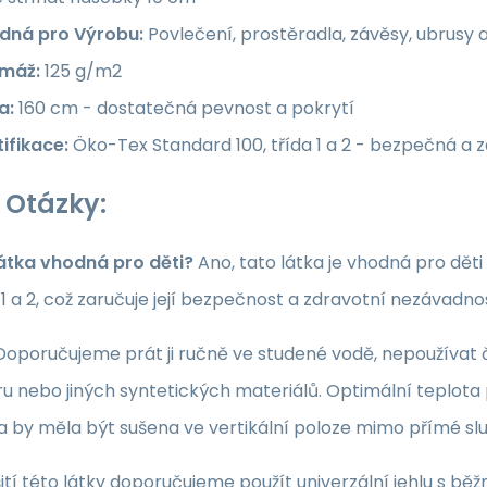
dná pro Výrobu:
Povlečení, prostěradla, závěsy, ubrusy 
máž:
125 g/m2
a:
160 cm - dostatečná pevnost a pokrytí
ifikace:
Öko-Tex Standard 100, třída 1 a 2 - bezpečná a 
 Otázky:
látka vhodná pro děti?
Ano, tato látka je vhodná pro dět
a 1 a 2, což zaručuje její bezpečnost a zdravotní nezávadno
oporučujeme prát ji ručně ve studené vodě, nepoužívat či
u nebo jiných syntetických materiálů. Optimální teplota p
ka by měla být sušena ve vertikální poloze mimo přímé sl
ití této látky doporučujeme použít univerzální jehlu s běž