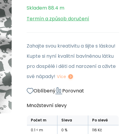
Skladem
88.4
m
Termín a způsob doručení
Zahajte svou kreativitu a šijte s láskou!
Kupte si nyní kvalitní bavlněnou látku
pro dospělé i děti od narození a oživte
své nápady!
Více
Oblíbený
Porovnat
Množstevní slevy
Počet
m
Sleva
Po slevě
0.1
m
0
%
116
Kč