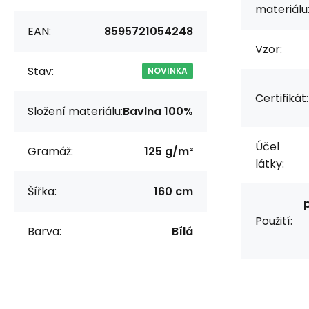
materiálu
EAN:
8595721054248
Vzor:
Stav:
NOVINKA
Certifikát:
Složení materiálu:
Bavlna 100%
Účel
Gramáž:
125 g/m²
látky:
Šířka:
160 cm
Použití:
Barva:
Bílá