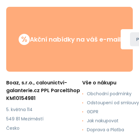
%
Akční nabídky na váš e-mail
P
Boaz, s.r.o., calounictvi-
Vše o nákupu
galanterie.cz PPL ParcelShop
Obchodní podmínky
KM10154981
Odstoupení od smlouvy
5. května 114
GDPR
549 81 Meziměstí
Jak nakupovat
Česko
Doprava a Platba