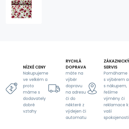
Bavlněná
látka
100%
bavlny,
125
g/m²,
šíře
160
cm,
kytičky
mák
RYCHLÁ
ZÁKAZNICK
na
DOPRAVA
SERVIS
NÍZKÉ CENY
bílém
máte na
Pomáhame
Nakupujeme
výběr
s výběrem a
ve velkém a
dopravu
s nákupem,
proto
na adresu
řešíme
máme s
či do
výměny či
dodavately
některé z
reklamace k
dobré
výdejen či
vaší
vztahy
automatu
spokojenosti