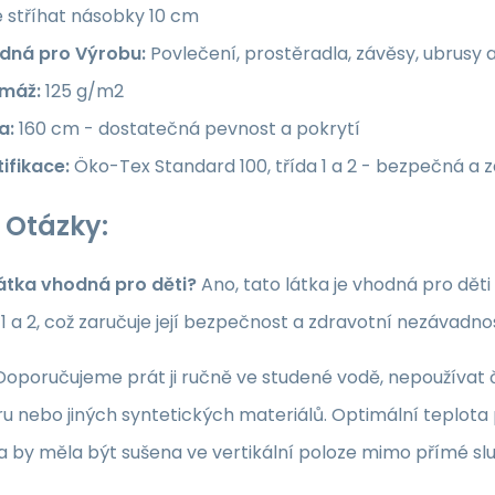
e stříhat násobky 10 cm
dná pro Výrobu:
Povlečení, prostěradla, závěsy, ubrusy 
máž:
125 g/m2
a:
160 cm - dostatečná pevnost a pokrytí
ifikace:
Öko-Tex Standard 100, třída 1 a 2 - bezpečná a 
 Otázky:
látka vhodná pro děti?
Ano, tato látka je vhodná pro dět
a 1 a 2, což zaručuje její bezpečnost a zdravotní nezávadno
oporučujeme prát ji ručně ve studené vodě, nepoužívat či
u nebo jiných syntetických materiálů. Optimální teplota p
ka by měla být sušena ve vertikální poloze mimo přímé sl