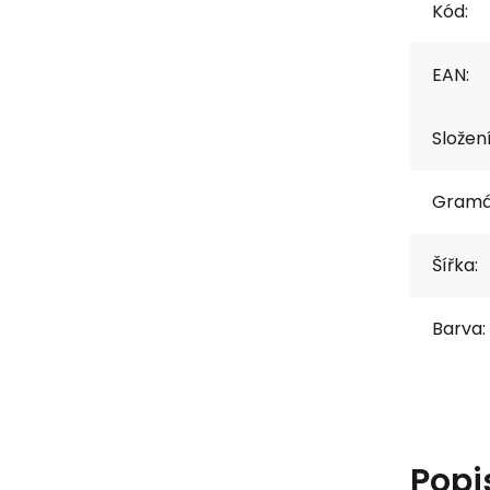
Kód:
EAN:
Složen
Gramá
Šířka:
Barva:
Popi