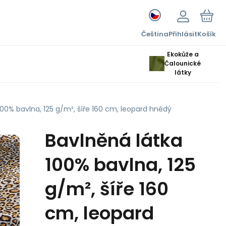
Čeština
Přihlásit
Košík
Ekokůže a
Čalounické
látky
100% bavlna, 125 g/m², šíře 160 cm, leopard hnědý
Bavlněná látka
100% bavlna, 125
g/m², šíře 160
cm, leopard