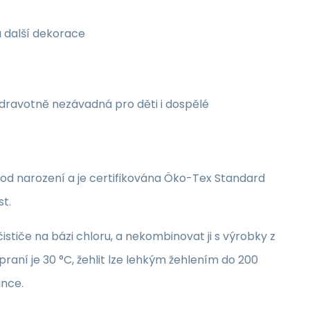
a další dekorace
zdravotně nezávadná pro děti i dospělé
i od narození a je certifikována Öko-Tex Standard
st.
stiče na bázi chloru, a nekombinovat ji s výrobky z
raní je 30 °C, žehlit lze lehkým žehlením do 200
unce.