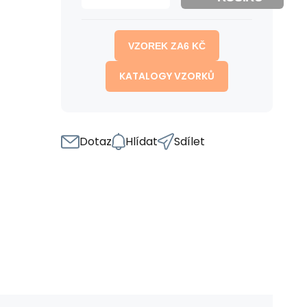
VZOREK ZA
6
KČ
KATALOGY VZORKŮ
Dotaz
Hlídat
Sdílet