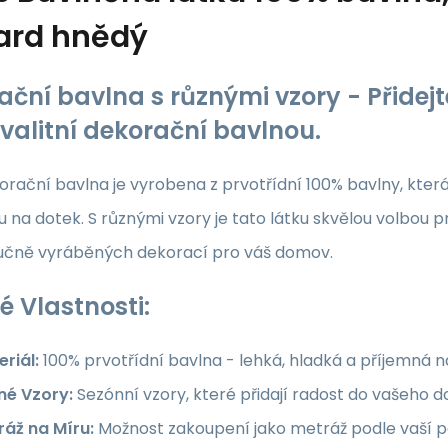
ard hnědý
ační bavlna s různými vzory - Přide
kvalitní dekorační bavlnou.
rační bavlna je vyrobena z prvotřídní 100% bavlny, která z
 na dotek. S různými vzory je tato látku skvělou volbou p
ručně vyráběných dekorací pro váš domov.
é Vlastnosti:
riál:
100% prvotřídní bavlna - lehká, hladká a příjemná 
né Vzory:
Sezónní vzory, které přidají radost do vašeho
ráž na Míru:
Možnost zakoupení jako metráž podle vaší po