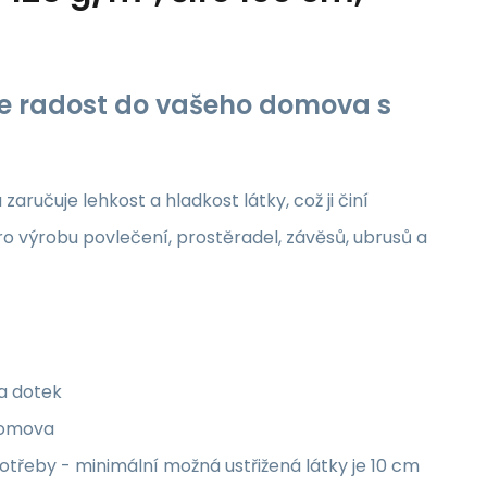
jte radost do vašeho domova s
aručuje lehkost a hladkost látky, což ji činí
ro výrobu povlečení, prostěradel, závěsů, ubrusů a
na dotek
 domova
třeby - minimální možná ustřižená látky je 10 cm