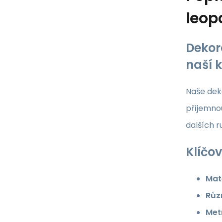
leop
Dekor
naší 
Naše deko
příjemnou
dalších 
Klíčov
Mate
Růz
Met