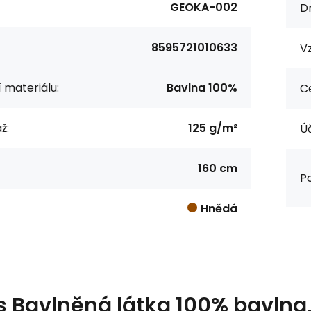
GEOKA-002
Dr
8595721010633
Vz
í materiálu:
Bavlna 100%
Ce
ž:
125 g/m²
Úč
160 cm
Po
Hnědá
s
Bavlněná látka 100% bavlna, 