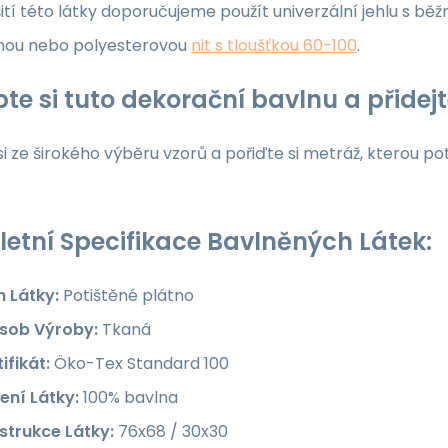
ití této látky doporučujeme použít univerzální jehlu s běž
nou nebo polyesterovou
nit s tloušťkou 60-100
.
te si tuto dekorační bavlnu a přide
i ze širokého výběru vzorů a pořiďte si metráž, kterou po
etní Specifikace Bavlněných Látek:
h Látky:
Potištěné plátno
sob Výroby:
Tkaná
ifikát:
Öko-Tex Standard 100
ení Látky:
100% bavlna
strukce Látky:
76x68 / 30x30