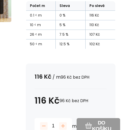
Počet
m
Sleva
Po slevě
0.1
m
0
%
116
Kč
10
m
5
%
110
Kč
26
m
7.5
%
107
Kč
50
m
12.5
%
102
Kč
116
Kč
/
m
96
Kč
bez DPH
116
Kč
96
Kč
bez DPH
DO
m
KOŠÍKU