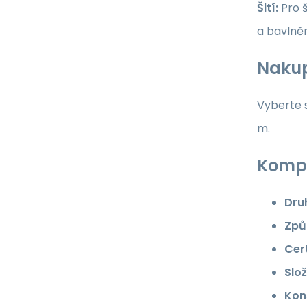
Šití:
Pro š
a bavlně
Nakup
Vyberte s
m.
Kompl
Dru
Způ
Cert
Slož
Kon