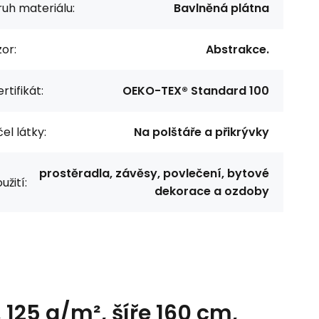
uh materiálu:
Bavlněná plátna
or:
Abstrakce.
rtifikát:
OEKO-TEX® Standard 100
el látky:
Na polštáře a přikrývky
prostěradla, závěsy, povlečení, bytové
užití:
dekorace a ozdoby
125 g/m², šíře 160 cm,