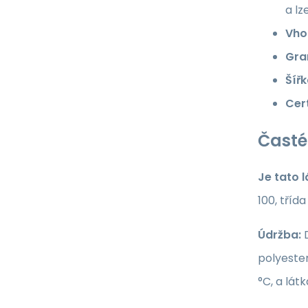
a lz
Vho
Gra
Šířk
Cert
Časté
Je tato 
100, tříd
Údržba:
D
polyester
°C, a lát