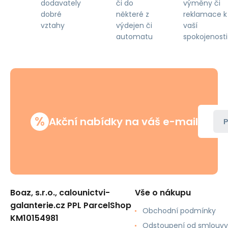
či do
výměny či
dodavately
některé z
reklamace k
dobré
výdejen či
vaší
vztahy
automatu
spokojenosti
%
Akční nabídky na váš e-mail
P
Boaz, s.r.o., calounictvi-
Vše o nákupu
galanterie.cz PPL ParcelShop
Obchodní podmínky
KM10154981
Odstoupení od smlouvy