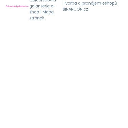
Čalounictví a
Tvorba a pronájem eshopů
galanterie e-
BINARGON.cz
shop |
Mapa
stránek