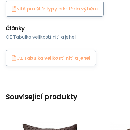
Nitě pro šití: typy a kritéria výběru
Články
CZ Tabulka velikostí nití a jehel
CZ Tabulka velikostí nití a jehel
Související produkty
EAN:
Kód:
8595721059564
POVLAK-31
Kód:
EAN:
B
Skladem
1
ks
S
Jiný
WAS Cotto