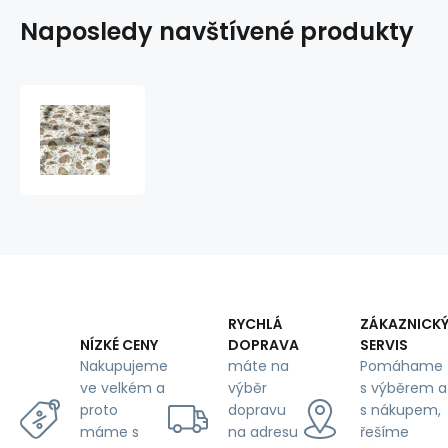
Naposledy navštívené produkty
Bavlněné
látky,
metráž.
Mamuti
na
Bílém
RYCHLÁ
ZÁKAZNICK
DOPRAVA
SERVIS
NÍZKÉ CENY
máte na
Pomáhame
Nakupujeme
výběr
s výběrem a
ve velkém a
dopravu
s nákupem,
proto
na adresu
řešíme
máme s