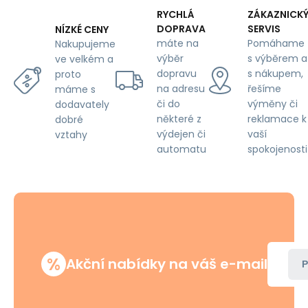
růžové
RYCHLÁ
ZÁKAZNICK
na
DOPRAVA
SERVIS
NÍZKÉ CENY
bílém
máte na
Pomáhame
Nakupujeme
výběr
s výběrem a
ve velkém a
dopravu
s nákupem,
proto
na adresu
řešíme
máme s
či do
výměny či
dodavately
některé z
reklamace k
dobré
výdejen či
vaší
vztahy
automatu
spokojenosti
%
Akční nabídky na váš e-mail
P