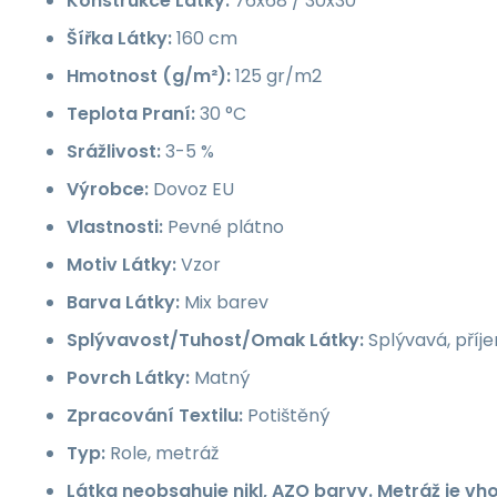
Konstrukce Látky:
76x68 / 30x30
Šířka Látky:
160 cm
Hmotnost (g/m²):
125 gr/m2
Teplota Praní:
30 °C
Srážlivost:
3-5 %
Výrobce:
Dovoz EU
Vlastnosti:
Pevné plátno
Motiv Látky:
Vzor
Barva Látky:
Mix barev
Splývavost/Tuhost/Omak Látky:
Splývavá, příj
Povrch Látky:
Matný
Zpracování Textilu:
Potištěný
Typ:
Role, metráž
Látka neobsahuje nikl, AZO barvy. Metráž je vh