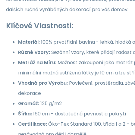
dalších ručně vyráběných dekorací pro váš domov.
Klíčové Vlastnosti:
Materiál:
100% prvotřídní bavlna - lehká, hladká 
Různé Vzory:
Sezónní vzory, které přidají rados
Metráž na Míru:
Možnost zakoupení jako metráž p
minimální možná ustřižená látky je 10 cm a lze st
Vhodná pro Výrobu:
Povlečení, prostěradla, závě
dekorace
Gramáž:
125 g/m2
Šířka:
160 cm - dostatečná pevnost a pokrytí
Certifikace:
Öko-Tex Standard 100, třída 1 a 2 -
nezávadná pro děti i dospělé