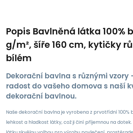
Popis
Bavlněná látka 100% b
g/m², šíře 160 cm, kytičky r
bílém
Dekorační bavlna s různými vzory -
radost do vašeho domova s naší kv
dekorační bavlnou.
Naše dekorační bavlna je vyrobena z prvotřídní 100% b
lehkost a hladkost látky, což ji činí příjemnou na dotek.
látku skvělou volbou pro výrobu povlečení, prostěrade