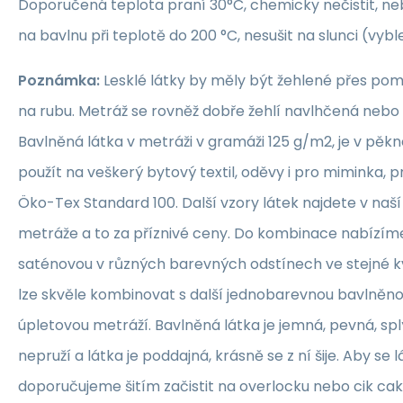
Doporučená teplota praní 30°C, chemicky nečistit, nebě
na bavlnu při teplotě do 200 °C, nesušit na slunci (vybl
Poznámka:
Lesklé látky by měly být žehlené přes po
na rubu. Metráž se rovněž dobře žehlí navlhčená neb
Bavlněná látka v metráži v gramáži 125 g/m2, je v pěkné
použít na veškerý bytový textil, oděvy i pro miminka, 
Öko-Tex Standard 100. Další vzory látek najdete v naš
metráže a to za příznivé ceny. Do kombinace nabízím
saténovou v různých barevných odstínech ve stejné kva
lze skvěle kombinovat s další jednobarevnou bavlněn
úpletovou metráží. Bavlněná látka je jemná, pevná, sp
nepruží a látka je poddajná, krásně se z ní šije. Aby se 
doporučujeme šitím začistit na overlocku nebo cik ca