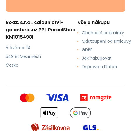
Boaz, s.r.o., calounictvi-
Vše o nákupu
galanterie.cz PPL ParcelShop
Obchodní podmínky
KM10154981
Odstoupení od smlouvy
5. května 114
GDPR
549 81 Meziměstí
Jak nakupovat
Česko
Doprava a Platba