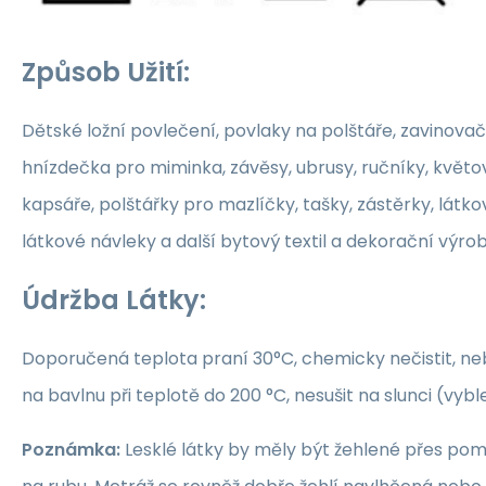
Způsob Užití:
Dětské ložní povlečení, povlaky na polštáře, zavinovač
hnízdečka pro miminka, závěsy, ubrusy, ručníky, květ
kapsáře, polštářky pro mazlíčky, tašky, zástěrky, látko
látkové návleky a další bytový textil a dekorační výrob
Údržba Látky:
Doporučená teplota praní 30°C, chemicky nečistit, nebě
na bavlnu při teplotě do 200 °C, nesušit na slunci (vybl
Poznámka:
Lesklé látky by měly být žehlené přes po