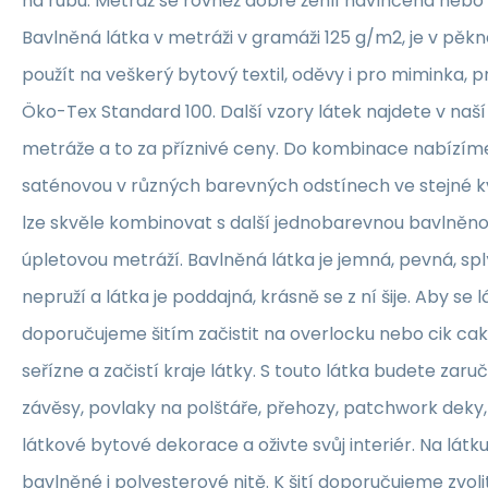
na rubu. Metráž se rovněž dobře žehlí navlhčená neb
Bavlněná látka v metráži v gramáži 125 g/m2, je v pěkné
použít na veškerý bytový textil, oděvy i pro miminka, 
Öko-Tex Standard 100. Další vzory látek najdete v naš
metráže a to za příznivé ceny. Do kombinace nabízím
saténovou v různých barevných odstínech ve stejné kva
lze skvěle kombinovat s další jednobarevnou bavlněn
úpletovou metráží. Bavlněná látka je jemná, pevná, sp
nepruží a látka je poddajná, krásně se z ní šije. Aby se 
doporučujeme šitím začistit na overlocku nebo cik ca
seřízne a začistí kraje látky. S touto látka budete zaruč
závěsy, povlaky na polštáře, přehozy, patchwork deky, 
látkové bytové dekorace a oživte svůj interiér. Na lát
bavlněné i polyesterové nitě. K šití doporučujeme zvolit