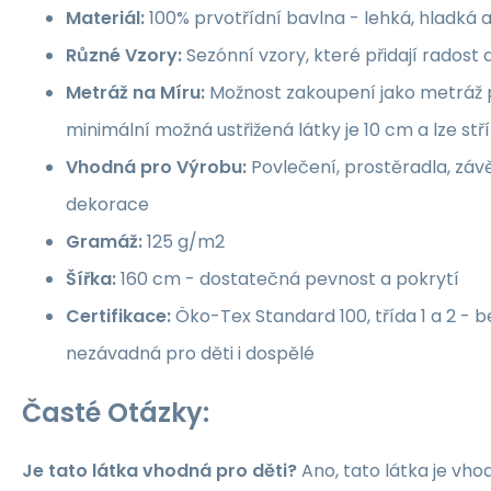
Materiál:
100% prvotřídní bavlna - lehká, hladká 
Různé Vzory:
Sezónní vzory, které přidají rados
Metráž na Míru:
Možnost zakoupení jako metráž p
minimální možná ustřižená látky je 10 cm a lze st
Vhodná pro Výrobu:
Povlečení, prostěradla, závě
dekorace
Gramáž:
125 g/m2
Šířka:
160 cm - dostatečná pevnost a pokrytí
Certifikace:
Öko-Tex Standard 100, třída 1 a 2 -
nezávadná pro děti i dospělé
Časté Otázky:
Je tato látka vhodná pro děti?
Ano, tato látka je vho