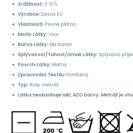
Srážlivost:
3-5 %
Výrobce:
Dovoz EU
Vlastnosti:
Pevné plátno
Motiv Látky:
Vzor
Barva Látky:
Mix barev
Splývavost/Tuhost/Omak Látky:
Splývavá, příj
Povrch Látky:
Matný
Zpracování Textilu:
Potištěný
Typ:
Role, metráž
Látka neobsahuje nikl, AZO barvy. Metráž je vh