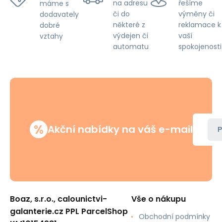
na adresu
řešíme
máme s
či do
výměny či
dodavately
některé z
reklamace k
dobré
výdejen či
vaší
vztahy
automatu
spokojenosti
%
Akční nabídky na váš e-mail
P
Boaz, s.r.o., calounictvi-
Vše o nákupu
galanterie.cz PPL ParcelShop
Obchodní podmínky