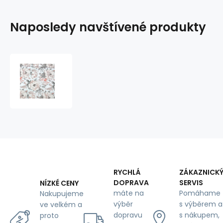
Naposledy navštívené produkty
Bavlněná
látka
100%
bavlny,
125
g/m²,
šíře
160
cm,
pivoňka
na
RYCHLÁ
ZÁKAZNICK
bílém
DOPRAVA
SERVIS
NÍZKÉ CENY
máte na
Pomáhame
Nakupujeme
výběr
s výběrem a
ve velkém a
dopravu
s nákupem,
proto