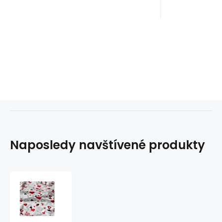
Naposledy navštívené produkty
Dekorační
bavlněná
látka,
metráž,