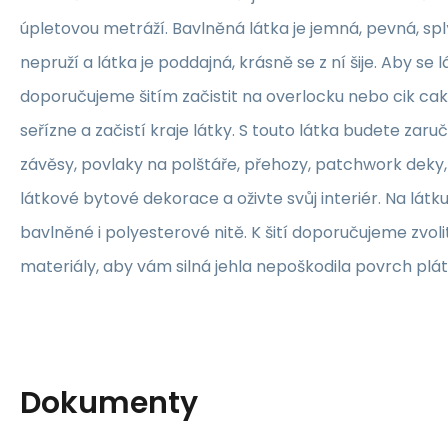
úpletovou metráží. Bavlněná látka je jemná, pevná, sp
nepruží a látka je poddajná, krásně se z ní šije. Aby se 
doporučujeme šitím začistit na overlocku nebo cik ca
seřízne a začistí kraje látky. S touto látka budete zaruč
závěsy, povlaky na polštáře, přehozy, patchwork deky, 
látkové bytové dekorace a oživte svůj interiér. Na lát
bavlněné i polyesterové nitě. K šití doporučujeme zvolit
materiály, aby vám silná jehla nepoškodila povrch plát
Dokumenty