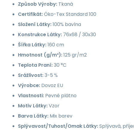
Způsob Výroby:
Tkaná
Certifikát:
Öko-Tex Standard 100
Složení Látky:
100% bavlna
Konstrukce Látky:
76x68 / 30x30
Šířka Látky:
160 cm
Hmotnost (g/m²):
125 gr/m2
Teplota Praní:
30 °C
Srážlivost:
3-5 %
Výrobce:
Dovoz EU
Vlastnosti:
Pevné plátno
Motiv Látky:
Vzor
Barva Látky:
Mix barev
Splývavost/Tuhost/Omak Látky:
Splývavá, příj