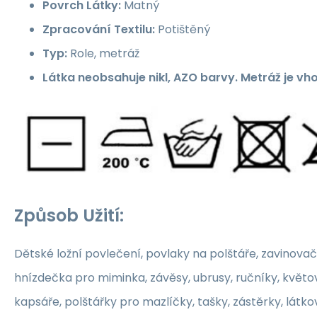
Povrch Látky:
Matný
Zpracování Textilu:
Potištěný
Typ:
Role, metráž
Látka neobsahuje nikl, AZO barvy. Metráž je vh
Způsob Užití:
Dětské ložní povlečení, povlaky na polštáře, zavinovač
hnízdečka pro miminka, závěsy, ubrusy, ručníky, květ
kapsáře, polštářky pro mazlíčky, tašky, zástěrky, látko