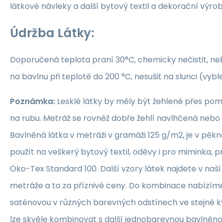
látkové návleky a další bytový textil a dekorační výrob
Údržba Látky:
Doporučená teplota praní 30°C, chemicky nečistit, nebě
na bavlnu při teplotě do 200 °C, nesušit na slunci (vybl
Poznámka:
Lesklé látky by měly být žehlené přes po
na rubu. Metráž se rovněž dobře žehlí navlhčená neb
Bavlněná látka v metráži v gramáži 125 g/m2, je v pěkné
použít na veškerý bytový textil, oděvy i pro miminka, 
Öko-Tex Standard 100. Další vzory látek najdete v naš
metráže a to za příznivé ceny. Do kombinace nabízím
saténovou v různých barevných odstínech ve stejné kva
lze skvěle kombinovat s další jednobarevnou bavlněn