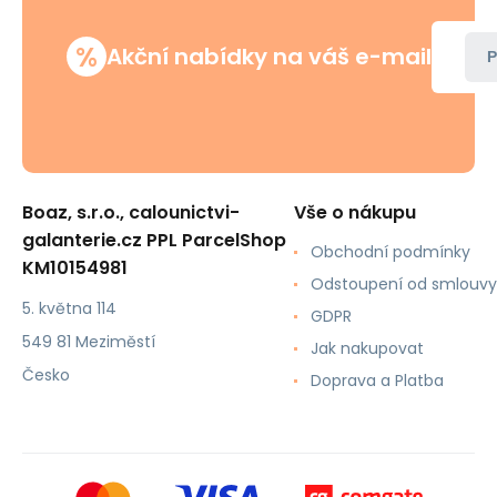
%
Akční nabídky na váš e-mail
P
Boaz, s.r.o., calounictvi-
Vše o nákupu
galanterie.cz PPL ParcelShop
Obchodní podmínky
KM10154981
Odstoupení od smlouvy
5. května 114
GDPR
549 81 Meziměstí
Jak nakupovat
Česko
Doprava a Platba