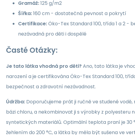
Gramáž:
125 g/m2
Šířka:
160 cm - dostatečná pevnost a pokrytí
Certifikace:
Öko-Tex Standard 100, třída 1 a 2 -
nezávadná pro děti i dospělé
Časté Otázky:
Je tato látka vhodná pro děti?
Ano, tato látka je vho
narození a je certifikována Öko-Tex Standard 100, třída 1
bezpečnost a zdravotní nezávadnost.
Údržba:
Doporučujeme prát ji ručně ve studené vodě, 
bázi chloru, a nekombinovat ji s výrobky z polyesteru 
syntetických materiálů. Optimální teplota praní je 30 °
žehlením do 200 °C, a látka by měla být sušena ve ver