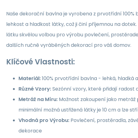
Naše dekorační bavlna je vyrobena z prvotřídní 100% b
lehkost a hladkost látky, což ji činí příjemnou na dotek.
látku skvělou volbou pro výrobu povlečení, prostěrade
dalších ručně vyráběných dekorací pro váš domov.
Klíčové Vlastnosti:
Materiál:
100% prvotřídní bavlna - lehká, hladká 
Různé Vzory:
Sezónní vzory, které přidají rados
Metráž na Míru:
Možnost zakoupení jako metráž p
minimální možná ustřižená látky je 10 cm a lze st
Vhodná pro Výrobu:
Povlečení, prostěradla, závě
dekorace