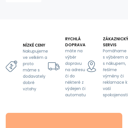
Srdíčka
na
Bílém
RYCHLÁ
ZÁKAZNICK
DOPRAVA
SERVIS
NÍZKÉ CENY
máte na
Pomáhame
Nakupujeme
výběr
s výběrem a
ve velkém a
dopravu
s nákupem,
proto
na adresu
řešíme
máme s
či do
výměny či
dodavately
některé z
reklamace k
dobré
výdejen či
vaší
vztahy
automatu
spokojenosti