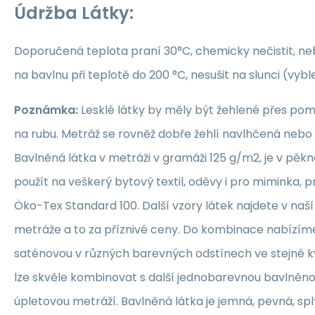
Údržba Látky:
Doporučená teplota praní 30°C, chemicky nečistit, nebě
na bavlnu při teplotě do 200 °C, nesušit na slunci (vybl
Poznámka:
Lesklé látky by měly být žehlené přes po
na rubu. Metráž se rovněž dobře žehlí navlhčená neb
Bavlněná látka v metráži v gramáži 125 g/m2, je v pěkné
použít na veškerý bytový textil, oděvy i pro miminka, 
Öko-Tex Standard 100. Další vzory látek najdete v naš
metráže a to za příznivé ceny. Do kombinace nabízím
saténovou v různých barevných odstínech ve stejné kva
lze skvěle kombinovat s další jednobarevnou bavlněn
úpletovou metráží. Bavlněná látka je jemná, pevná, sp