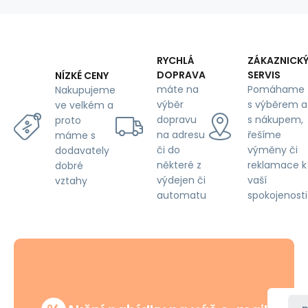
RYCHLÁ
ZÁKAZNICK
DOPRAVA
SERVIS
NÍZKÉ CENY
máte na
Pomáhame
Nakupujeme
výběr
s výběrem a
ve velkém a
dopravu
s nákupem,
proto
na adresu
řešíme
máme s
či do
výměny či
dodavately
některé z
reklamace k
dobré
výdejen či
vaší
vztahy
automatu
spokojenosti