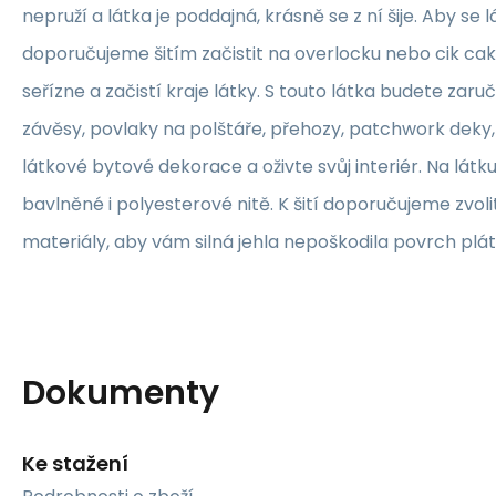
nepruží a látka je poddajná, krásně se z ní šije. Aby se 
doporučujeme šitím začistit na overlocku nebo cik ca
seřízne a začistí kraje látky. S touto látka budete zaruč
závěsy, povlaky na polštáře, přehozy, patchwork deky, 
látkové bytové dekorace a oživte svůj interiér. Na lát
bavlněné i polyesterové nitě. K šití doporučujeme zvolit
materiály, aby vám silná jehla nepoškodila povrch plát
Dokumenty
Ke stažení