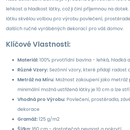
lehkost a hladkost látky, což ji činí příjemnou na dotek.
látku skvělou volbou pro výrobu povlečení, prostěrade
dalších ručně vyráběných dekorací pro váš domov.
Klíčové Vlastnosti:
Materiál:
100% prvotřídní bavlna - lehká, hladká 
Různé Vzory:
Sezónní vzory, které přidají rados
Metráž na Míru:
Možnost zakoupení jako metráž p
minimální možná ustřižená látky je 10 cm a lze st
Vhodná pro Výrobu:
Povlečení, prostěradla, závě
dekorace
Gramáž:
125 g/m2
Šířka:
160 cm - dostatečná pevnost a pokrytí