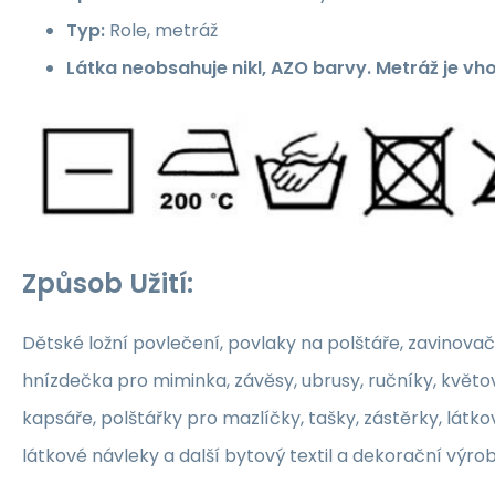
Typ:
Role, metráž
Látka neobsahuje nikl, AZO barvy. Metráž je vh
Způsob Užití:
Dětské ložní povlečení, povlaky na polštáře, zavinovač
hnízdečka pro miminka, závěsy, ubrusy, ručníky, květ
kapsáře, polštářky pro mazlíčky, tašky, zástěrky, látko
látkové návleky a další bytový textil a dekorační výrob