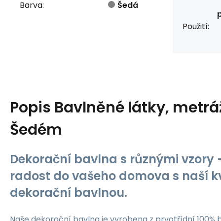
Barva:
Šedá
Použití:
Popis
Bavlněné látky, metráž
Šedém
Dekorační bavlna s různými vzory -
radost do vašeho domova s naší kv
dekorační bavlnou.
Naše dekorační bavlna je vyrobena z prvotřídní 100% b