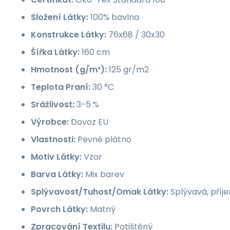
Složení Látky:
100% bavlna
Konstrukce Látky:
76x68 / 30x30
Šířka Látky:
160 cm
Hmotnost (g/m²):
125 gr/m2
Teplota Praní:
30 °C
Srážlivost:
3-5 %
Výrobce:
Dovoz EU
Vlastnosti:
Pevné plátno
Motiv Látky:
Vzor
Barva Látky:
Mix barev
Splývavost/Tuhost/Omak Látky:
Splývavá, příj
Povrch Látky:
Matný
Zpracování Textilu:
Potištěný