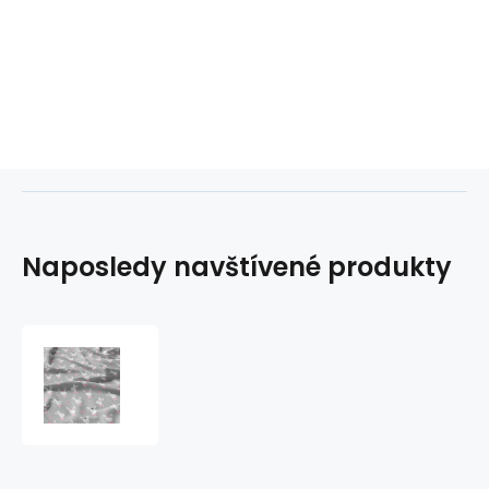
Naposledy navštívené produkty
Bavlněné
látky,
metráž.
Zajíček
na
Šedém