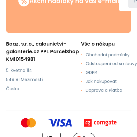
%
Akční nabídky na váš e-mail
P
Boaz, s.r.o., calounictvi-
Vše o nákupu
galanterie.cz PPL ParcelShop
Obchodní podmínky
KM10154981
Odstoupení od smlouvy
5. května 114
GDPR
549 81 Meziměstí
Jak nakupovat
Česko
Doprava a Platba