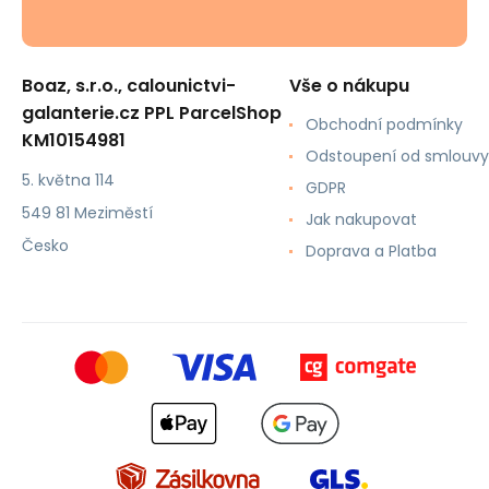
Boaz, s.r.o., calounictvi-
Vše o nákupu
galanterie.cz PPL ParcelShop
Obchodní podmínky
KM10154981
Odstoupení od smlouvy
5. května 114
GDPR
549 81 Meziměstí
Jak nakupovat
Česko
Doprava a Platba