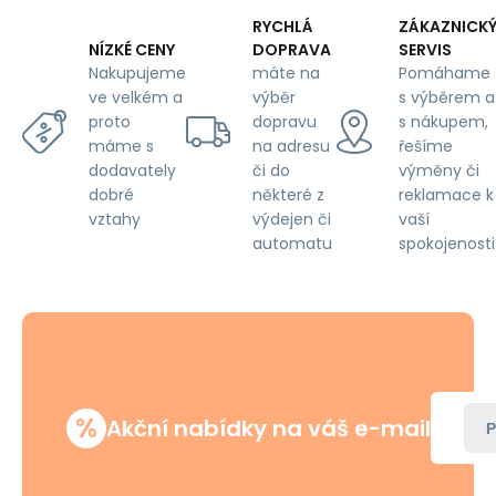
RYCHLÁ
ZÁKAZNICK
DOPRAVA
SERVIS
NÍZKÉ CENY
máte na
Pomáhame
Nakupujeme
výběr
s výběrem a
ve velkém a
dopravu
s nákupem,
proto
na adresu
řešíme
máme s
či do
výměny či
dodavately
některé z
reklamace k
dobré
výdejen či
vaší
vztahy
automatu
spokojenosti
%
Akční nabídky na váš e-mail
P