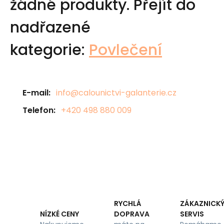
žádné produkty.
Přejít do
nadřazené
kategorie:
Povlečení
E-mail:
info@calounictvi-galanterie.cz
Telefon:
+420 498 880 009
RYCHLÁ
ZÁKAZNICK
DOPRAVA
SERVIS
NÍZKÉ CENY