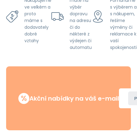
máte na
Pomáhame
Nakupujeme
výběr
s výběrem a
ve velkém a
dopravu
s nákupem,
proto
na adresu
řešíme
máme s
či do
výměny či
dodavately
některé z
reklamace k
dobré
výdejen či
vaší
vztahy
automatu
spokojenosti
%
Akční nabídky na váš e-mail
P