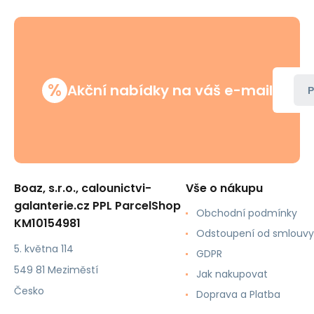
%
Akční nabídky na váš e-mail
P
Boaz, s.r.o., calounictvi-
Vše o nákupu
galanterie.cz PPL ParcelShop
Obchodní podmínky
KM10154981
Odstoupení od smlouvy
5. května 114
GDPR
549 81 Meziměstí
Jak nakupovat
Česko
Doprava a Platba