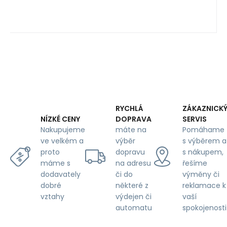
RYCHLÁ
ZÁKAZNICK
DOPRAVA
SERVIS
NÍZKÉ CENY
máte na
Pomáhame
Nakupujeme
výběr
s výběrem a
ve velkém a
dopravu
s nákupem,
proto
na adresu
řešíme
máme s
či do
výměny či
dodavately
některé z
reklamace k
dobré
výdejen či
vaší
vztahy
automatu
spokojenosti