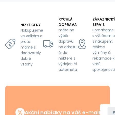
Zelená
RYCHLÁ
ZÁKAZNICK
DOPRAVA
SERVIS
NÍZKÉ CENY
máte na
Pomáhame
Nakupujeme
výběr
s výběrem a
ve velkém a
dopravu
s nákupem,
proto
na adresu
řešíme
máme s
či do
výměny či
dodavately
některé z
reklamace k
dobré
výdejen či
vaší
vztahy
automatu
spokojenosti
%
Akční nabídky na váš e-mail
P