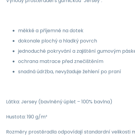
Výhody prostěradel s gumičkou "Jersey":
měkké a příjemné na dotek
dokonale plochý a hladký povrch
jednoduché pokryvání a zajištění gumovým pás
ochrana matrace před znečištěním
snadná údržba, nevyžaduje žehlení po praní
Látka: Jersey (bavlněný úplet – 100% bavlna)
Hustota: 190 g/m²
Rozměry prostěradla odpovídají standardní velikosti 