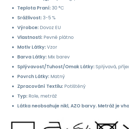
Teplota Praní:
30 °C
Srážlivost:
3-5 %
Výrobce:
Dovoz EU
Vlastnosti:
Pevné plátno
Motiv Látky:
Vzor
Barva Látky:
Mix barev
Splývavost/Tuhost/Omak Látky:
Splývavá, příj
Povrch Látky:
Matný
Zpracování Textilu:
Potištěný
Typ:
Role, metráž
Látka neobsahuje nikl, AZO barvy. Metráž je vh