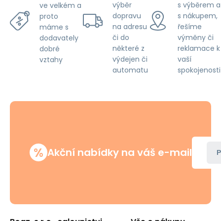
výběr
s výběrem a
ve velkém a
dopravu
s nákupem,
proto
na adresu
řešíme
máme s
či do
výměny či
dodavately
některé z
reklamace k
dobré
výdejen či
vaší
vztahy
automatu
spokojenosti
%
Akční nabídky na váš e-mail
P