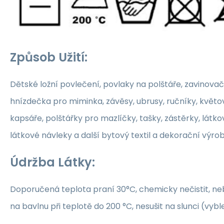
Způsob Užití:
Dětské ložní povlečení, povlaky na polštáře, zavinovač
hnízdečka pro miminka, závěsy, ubrusy, ručníky, květ
kapsáře, polštářky pro mazlíčky, tašky, zástěrky, látko
látkové návleky a další bytový textil a dekorační výrob
Údržba Látky:
Doporučená teplota praní 30°C, chemicky nečistit, nebě
na bavlnu při teplotě do 200 °C, nesušit na slunci (vybl