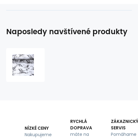
Naposledy navštívené produkty
Bavlněná
látka
100%
bavlny,
125
g/m²,
šíře
160
cm,
kytičky
šedé
RYCHLÁ
ZÁKAZNICK
na
DOPRAVA
SERVIS
NÍZKÉ CENY
bílém
máte na
Pomáhame
Nakupujeme