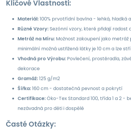
Klíčové Vlastnosti:
Materiál:
100% prvotřídní bavlna - lehká, hladká 
Různé Vzory:
Sezónní vzory, které přidají rados
Metráž na Míru:
Možnost zakoupení jako metráž p
minimální možná ustřižená látky je 10 cm a lze st
Vhodná pro Výrobu:
Povlečení, prostěradla, závě
dekorace
Gramáž:
125 g/m2
Šířka:
160 cm - dostatečná pevnost a pokrytí
Certifikace:
Öko-Tex Standard 100, třída 1 a 2 -
nezávadná pro děti i dospělé
Časté Otázky: