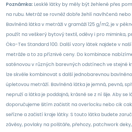
Poznámka:
Lesklé látky by měly být žehlené přes po
na rubu. Metráž se rovněž dobře žehlí navlhčená neb
Bavlněná látka v metráži v gramáži 125 g/m2, je v pěkné
použít na veškerý bytový textil, oděvy i pro miminka, 
Öko-Tex Standard 100. Další vzory látek najdete v naš
metráže a to za příznivé ceny. Do kombinace nabízím
saténovou v různých barevných odstínech ve stejné kva
lze skvěle kombinovat s další jednobarevnou bavlněn
úpletovou metráží. Bavlněná látka je jemná, pevná, sp
nepruží a látka je poddajná, krásně se z ní šije. Aby se 
doporučujeme šitím začistit na overlocku nebo cik ca
seřízne a začistí kraje látky. S touto látka budete zaruč
závěsy, povlaky na polštáře, přehozy, patchwork deky, 