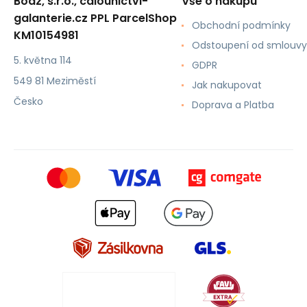
Boaz, s.r.o., calounictvi-
Vše o nákupu
galanterie.cz PPL ParcelShop
Obchodní podmínky
KM10154981
Odstoupení od smlouvy
5. května 114
GDPR
549 81 Meziměstí
Jak nakupovat
Česko
Doprava a Platba