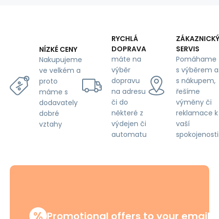
160
cm,
gray
flowers
RYCHLÁ
ZÁKAZNICK
on
DOPRAVA
SERVIS
NÍZKÉ CENY
white
máte na
Pomáhame
Nakupujeme
výběr
s výběrem a
ve velkém a
dopravu
s nákupem,
proto
na adresu
řešíme
máme s
či do
výměny či
dodavately
některé z
reklamace k
dobré
výdejen či
vaší
vztahy
automatu
spokojenosti
%
Promotional offers to your email