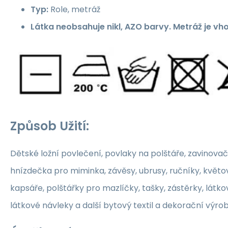
Typ:
Role, metráž
Látka neobsahuje nikl, AZO barvy. Metráž je vh
Způsob Užití:
Dětské ložní povlečení, povlaky na polštáře, zavinovač
hnízdečka pro miminka, závěsy, ubrusy, ručníky, květ
kapsáře, polštářky pro mazlíčky, tašky, zástěrky, látko
látkové návleky a další bytový textil a dekorační výrob