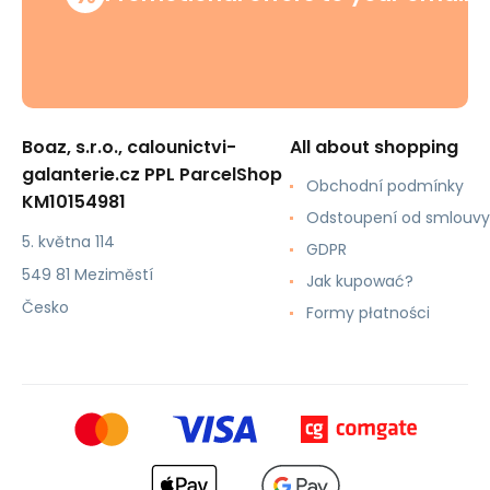
Boaz, s.r.o., calounictvi-
All about shopping
galanterie.cz PPL ParcelShop
Obchodní podmínky
KM10154981
Odstoupení od smlouvy
5. května 114
GDPR
549 81 Meziměstí
Jak kupować?
Česko
Formy płatności