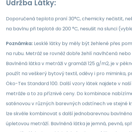
Údržba Látky:
Doporučená teplota praní 30°C, chemicky nečistit, nebě
na bavlnu při teplotě do 200 °C, nesušit na slunci (vybl
Poznámka:
Lesklé látky by měly být žehlené přes po
na rubu. Metráž se rovněž dobře žehlí navlhčená neb
Bavlněná látka v metráži v gramáži 125 g/m2, je v pěkné
použít na veškerý bytový textil, oděvy i pro miminka, 
Öko-Tex Standard 100. Další vzory látek najdete v naš
metráže a to za příznivé ceny. Do kombinace nabízím
saténovou v různých barevných odstínech ve stejné kva
lze skvěle kombinovat s další jednobarevnou bavlněn
úpletovou metráží. Bavlněná látka je jemná, pevná, sp