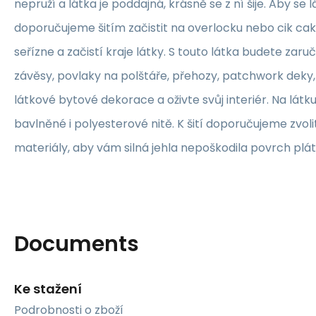
nepruží a látka je poddajná, krásně se z ní šije. Aby se 
doporučujeme šitím začistit na overlocku nebo cik ca
seřízne a začistí kraje látky. S touto látka budete zaruč
závěsy, povlaky na polštáře, přehozy, patchwork deky, 
látkové bytové dekorace a oživte svůj interiér. Na lát
bavlněné i polyesterové nitě. K šití doporučujeme zvolit
materiály, aby vám silná jehla nepoškodila povrch plát
Documents
Ke stažení
Podrobnosti o zboží