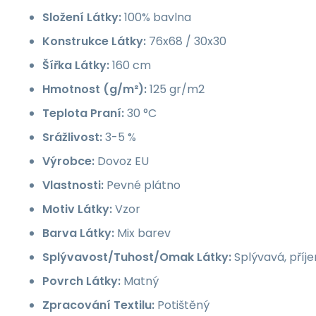
Složení Látky:
100% bavlna
Konstrukce Látky:
76x68 / 30x30
Šířka Látky:
160 cm
Hmotnost (g/m²):
125 gr/m2
Teplota Praní:
30 °C
Srážlivost:
3-5 %
Výrobce:
Dovoz EU
Vlastnosti:
Pevné plátno
Motiv Látky:
Vzor
Barva Látky:
Mix barev
Splývavost/Tuhost/Omak Látky:
Splývavá, příj
Povrch Látky:
Matný
Zpracování Textilu:
Potištěný