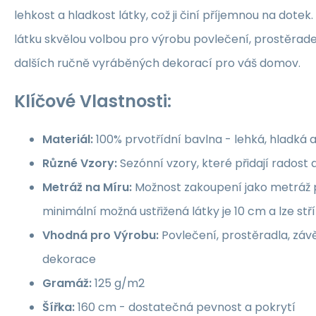
lehkost a hladkost látky, což ji činí příjemnou na dotek.
látku skvělou volbou pro výrobu povlečení, prostěrade
dalších ručně vyráběných dekorací pro váš domov.
Klíčové Vlastnosti:
Materiál:
100% prvotřídní bavlna - lehká, hladká 
Různé Vzory:
Sezónní vzory, které přidají rados
Metráž na Míru:
Možnost zakoupení jako metráž p
minimální možná ustřižená látky je 10 cm a lze st
Vhodná pro Výrobu:
Povlečení, prostěradla, závě
dekorace
Gramáž:
125 g/m2
Šířka:
160 cm - dostatečná pevnost a pokrytí