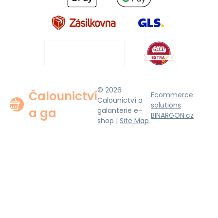
© 2026
Čalounictví
Ecommerce
Čalounictví a
solutions
a ga
galanterie e-
BINARGON.cz
shop |
Site Map