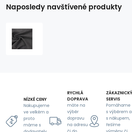
Naposledy navštívené produkty
Ekokůže
Diva
Grey,
vodoodpudivá
potahová
látka,
metráž
RYCHLÁ
ZÁKAZNICK
DOPRAVA
SERVIS
NÍZKÉ CENY
máte na
Pomáhame
Nakupujeme
výběr
s výběrem a
ve velkém a
dopravu
s nákupem,
proto
na adresu
řešíme
máme s
či do
výměny či
dodavately