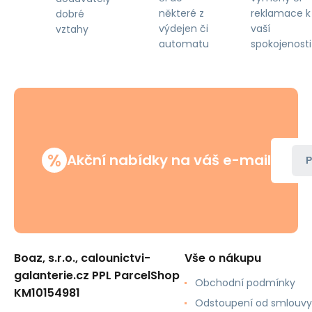
některé z
reklamace k
dobré
výdejen či
vaší
vztahy
automatu
spokojenosti
%
Akční nabídky na váš e-mail
P
Boaz, s.r.o., calounictvi-
Vše o nákupu
galanterie.cz PPL ParcelShop
Obchodní podmínky
KM10154981
Odstoupení od smlouvy