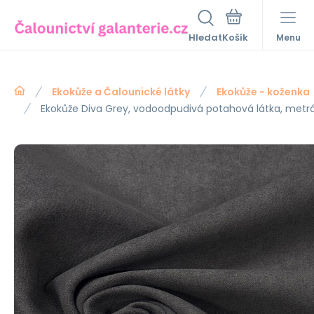
Hledat
Menu
Ekokůže a Čalounické látky
Ekokůže - koženka
Ekokůže Diva Grey, vodoodpudivá potahová látka, metr