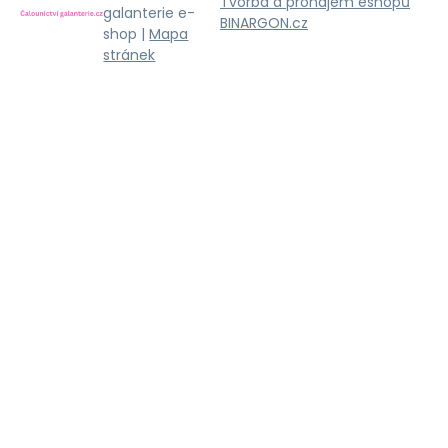
Tvorba a pronájem eshopů
galanterie e-
BINARGON.cz
shop |
Mapa
stránek