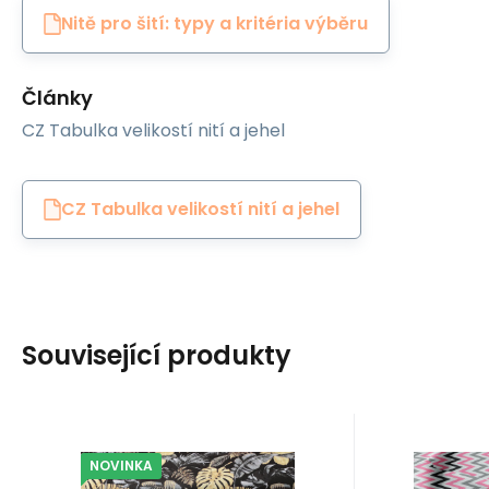
Nitě pro šití: typy a kritéria výběru
Články
CZ Tabulka velikostí nití a jehel
CZ Tabulka velikostí nití a jehel
Související produkty
NOVINKA
Kód:
EAN:
8595721053548
FLOWERSKA-238
EAN:
K
Skladem
1.8
m
Skl
Modernatex
Modernate
116
Kč
100%
Bavlněná látka 100%
Dekor