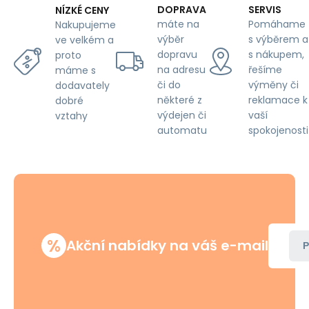
DOPRAVA
SERVIS
NÍZKÉ CENY
máte na
Pomáhame
Nakupujeme
výběr
s výběrem a
ve velkém a
dopravu
s nákupem,
proto
na adresu
řešíme
máme s
či do
výměny či
dodavately
některé z
reklamace k
dobré
výdejen či
vaší
vztahy
automatu
spokojenosti
%
Akční nabídky na váš e-mail
P