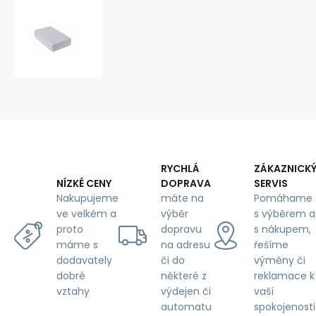
Prostěradlo
s
gumou
160x200
cm
Jersey,
barva
Bílá
RYCHLÁ
ZÁKAZNICK
DOPRAVA
SERVIS
NÍZKÉ CENY
máte na
Pomáhame
Nakupujeme
výběr
s výběrem a
ve velkém a
dopravu
s nákupem,
proto
na adresu
řešíme
máme s
či do
výměny či
dodavately
některé z
reklamace k
dobré
výdejen či
vaší
vztahy
automatu
spokojenosti