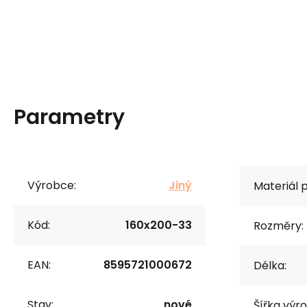
Parametry
Výrobce:
Jiný
Materiál 
Kód:
160x200-33
Rozměry:
EAN:
8595721000672
Délka:
Stav:
nové
Šířka výr