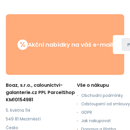
%
Akční nabídky na váš e-mail
P
Boaz, s.r.o., calounictvi-
Vše o nákupu
galanterie.cz PPL ParcelShop
Obchodní podmínky
KM10154981
Odstoupení od smlouvy
5. května 114
GDPR
549 81 Meziměstí
Jak nakupovat
Česko
Doprava a Platba