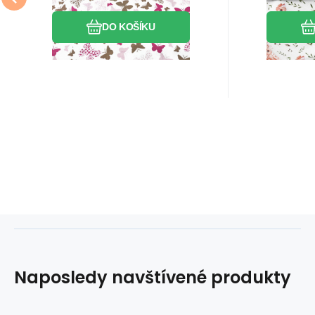
dospělé i 
DO KOŠÍKU
oživte sv
Naposledy navštívené produkty