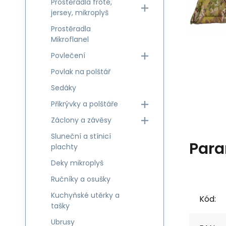
Prostěradla froté,
jersey, mikroplyš
Prostěradla
Mikroflanel
Povlečení
Povlak na polštář
Sedáky
Přikrývky a polštáře
Záclony a závěsy
Sluneční a stínicí
Para
plachty
Deky mikroplyš
Ručníky a osušky
Kuchyňské utěrky a
Kód:
tašky
Ubrusy