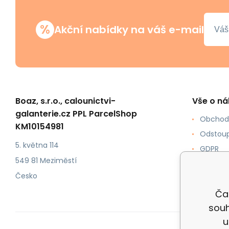
%
Akční nabídky na váš e-mail
Boaz, s.r.o., calounictvi-
Vše o n
galanterie.cz PPL ParcelShop
Obchod
KM10154981
Odstoup
5. května 114
GDPR
549 81 Meziměstí
Jak nak
Česko
Doprava
Čal
souh
u