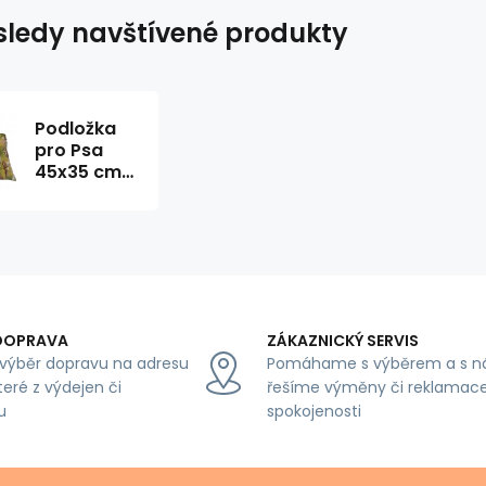
ledy navštívené produkty
Podložka
pro Psa
45x35 cm
barva
Černá
DOPRAVA
ZÁKAZNICKÝ SERVIS
výběr dopravu na adresu
Pomáhame s výběrem a s n
teré z výdejen či
řešíme výměny či reklamace
u
spokojenosti