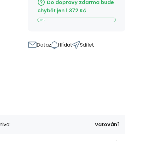
Do dopravy zdarma bude
chybět jen
1 372
Kč
Dotaz
Hlídat
Sdílet
nivo:
vatování