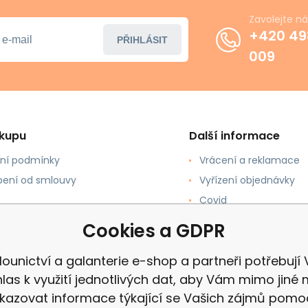
Zavolejte n
+420 49
PŘIHLÁSIT
009
ákupu
Další informace
ní podmínky
Vrácení a reklamace
ení od smlouvy
Vyřízení objednávky
Covid
upovat
Recenze
Cookies a GDPR
 a Platba
ounictví a galanterie e-shop a partneři potřebují
las k využití jednotlivých dat, aby Vám mimo jiné 
kazovat informace týkající se Vašich zájmů pomo