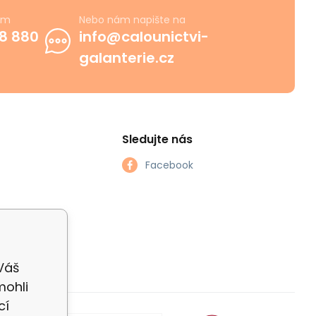
ám
Nebo nám napište na
8 880
info@calounictvi-
galanterie.cz
Sledujte nás
Facebook
 Váš
mohli
cí