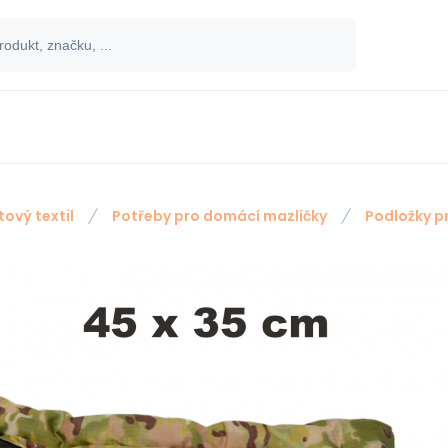
tový textil
Potřeby pro domácí mazlíčky
Podložky p