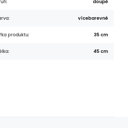
uh:
doupě
rva:
vícebarevné
řka produktu:
35 cm
lka:
45 cm