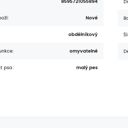
8595721055894
Dr
oží:
Nové
Ba
obdélníkový
Ší
funkce:
omyvatelné
Dé
t psa :
malý pes