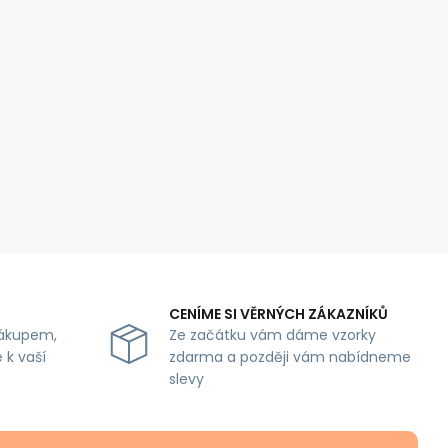
CENÍME SI VĚRNÝCH ZÁKAZNÍKŮ
ákupem,
Ze začátku vám dáme vzorky
 k vaší
zdarma a později vám nabídneme
slevy