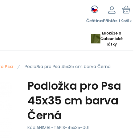
Čeština
Přihlásit
Košík
Ekokůže a
Čalounické
látky
ro Psa
Podložka pro Psa 45x35 cm barva Černá
Podložka pro Psa
45x35 cm barva
Černá
Kód:
ANIMAL-TAPIS-45x35-001