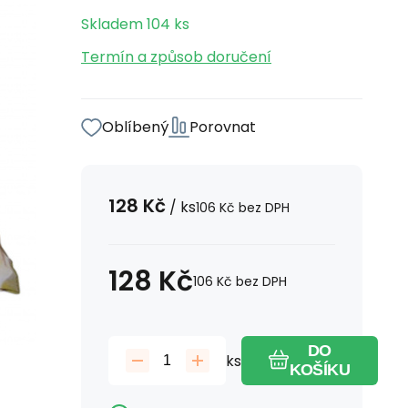
Skladem
104
ks
Termín a způsob doručení
Oblíbený
Porovnat
128
Kč
/
ks
106
Kč
bez DPH
128
Kč
106
Kč
bez DPH
DO
ks
KOŠÍKU