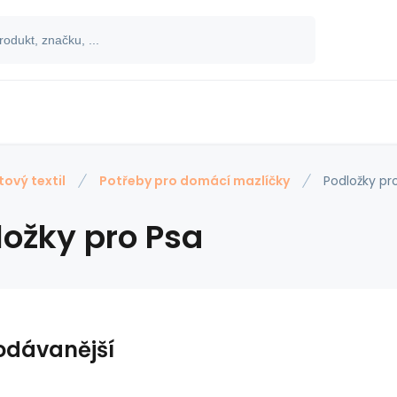
tový textil
Potřeby pro domácí mazlíčky
Podložky pr
ložky pro Psa
odávanější