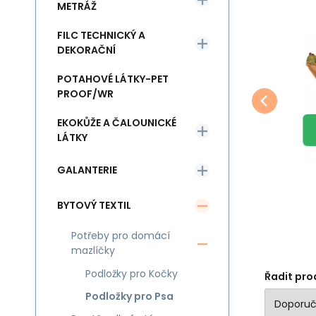
METRÁŽ
1
FILC TECHNICKÝ A
Kód:
ANIMAL-TAPIS-83x66-002
EAN:
8595721056259
K
Skladem
8
ks
Modernatex
Mo
188
Kč
Podložka pro Psa
DEKORAČNÍ
83x66 cm barva
Oblíbený
Porovnat
Černá
POTAHOVÉ LÁTKY-PET
DO KOŠÍKU
PROOF/WR
EKOKŮŽE A ČALOUNICKÉ
LÁTKY
GALANTERIE
BYTOVÝ TEXTIL
Potřeby pro domácí
mazlíčky
Podložky pro Kočky
Řadit pro
Podložky pro Psa