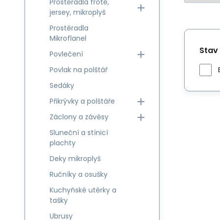
Prostěradla froté,
jersey, mikroplyš
Prostěradla
Mikroflanel
Stav
Povlečení
Povlak na polštář
Sedáky
Přikrývky a polštáře
Záclony a závěsy
Sluneční a stínicí
plachty
Deky mikroplyš
Ručníky a osušky
Kuchyňské utěrky a
tašky
Ubrusy