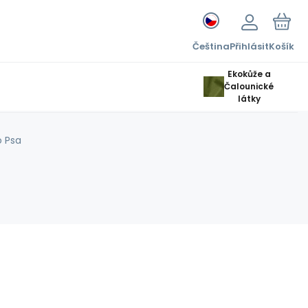
Čeština
Přihlásit
Košík
Ekokůže a
Čalounické
látky
o Psa