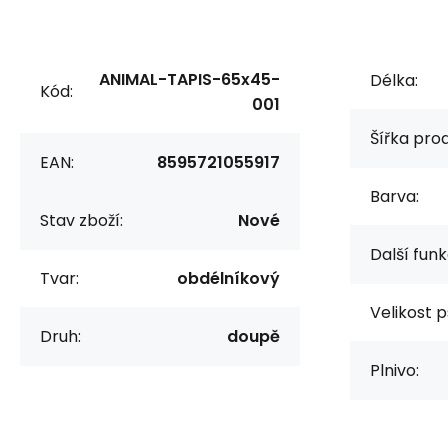
ANIMAL-TAPIS-65x45-
Délka:
Kód:
001
Šířka pro
EAN:
8595721055917
Barva:
Stav zboží:
Nové
Další funk
Tvar:
obdélníkový
Velikost p
Druh:
doupě
Plnivo: