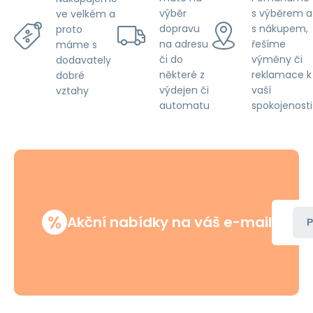
výběr
s výběrem a
ve velkém a
dopravu
s nákupem,
proto
na adresu
řešíme
máme s
či do
výměny či
dodavately
některé z
reklamace k
dobré
výdejen či
vaší
vztahy
automatu
spokojenosti
%
Akční nabídky na váš e-mail
P