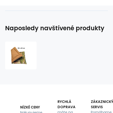
Naposledy navštívené produkty
Podložka
pro
Psa
65x45
cm
barva
Béžová
RYCHLÁ
ZÁKAZNICK
DOPRAVA
SERVIS
NÍZKÉ CENY
máte na
Pomáhame
Nakupujeme