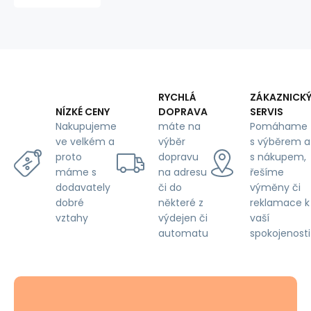
Color
Beige
RYCHLÁ
ZÁKAZNICK
DOPRAVA
SERVIS
NÍZKÉ CENY
máte na
Pomáhame
Nakupujeme
výběr
s výběrem a
ve velkém a
dopravu
s nákupem,
proto
na adresu
řešíme
máme s
či do
výměny či
dodavately
některé z
reklamace k
dobré
výdejen či
vaší
vztahy
automatu
spokojenosti