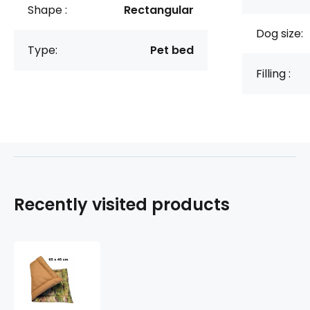
Shape :
Rectangular
Dog size:
Type:
Pet bed
Filling :
Recently visited products
Dog
Mat
65x45
cm