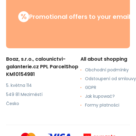
%
Promotional offers to your email
Boaz, s.r.o., calounictvi-
All about shopping
galanterie.cz PPL ParcelShop
Obchodní podmínky
KM10154981
Odstoupení od smlouvy
5. května 114
GDPR
549 81 Meziměstí
Jak kupować?
Česko
Formy płatności