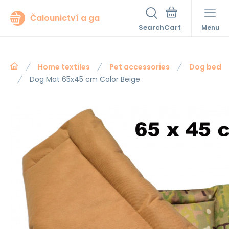
Čalounictví a ga
Search
Menu
Home textiles
Pet accessories
Dog bed
Dog Mat 65x45 cm Color Beige