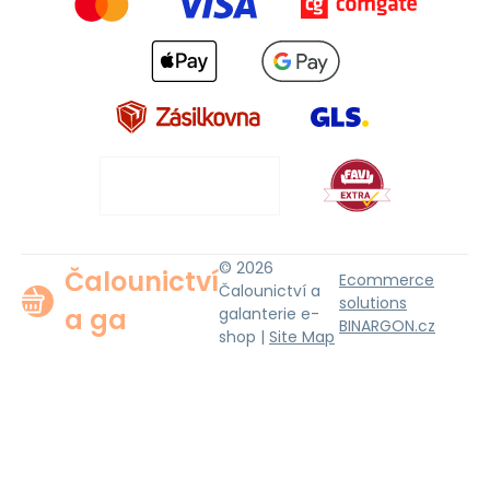
© 2026
Čalounictví
Ecommerce
Čalounictví a
solutions
a ga
galanterie e-
BINARGON.cz
shop |
Site Map