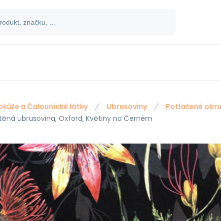
okůže a Čalounické látky
Ubrusoviny
Potlačené obru
štěná ubrusovina, Oxford, Květiny na Černém