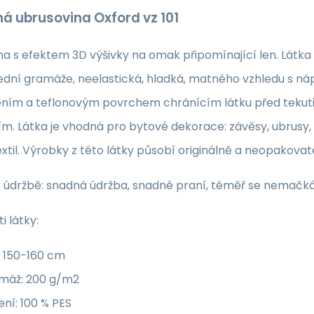
ná ubrusovina Oxford vz 101
a s efektem 3D výšivky na omak připomínající len. Látka d
řední gramáže, neelastická, hladká, matného vzhledu s
ním a teflonovým povrchem chránícím látku před tekuti
m. Látka je vhodná pro bytové dekorace: závěsy, ubrusy, 
xtil. Výrobky z této látky působí originálně a neopakov
 údržbě: snadná údržba, snadné praní, téměř se nemačká, 
i látky:
: 150-160 cm
máž: 200 g/m2
ení: 100 % PES