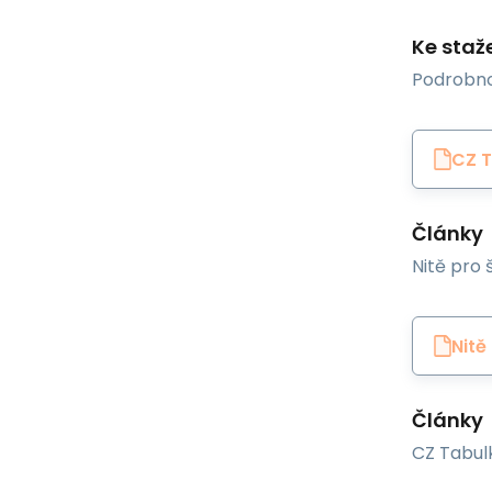
Ke staž
Podrobno
CZ 
Články
Nitě pro š
Nitě
Články
CZ Tabulk