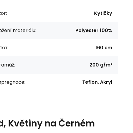
or:
Kytičky
ožení materiálu:
Polyester 100%
řka:
160 cm
ramáž:
200 g/m²
mpregnace:
Teflon, Akryl
rd, Květiny na Černém