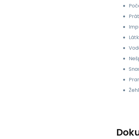
Poče
Prá
Impr
Lát
Vod
Neš
Snad
Pran
Žehl
Dok