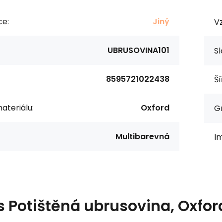
ce:
Jiný
Vz
UBRUSOVINA101
Sl
8595721022438
Ší
ateriálu:
Oxford
G
Multibarevná
I
s
Potištěná ubrusovina, Oxfo