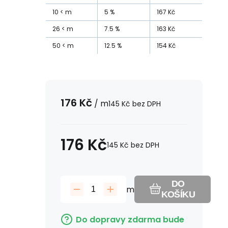
10
m
5
%
167
Kč
26
m
7.5
%
163
Kč
50
m
12.5
%
154
Kč
176
Kč
/
m
145
Kč
bez DPH
176
Kč
145
Kč
bez DPH
DO
m
KOŠÍKU
Do dopravy zdarma bude