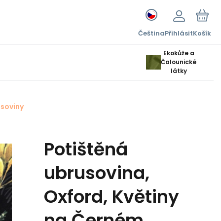
Čeština
Přihlásit
Košík
Ekokůže a
Čalounické
látky
soviny
Potištěná
ubrusovina,
Oxford, Květiny
na Černém