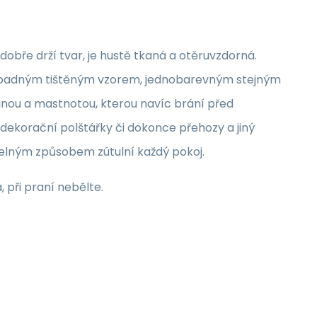
obře drží tvar, je hustě tkaná a otěruvzdorná.
 nápadným tištěným vzorem, jednobarevným stejným
nou a mastnotou, kterou navíc brání před
dekorační polštářky či dokonce přehozy a jiný
atelným způsobem zútulní každý pokoj.
při praní nebělte.