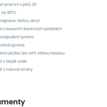
t pracích cyklů: 20
t na 30°C
egnace: teflon, akryl
ka s luxusním barevným potiskem
oodpudivá úprava
pinivá úprava
ná údržba: lze otřít vlhkou houbou
í v teplé vodě
it z rubové strany
umenty