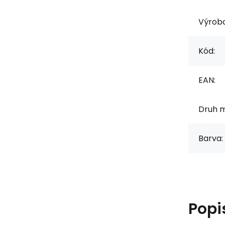
Výrob
Kód:
EAN:
Druh m
Barva:
Popi