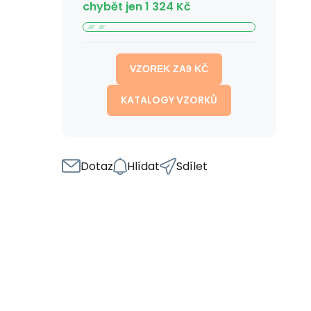
chybět jen
1 324
Kč
VZOREK ZA
9
KČ
KATALOGY VZORKŮ
Dotaz
Hlídat
Sdílet