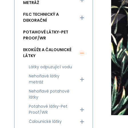
METRÁŽ
FILC TECHNICKÝ A
DEKORAČNÍ
POTAHOVÉ LÁTKY-PET
PROOF/WR
EKOKŮŽE A ČALOUNICKÉ
LÁTKY
Látky odpuzující vodu
Nehořlavé látky
metráž
Nehořlavé potahové
látky
Potahové látky-Pet
Proof/WR
Čalounické látky