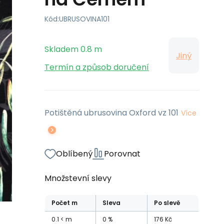
Kód:
UBRUSOVINA101
Skladem
0.8
m
Jiný
Termín a způsob doručení
Potištěná ubrusovina Oxford vz 101
Více
Oblíbený
Porovnat
Množstevní slevy
Počet
m
Sleva
Po slevě
0.1
m
0
%
176
Kč