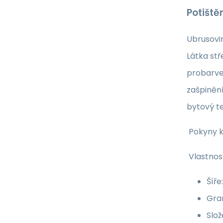
Potiště
Ubrusovin
Látka st
probarve
zašpinění
bytový te
Pokyny k
Vlastnost
Šíře
Gra
Slož