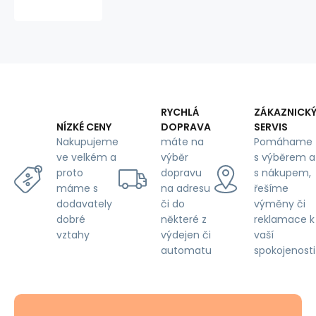
kg/m3
RYCHLÁ
ZÁKAZNICK
DOPRAVA
SERVIS
NÍZKÉ CENY
máte na
Pomáhame
Nakupujeme
výběr
s výběrem a
ve velkém a
dopravu
s nákupem,
proto
na adresu
řešíme
máme s
či do
výměny či
dodavately
některé z
reklamace k
dobré
výdejen či
vaší
vztahy
automatu
spokojenosti