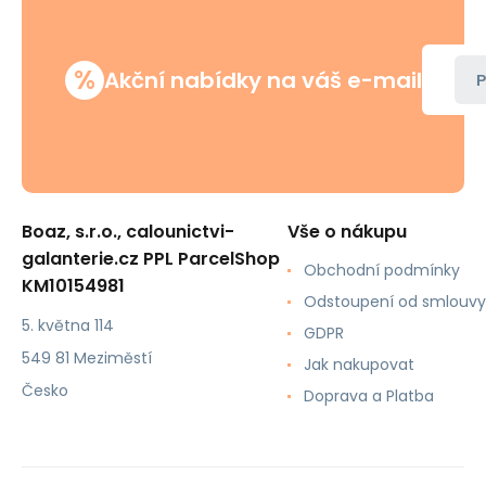
%
Akční nabídky na váš e-mail
P
Boaz, s.r.o., calounictvi-
Vše o nákupu
galanterie.cz PPL ParcelShop
Obchodní podmínky
KM10154981
Odstoupení od smlouvy
5. května 114
GDPR
549 81 Meziměstí
Jak nakupovat
Česko
Doprava a Platba