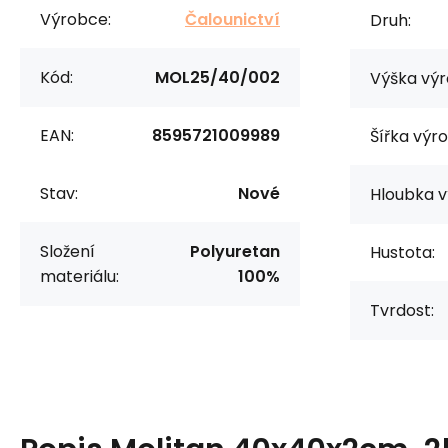
Výrobce:
Čalounictví
Druh:
Kód:
MOL25/40/002
Výška výr
EAN:
8595721009989
Šířka výr
Stav:
Nové
Hloubka v
Složení
Polyuretan
Hustota:
materiálu:
100%
Tvrdost: