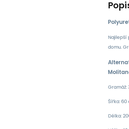
Popi
Polyure
Najilepší
domu. Gr
Alterna
Molita
Gramáž: 
Šířka: 60
Délka: 2