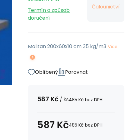
Čalounictví
Termín a způsob
doručení
Molitan 200x60x10 cm 35 kg/m3
Více
Oblíbený
Porovnat
587
Kč
/
ks
485
Kč
bez DPH
587
Kč
485
Kč
bez DPH