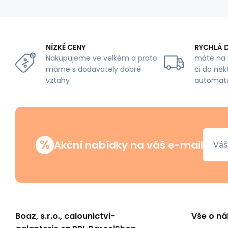
NÍZKÉ CENY
RYCHLÁ 
Nakupujeme ve velkém a proto
máte na 
máme s dodavately dobré
či do něk
vztahy
automat
%
Akční nabídky na váš e-mail
Boaz, s.r.o., calounictvi-
Vše o n