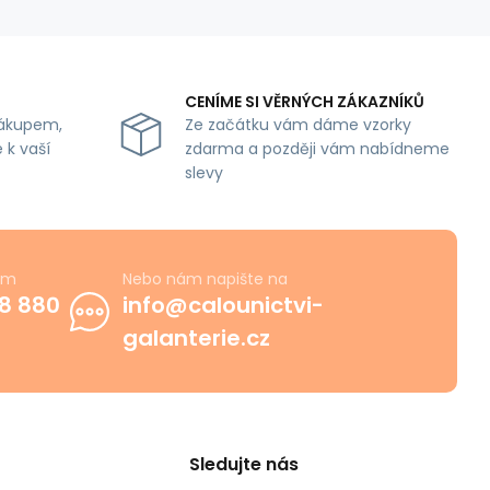
CENÍME SI VĚRNÝCH ZÁKAZNÍKŮ
ákupem,
Ze začátku vám dáme vzorky
 k vaší
zdarma a později vám nabídneme
slevy
ám
Nebo nám napište na
8 880
info@calounictvi-
galanterie.cz
Sledujte nás