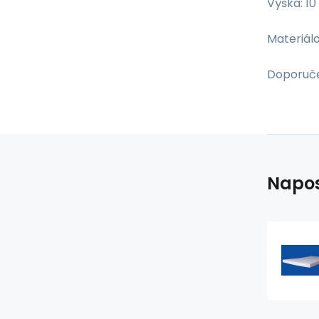
Výška: 1
Materiálo
Doporuče
Napos