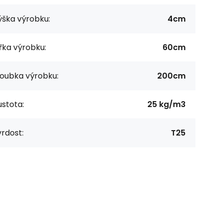
ýška výrobku:
4cm
řka výrobku:
60cm
loubka výrobku:
200cm
stota:
25 kg/m3
rdost:
T25