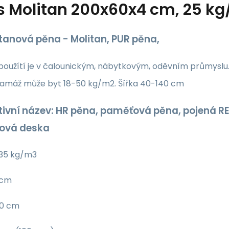
s
Molitan 200x60x4 cm, 25 k
tanová pěna - Molitan, PUR pěna,
 použítí je v čalounickým, nábytkovým, oděvním průmyslu
amáž může byt 18-50 kg/m2. Šířka 40-140 cm
tivní název: HR pěna, paměťová pěna, pojená RE
nová deska
35 kg/m3
 cm
00 cm