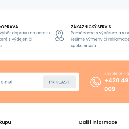
DOPRAVA
ZÁKAZNICKÝ SERVIS
výběr dopravu na adresu
Pomáhame s výběrem a s n
teré z výdejen či
řešíme výměny či reklamace
u
spokojenosti
Zavolejte n
+420 49
PŘIHLÁSIT
009
ákupu
Další informace