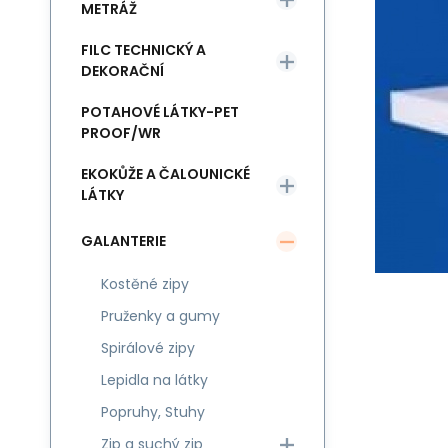
METRÁŽ
FILC TECHNICKÝ A
DEKORAČNÍ
POTAHOVÉ LÁTKY-PET
PROOF/WR
EKOKŮŽE A ČALOUNICKÉ
LÁTKY
GALANTERIE
Kostěné zipy
Pruženky a gumy
Spirálové zipy
Lepidla na látky
Popruhy, Stuhy
Zip a suchý zip