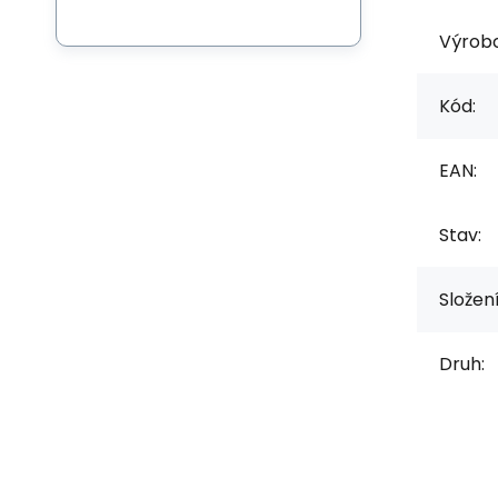
Výrob
Kód:
EAN:
Stav:
Složen
Druh: