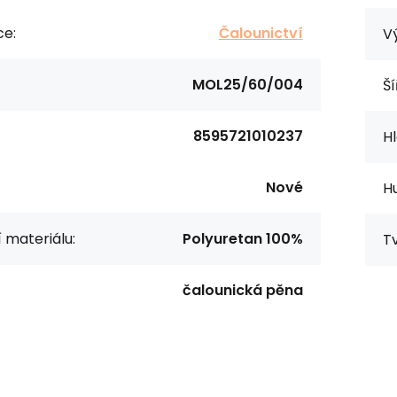
ce:
Čalounictví
V
MOL25/60/004
Ší
8595721010237
H
Nové
Hu
í materiálu:
Polyuretan 100%
Tv
čalounická pěna