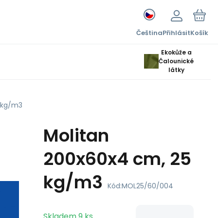
Čeština
Přihlásit
Košík
Ekokůže a
Čalounické
látky
 kg/m3
Molitan
200x60x4 cm, 25
kg/m3
Kód:
MOL25/60/004
Skladem
9
ks