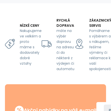
cm
RYCHLÁ
ZÁKAZNICK
DOPRAVA
SERVIS
NÍZKÉ CENY
máte na
Pomáhame
Nakupujeme
výběr
s výběrem a
ve velkém a
dopravu
s nákupem,
proto
na adresu
řešíme
máme s
či do
výměny či
dodavately
některé z
reklamace k
dobré
výdejen či
vaší
vztahy
automatu
spokojenosti
%
Akční nabídky na váš e-mail
P