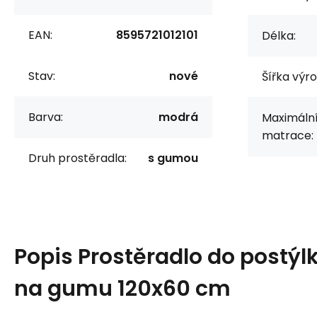
EAN:
8595721012101
Délka:
Stav:
nové
Šířka výr
Barva:
modrá
Maximální
matrace:
Druh prostěradla:
s gumou
Popis
Prostěradlo do postýl
na gumu 120x60 cm