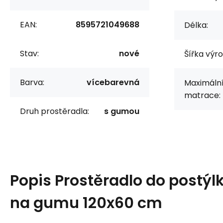
EAN:
8595721049688
Délka:
Stav:
nové
Šířka výr
Barva:
vícebarevná
Maximální
matrace:
Druh prostěradla:
s gumou
Popis
Prostěradlo do postýl
na gumu 120x60 cm