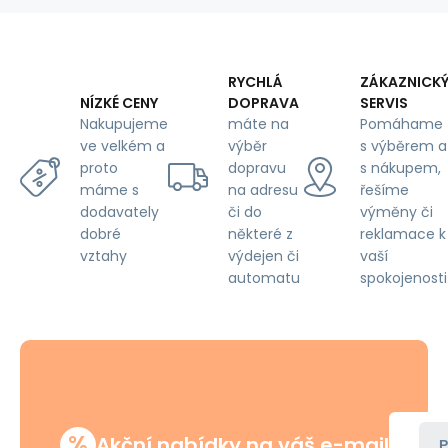
cm
RYCHLÁ
ZÁKAZNICK
DOPRAVA
SERVIS
NÍZKÉ CENY
máte na
Pomáhame
Nakupujeme
výběr
s výběrem a
ve velkém a
dopravu
s nákupem,
proto
na adresu
řešíme
máme s
či do
výměny či
dodavately
některé z
reklamace k
dobré
výdejen či
vaší
vztahy
automatu
spokojenosti
%
Akční nabídky na váš e-mail
P