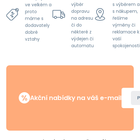
výběr
s výběrem a
ve velkém a
dopravu
s nákupem,
proto
na adresu
řešíme
máme s
či do
výměny či
dodavately
některé z
reklamace k
dobré
výdejen či
vaší
vztahy
automatu
spokojenosti
%
Akční nabídky na váš e-mail
P