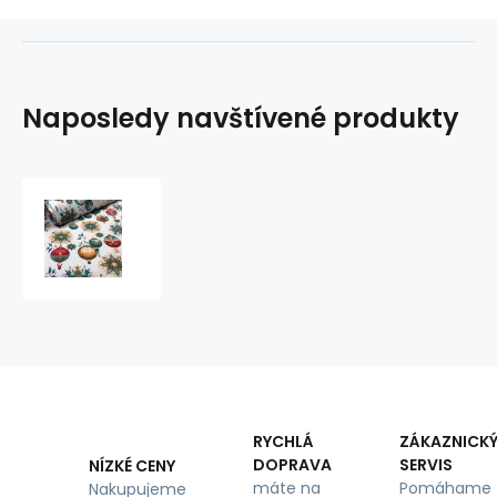
Naposledy navštívené produkty
Vánoční
bavlněná
látka,
metráž,
šíře
160
cm,
Vánoční
Hračky
na
Bílém
RYCHLÁ
ZÁKAZNICK
DOPRAVA
SERVIS
NÍZKÉ CENY
máte na
Pomáhame
Nakupujeme