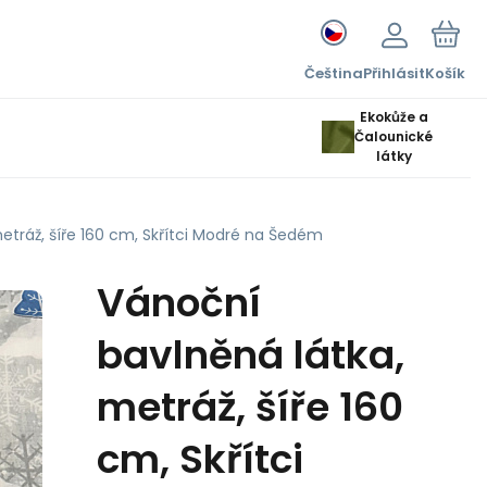
Čeština
Přihlásit
Košík
Ekokůže a
Čalounické
látky
etráž, šíře 160 cm, Skřítci Modré na Šedém
Vánoční
bavlněná látka,
metráž, šíře 160
cm, Skřítci