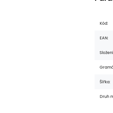
Kód:
EAN:
Složen
Gramá
Šířka:
Druh m