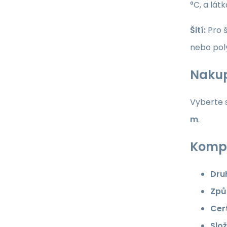
°C, a lát
Šití:
Pro š
nebo pol
Nakup
Vyberte s
m
.
Kompl
Dru
Způ
Cert
Slož