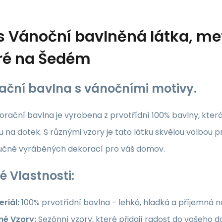
s
Vánoční bavlněná látka, metr
ré na Šedém
ační bavlna s vánočními motivy.
rační bavlna je vyrobena z prvotřídní 100% bavlny, která z
 na dotek. S různými vzory je tato látku skvělou volbou p
ručně vyráběných dekorací pro váš domov.
é Vlastnosti:
riál:
100% prvotřídní bavlna - lehká, hladká a příjemná 
né Vzory:
Sezónní vzory, které přidají radost do vašeho