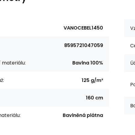
VANOCEBEL1450
Vz
8595721047059
Ce
í materiálu:
Bavlna 100%
Úč
ž:
125 g/m²
Po
160 cm
Ba
ateriálu:
Bavlněná plátna