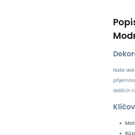
Popi
Mod
Dekor
Naše deko
příjemnou
dalších 
Klíčov
Mate
Růz