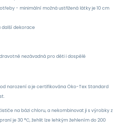
třeby - minimální možná ustřižená látky je 10 cm
a další dekorace
zdravotně nezávadná pro děti i dospělé
i od narození a je certifikována Öko-Tex Standard
st.
stiče na bázi chloru, a nekombinovat ji s výrobky z
raní je 30 °C, žehlit lze lehkým žehlením do 200