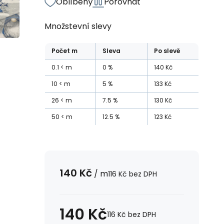
Oblíbený
Porovnat
Množstevní slevy
Počet
m
Sleva
Po slevě
0.1
m
0
%
140
Kč
10
m
5
%
133
Kč
26
m
7.5
%
130
Kč
50
m
12.5
%
123
Kč
140
Kč
/
m
116
Kč
bez DPH
140
Kč
116
Kč
bez DPH