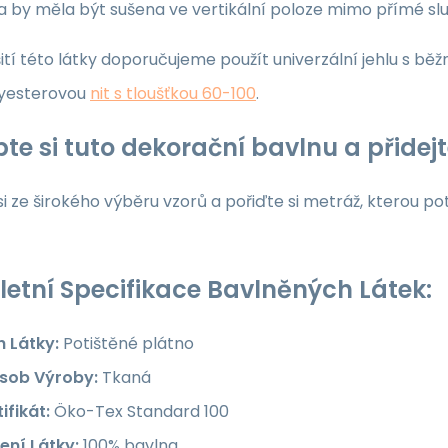
ka by měla být sušena ve vertikální poloze mimo přímé sl
ití této látky doporučujeme použít univerzální jehlu s běž
yesterovou
nit s tloušťkou 60-100
.
te si tuto dekorační bavlnu a přide
i ze širokého výběru vzorů a pořiďte si metráž, kterou po
etní Specifikace Bavlněných Látek:
h Látky:
Potištěné plátno
sob Výroby:
Tkaná
ifikát:
Öko-Tex Standard 100
ení Látky:
100% bavlna