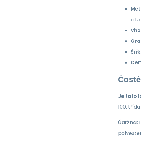
Met
a lz
Vho
Gra
Šířk
Cert
Časté
Je tato 
100, tříd
Údržba:
D
polyester