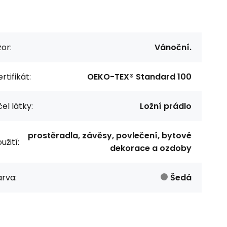
or:
Vánoční.
rtifikát:
OEKO-TEX® Standard 100
el látky:
Ložní prádlo
prostěradla, závěsy, povlečení, bytové
užití:
dekorace a ozdoby
rva:
Šedá