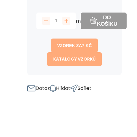
DO
m
KOŠÍKU
VZOREK ZA
7
KČ
KATALOGY VZORKŮ
Dotaz
Hlídat
Sdílet