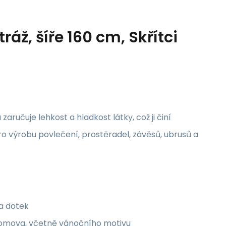
áž, šíře 160 cm, Skřítci
aručuje lehkost a hladkost látky, což ji činí
ro výrobu povlečení, prostěradel, závěsů, ubrusů a
na dotek
 domova, včetně vánočního motivu