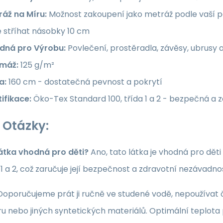
ráž na Míru:
Možnost zakoupení jako metráž podle vaší po
e stříhat násobky 10 cm
dná pro Výrobu:
Povlečení, prostěradla, závěsy, ubrusy 
máž:
125 g/m²
a:
160 cm - dostatečná pevnost a pokrytí
ifikace:
Öko-Tex Standard 100, třída 1 a 2 - bezpečná a 
 Otázky:
látka vhodná pro děti?
Ano, tato látka je vhodná pro dět
a 1 a 2, což zaručuje její bezpečnost a zdravotní nezávadno
oporučujeme prát ji ručně ve studené vodě, nepoužívat či
u nebo jiných syntetických materiálů. Optimální teplota p