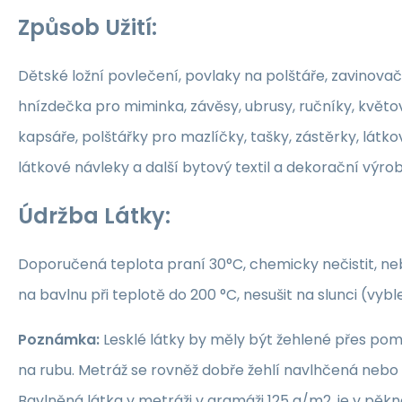
Způsob Užití:
Dětské ložní povlečení, povlaky na polštáře, zavinovač
hnízdečka pro miminka, závěsy, ubrusy, ručníky, květ
kapsáře, polštářky pro mazlíčky, tašky, zástěrky, látko
látkové návleky a další bytový textil a dekorační výrob
Údržba Látky:
Doporučená teplota praní 30°C, chemicky nečistit, nebě
na bavlnu při teplotě do 200 °C, nesušit na slunci (vybl
Poznámka:
Lesklé látky by měly být žehlené přes po
na rubu. Metráž se rovněž dobře žehlí navlhčená neb
Bavlněná látka v metráži v gramáži 125 g/m2, je v pěkné