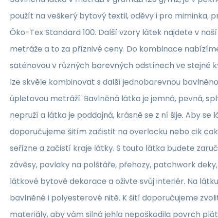
použít na veškerý bytový textil, oděvy i pro miminka, 
Öko-Tex Standard 100. Další vzory látek najdete v naš
metráže a to za příznivé ceny. Do kombinace nabízím
saténovou v různých barevných odstínech ve stejné kva
lze skvěle kombinovat s další jednobarevnou bavlněn
úpletovou metráží. Bavlněná látka je jemná, pevná, sp
nepruží a látka je poddajná, krásně se z ní šije. Aby se 
doporučujeme šitím začistit na overlocku nebo cik ca
seřízne a začistí kraje látky. S touto látka budete zaruč
závěsy, povlaky na polštáře, přehozy, patchwork deky, 
látkové bytové dekorace a oživte svůj interiér. Na lát
bavlněné i polyesterové nitě. K šití doporučujeme zvolit
materiály, aby vám silná jehla nepoškodila povrch plát