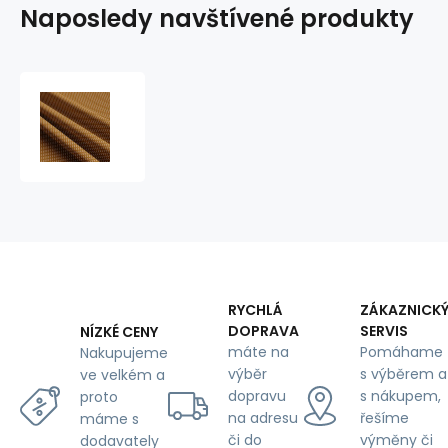
Naposledy navštívené produkty
Dětské
bavlněné
látky,
metráž.
Puntík
2
mm,
bílý
na
Hnědém
RYCHLÁ
ZÁKAZNICK
DOPRAVA
SERVIS
NÍZKÉ CENY
máte na
Pomáhame
Nakupujeme
výběr
s výběrem a
ve velkém a
dopravu
s nákupem,
proto
na adresu
řešíme
máme s
či do
výměny či
dodavately