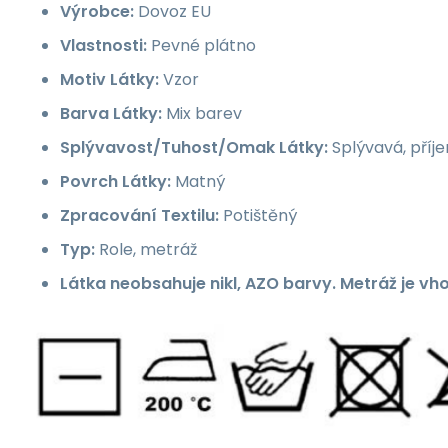
Výrobce:
Dovoz EU
Vlastnosti:
Pevné plátno
Motiv Látky:
Vzor
Barva Látky:
Mix barev
Splývavost/Tuhost/Omak Látky:
Splývavá, příj
Povrch Látky:
Matný
Zpracování Textilu:
Potištěný
Typ:
Role, metráž
Látka neobsahuje nikl, AZO barvy. Metráž je vh