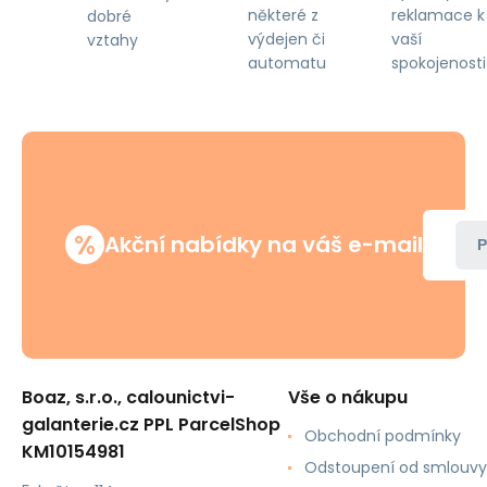
některé z
reklamace k
dobré
výdejen či
vaší
vztahy
automatu
spokojenosti
%
Akční nabídky na váš e-mail
P
Boaz, s.r.o., calounictvi-
Vše o nákupu
galanterie.cz PPL ParcelShop
Obchodní podmínky
KM10154981
Odstoupení od smlouvy