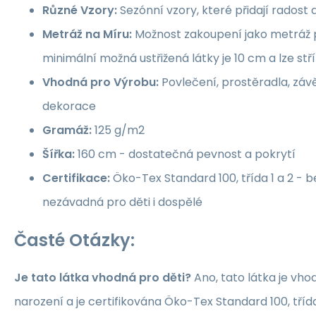
Různé Vzory:
Sezónní vzory, které přidají rados
Metráž na Míru:
Možnost zakoupení jako metráž p
minimální možná ustřižená látky je 10 cm a lze st
Vhodná pro Výrobu:
Povlečení, prostěradla, závě
dekorace
Gramáž:
125 g/m2
Šířka:
160 cm - dostatečná pevnost a pokrytí
Certifikace:
Öko-Tex Standard 100, třída 1 a 2 -
nezávadná pro děti i dospělé
Časté Otázky:
Je tato látka vhodná pro děti?
Ano, tato látka je vho
narození a je certifikována Öko-Tex Standard 100, třída 1