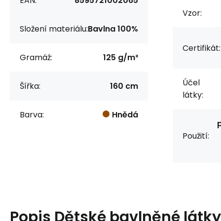
EAN:
8595721002065
Vzor:
Složení materiálu:
Bavlna 100%
Certifikát:
Gramáž:
125 g/m²
Účel
Šířka:
160 cm
látky:
Barva:
Hnědá
Použití:
Popis
Dětské bavlněné látky