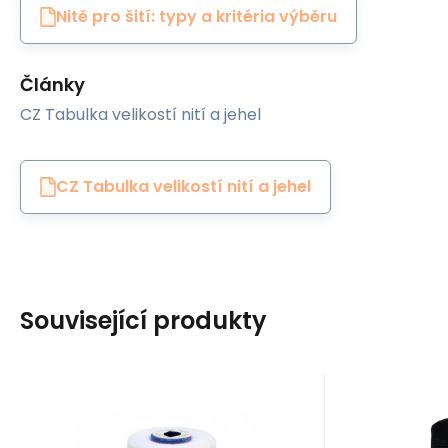
Nitě pro šití: typy a kritéria výběru
Články
CZ Tabulka velikostí nití a jehel
CZ Tabulka velikostí nití a jehel
Související produkty
EAN:
Kód:
8595721019933
80VIGA1630
EAN:
Kód
Skladem
1
ks
S
Ariadna
Ariadna
153
Kč
Šicí nitě VIGA 80 do
Nitě