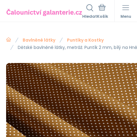
Hledat
Menu
Bavlněné látky
Puntíky a Kostky
Dětské bavlněné látky, metráž. Puntík 2 mm, bílý na H