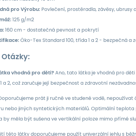
dná pro Výrobu:
Povlečení, prostěradla, závěsy, ubrusy 
máž:
125 g/m2
a:
160 cm - dostatečná pevnost a pokrytí
ifikace:
Öko-Tex Standard 100, třída 1 a 2 - bezpečná a 
 Otázky:
látka vhodná pro děti?
Ano, tato látka je vhodná pro dět
a 1 a 2, což zaručuje její bezpečnost a zdravotní nezávadno
oporučujeme prát ji ručně ve studené vodě, nepoužívat či
u nebo jiných syntetických materiálů. Optimální teplota p
ka by měla být sušena ve vertikální poloze mimo přímé sl
ití této látky doporučujeme použít univerzální jehlu s běž