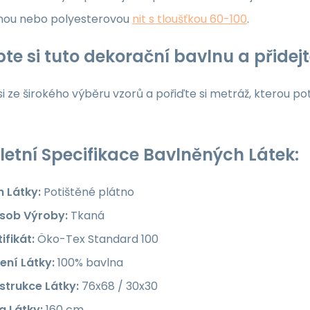
nou nebo polyesterovou
nit s tloušťkou 60-100
.
te si tuto dekorační bavlnu a přide
i ze širokého výběru vzorů a pořiďte si metráž, kterou po
etní Specifikace Bavlněných Látek:
h Látky:
Potištěné plátno
sob Výroby:
Tkaná
ifikát:
Öko-Tex Standard 100
ení Látky:
100% bavlna
strukce Látky:
76x68 / 30x30
a Látky:
160 cm