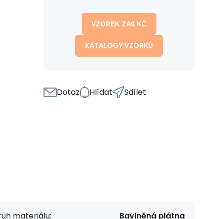
VZOREK ZA
6
KČ
KATALOGY VZORKŮ
Dotaz
Hlídat
Sdílet
uh materiálu:
Bavlněná plátna