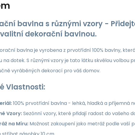
ém
ační bavlna s různými vzory - Přide
kvalitní dekorační bavlnou.
rační bavlna je vyrobena z prvotřídní 100% bavlny, která z
 na dotek. S různými vzory je tato látku skvělou volbou p
ručně vyráběných dekorací pro váš domov.
é Vlastnosti:
riál:
100% prvotřídní bavlna - lehká, hladká a příjemná 
né Vzory:
Sezónní vzory, které přidají radost do vašeho
ráž na Míru:
Možnost zakoupení jako metráž podle vaší po
e stříhat násobky 10 cm