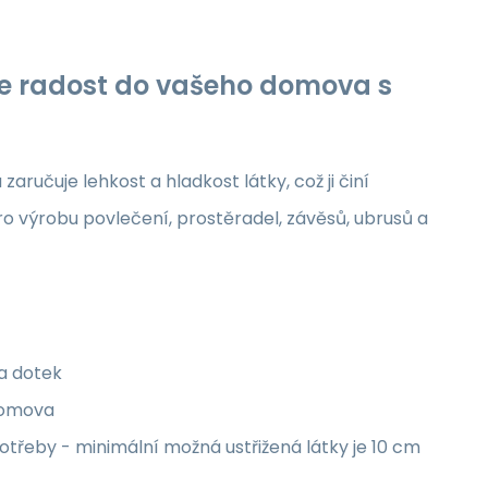
jte radost do vašeho domova s
aručuje lehkost a hladkost látky, což ji činí
ro výrobu povlečení, prostěradel, závěsů, ubrusů a
na dotek
 domova
třeby - minimální možná ustřižená látky je 10 cm