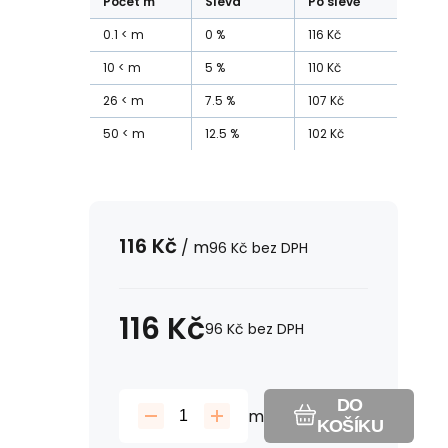
Počet
m
Sleva
Po slevě
0.1
m
0
%
116
Kč
10
m
5
%
110
Kč
26
m
7.5
%
107
Kč
50
m
12.5
%
102
Kč
116
Kč
/
m
96
Kč
bez DPH
116
Kč
96
Kč
bez DPH
DO
m
KOŠÍKU