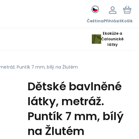
Čeština
Přihlásit
Košík
Ekokůže a
Čalounické
látky
 metráž. Puntík 7 mm, bílý na Žlutém
Dětské bavlněné
látky, metráž.
Puntík 7 mm, bílý
na Žlutém