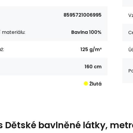
8595721006995
Vz
í materiálu:
Bavlna 100%
Ce
ž:
125 g/m²
Úč
160 cm
Po
Žlutá
s
Dětské bavlněné látky, metrá