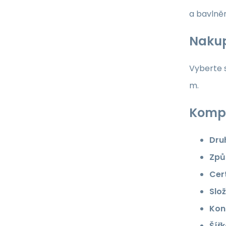
a bavlně
Nakup
Vyberte s
m.
Kompl
Dru
Způ
Cert
Slož
Kon
Šířk