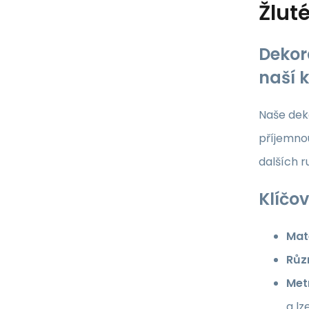
Žlut
Dekor
naší 
Naše deko
příjemnou
dalších 
Klíčov
Mate
Růz
Met
a lz