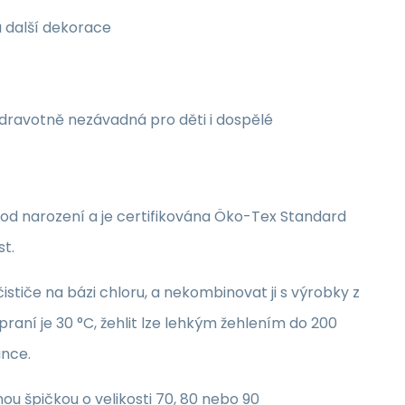
a další dekorace
zdravotně nezávadná pro děti i dospělé
i od narození a je certifikována Öko-Tex Standard
st.
stiče na bázi chloru, a nekombinovat ji s výrobky z
raní je 30 °C, žehlit lze lehkým žehlením do 200
unce.
nou špičkou o velikosti 70, 80 nebo 90