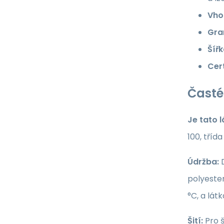
Vho
Gra
Šířk
Cert
Časté
Je tato 
100, tříd
Údržba:
D
polyester
°C, a lát
Šití:
Pro š