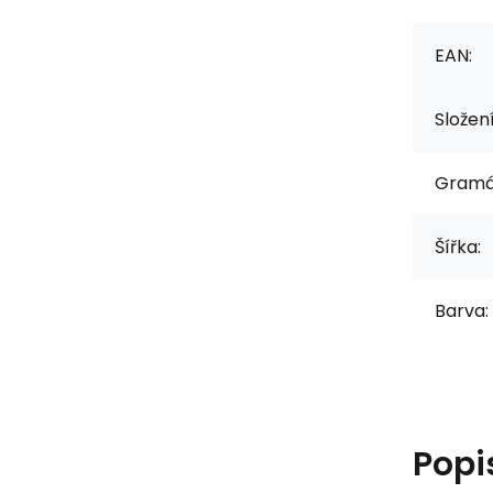
EAN:
Složen
Gramá
Šířka:
Barva:
Popi