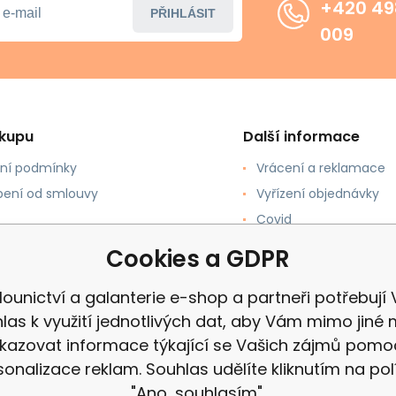
+420 49
PŘIHLÁSIT
009
ákupu
Další informace
ní podmínky
Vrácení a reklamace
ení od smlouvy
Vyřízení objednávky
Covid
upovat
Recenze
Cookies a GDPR
 a Platba
ounictví a galanterie e-shop a partneři potřebují
las k využití jednotlivých dat, aby Vám mimo jiné 
kazovat informace týkající se Vašich zájmů pomo
sonalizace reklam. Souhlas udělíte kliknutím na pol
"Ano, souhlasím".