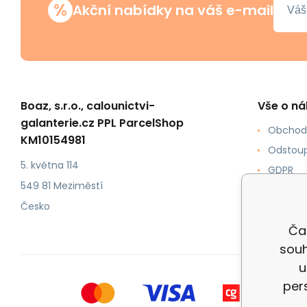
%
Akční nabídky na váš e-mail
Boaz, s.r.o., calounictvi-
Vše o n
galanterie.cz PPL ParcelShop
Obchod
KM10154981
Odstoup
5. května 114
GDPR
549 81 Meziměstí
Jak nak
Česko
Doprava
Čal
souh
u
per