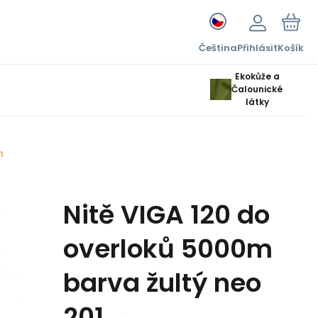
Čeština
Přihlásit
Košík
Ekokůže a
Čalounické
látky
m
Nitě VIGA 120 do
overloků 5000m
barva žultý neo
201