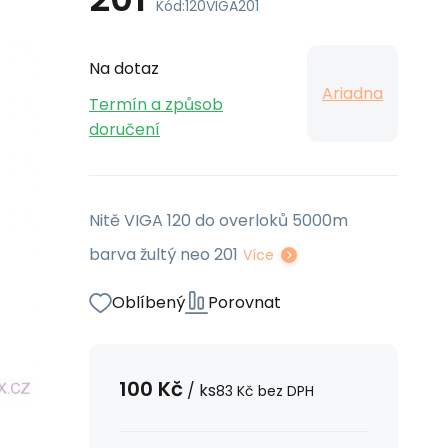
Kód:
120VIGA201
Na dotaz
Ariadna
Termín a způsob
doručení
Nitě VIGA 120 do overloků 5000m
barva žultý neo 201
Více
Oblíbený
Porovnat
100
Kč
/
ks
83
Kč
bez DPH