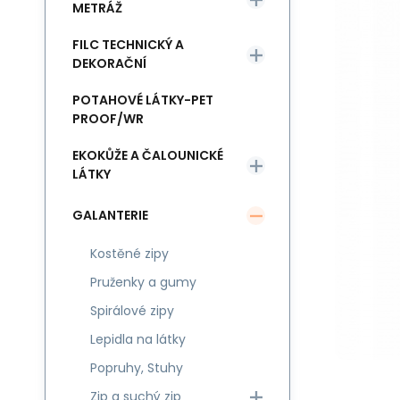
METRÁŽ
FILC TECHNICKÝ A
DEKORAČNÍ
POTAHOVÉ LÁTKY-PET
PROOF/WR
EKOKŮŽE A ČALOUNICKÉ
LÁTKY
GALANTERIE
Kostěné zipy
Pruženky a gumy
Spirálové zipy
Lepidla na látky
Popruhy, Stuhy
Zip a suchý zip