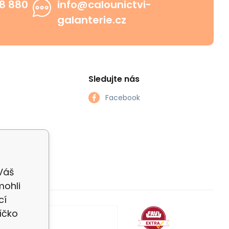
8 880
info@calounictvi-
galanterie.cz
Sledujte nás
Facebook
 Váš
mohli
cí
íčko