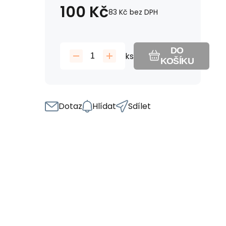
100
Kč
83
Kč
bez DPH
DO
ks
KOŠÍKU
Dotaz
Hlídat
Sdílet