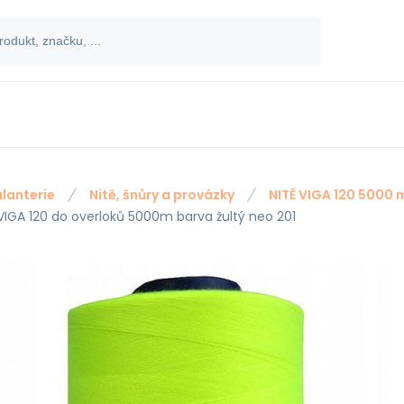
lanterie
Nitě, šnůry a provázky
NITĚ VIGA 120 5000 
 VIGA 120 do overloků 5000m barva žultý neo 201