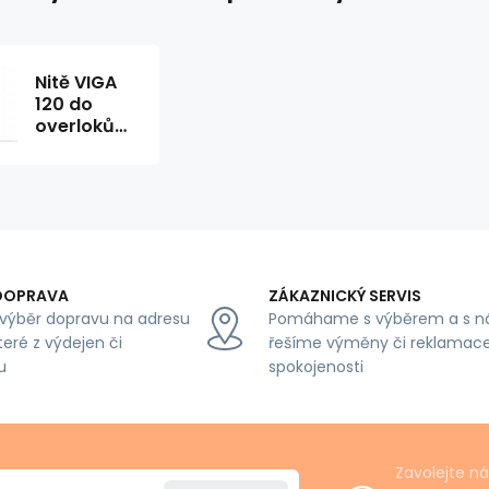
Nitě VIGA
120 do
overloků
5000m
barva žultý
neo 201
DOPRAVA
ZÁKAZNICKÝ SERVIS
výběr dopravu na adresu
Pomáhame s výběrem a s n
teré z výdejen či
řešíme výměny či reklamace
u
spokojenosti
Zavolejte n