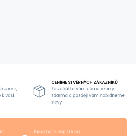
CENÍME SI VĚRNÝCH ZÁKAZNÍKŮ
ákupem,
Ze začátku vám dáme vzorky
 k vaší
zdarma a později vám nabídneme
slevy
ám
Nebo nám napište na