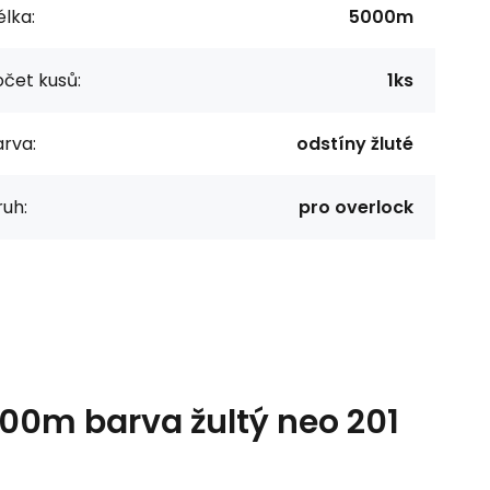
lka:
5000m
čet kusů:
1ks
rva:
odstíny žluté
uh:
pro overlock
000m barva žultý neo 201