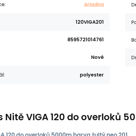
ce:
Ariadna
Dé
120VIGA201
Po
8595721014761
Ba
Nové
Dr
l:
polyester
s
Nitě VIGA 120 do overloků 5
GA 120 do overloků 5000m barva žultý neo 201