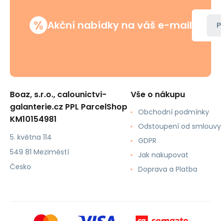
%
Akční nabídky na váš e-mail
P
Boaz, s.r.o., calounictvi-
Vše o nákupu
galanterie.cz PPL ParcelShop
Obchodní podmínky
KM10154981
Odstoupení od smlouvy
5. května 114
GDPR
549 81 Meziměstí
Jak nakupovat
Česko
Doprava a Platba