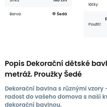
Šířka:
160 cm
látky:
Barva:
Šedá
Použití:
Popis
Dekorační dětské bavl
metráž. Proužky Šedé
Dekorační bavlna s různými vzory -
radost do vašeho domova s naší kv
dekorační bavlnou.