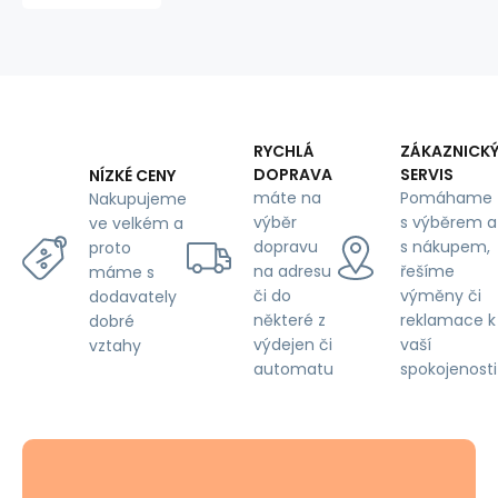
metráž.
Proužky
Šedé
RYCHLÁ
ZÁKAZNICK
DOPRAVA
SERVIS
NÍZKÉ CENY
máte na
Pomáhame
Nakupujeme
výběr
s výběrem a
ve velkém a
dopravu
s nákupem,
proto
na adresu
řešíme
máme s
či do
výměny či
dodavately
některé z
reklamace k
dobré
výdejen či
vaší
vztahy
automatu
spokojenosti