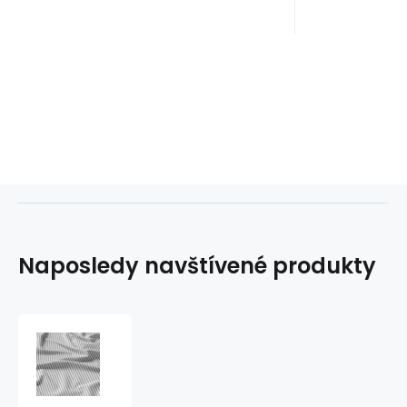
Naposledy navštívené produkty
Dekorační
dětské
bavlněné
látky,