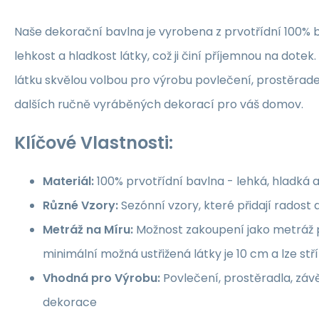
Naše dekorační bavlna je vyrobena z prvotřídní 100% b
lehkost a hladkost látky, což ji činí příjemnou na dotek.
látku skvělou volbou pro výrobu povlečení, prostěrade
dalších ručně vyráběných dekorací pro váš domov.
Klíčové Vlastnosti:
Materiál:
100% prvotřídní bavlna - lehká, hladká 
Různé Vzory:
Sezónní vzory, které přidají rados
Metráž na Míru:
Možnost zakoupení jako metráž p
minimální možná ustřižená látky je 10 cm a lze st
Vhodná pro Výrobu:
Povlečení, prostěradla, závě
dekorace