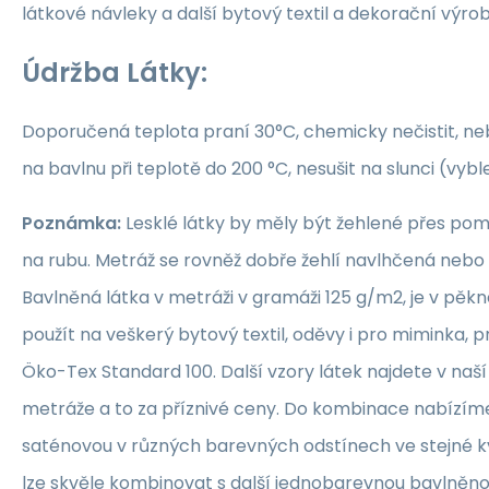
látkové návleky a další bytový textil a dekorační výrob
Údržba Látky:
Doporučená teplota praní 30°C, chemicky nečistit, nebě
na bavlnu při teplotě do 200 °C, nesušit na slunci (vybl
Poznámka:
Lesklé látky by měly být žehlené přes po
na rubu. Metráž se rovněž dobře žehlí navlhčená neb
Bavlněná látka v metráži v gramáži 125 g/m2, je v pěkné
použít na veškerý bytový textil, oděvy i pro miminka, 
Öko-Tex Standard 100. Další vzory látek najdete v naš
metráže a to za příznivé ceny. Do kombinace nabízím
saténovou v různých barevných odstínech ve stejné kva
lze skvěle kombinovat s další jednobarevnou bavlněn