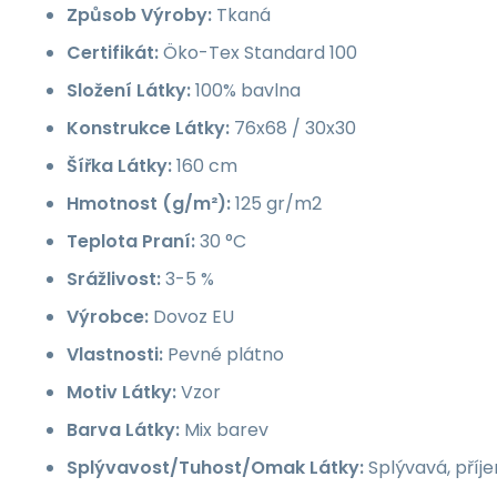
Způsob Výroby:
Tkaná
Certifikát:
Öko-Tex Standard 100
Složení Látky:
100% bavlna
Konstrukce Látky:
76x68 / 30x30
Šířka Látky:
160 cm
Hmotnost (g/m²):
125 gr/m2
Teplota Praní:
30 °C
Srážlivost:
3-5 %
Výrobce:
Dovoz EU
Vlastnosti:
Pevné plátno
Motiv Látky:
Vzor
Barva Látky:
Mix barev
Splývavost/Tuhost/Omak Látky:
Splývavá, příj