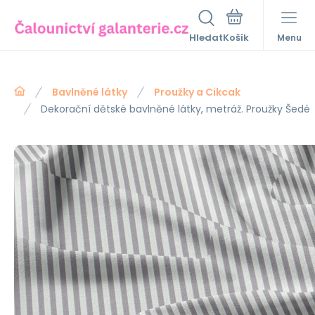
Hledat
Menu
Bavlněné látky
Proužky a Cikcak
Dekorační dětské bavlněné látky, metráž. Proužky Šedé