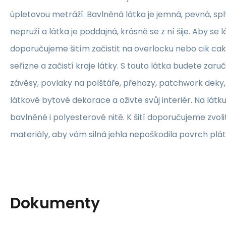
úpletovou metráží. Bavlněná látka je jemná, pevná, sp
nepruží a látka je poddajná, krásně se z ní šije. Aby se 
doporučujeme šitím začistit na overlocku nebo cik ca
seřízne a začistí kraje látky. S touto látka budete zaruč
závěsy, povlaky na polštáře, přehozy, patchwork deky, 
látkové bytové dekorace a oživte svůj interiér. Na lát
bavlněné i polyesterové nitě. K šití doporučujeme zvolit
materiály, aby vám silná jehla nepoškodila povrch plát
Dokumenty