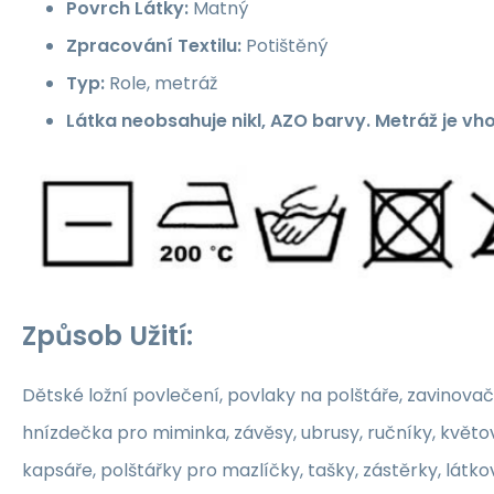
Povrch Látky:
Matný
Zpracování Textilu:
Potištěný
Typ:
Role, metráž
Látka neobsahuje nikl, AZO barvy. Metráž je vh
Způsob Užití:
Dětské ložní povlečení, povlaky na polštáře, zavinovač
hnízdečka pro miminka, závěsy, ubrusy, ručníky, květ
kapsáře, polštářky pro mazlíčky, tašky, zástěrky, látko