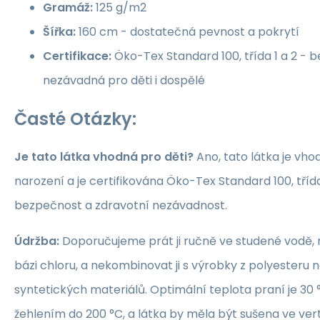
Gramáž:
125 g/m2
Šířka:
160 cm - dostatečná pevnost a pokrytí
Certifikace:
Öko-Tex Standard 100, třída 1 a 2 -
nezávadná pro děti i dospělé
Časté Otázky:
Je tato látka vhodná pro děti?
Ano, tato látka je vho
narození a je certifikována Öko-Tex Standard 100, třída 1
bezpečnost a zdravotní nezávadnost.
Údržba:
Doporučujeme prát ji ručně ve studené vodě, 
bázi chloru, a nekombinovat ji s výrobky z polyesteru 
syntetických materiálů. Optimální teplota praní je 30 °
žehlením do 200 °C, a látka by měla být sušena ve ver