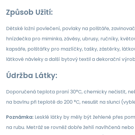
Způsob Užití:
Dětské ložní povlečení, povlaky na polštáře, zavinovač
hnízdečka pro miminka, závěsy, ubrusy, ručníky, květ
kapsáře, polštářky pro mazlíčky, tašky, zástěrky, látko
látkové návleky a další bytový textil a dekorační výrob
Údržba Látky:
Doporučená teplota praní 30°C, chemicky nečistit, nebě
na bavlnu při teplotě do 200 °C, nesušit na slunci (vybl
Poznámka:
Lesklé látky by měly být žehlené přes po
na rubu. Metráž se rovněž dobře žehlí navlhčená neb