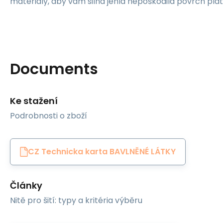
materiály, aby vám silná jehla nepoškodila povrch plát
Documents
Ke stažení
Podrobnosti o zboží
CZ Technicka karta BAVLNĚNÉ LÁTKY
Články
Nitě pro šití: typy a kritéria výběru