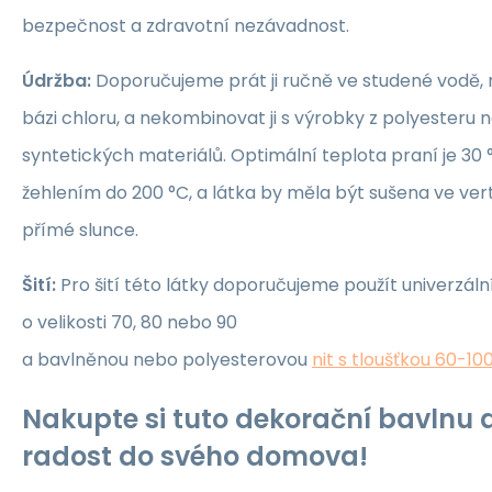
bezpečnost a zdravotní nezávadnost.
Údržba:
Doporučujeme prát ji ručně ve studené vodě, 
bázi chloru, a nekombinovat ji s výrobky z polyesteru 
syntetických materiálů. Optimální teplota praní je 30 °
žehlením do 200 °C, a látka by měla být sušena ve ver
přímé slunce.
Šití:
Pro šití této látky doporučujeme použít univerzáln
o velikosti 70, 80 nebo 90
a bavlněnou nebo polyesterovou
nit s tloušťkou 60-10
Nakupte si tuto dekorační bavlnu a
radost do svého domova!