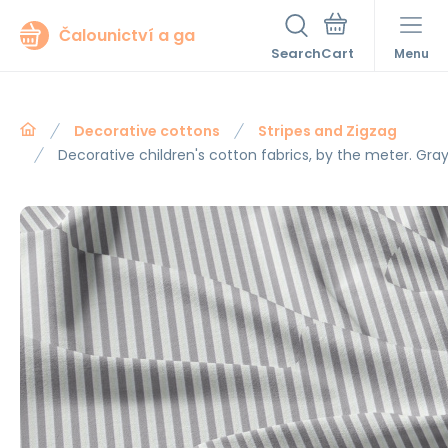
Čalounictví a ga
Search
Menu
Decorative cottons
Stripes and Zigzag
Decorative children's cotton fabrics, by the meter. Gray