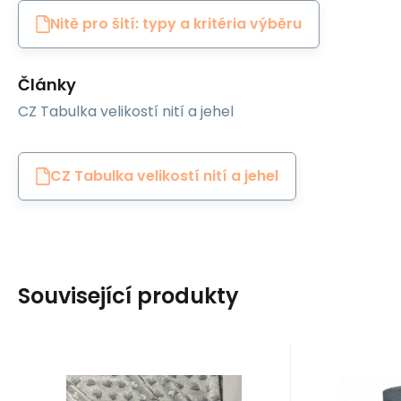
Nitě pro šití: typy a kritéria výběru
Články
CZ Tabulka velikostí nití a jehel
CZ Tabulka velikostí nití a jehel
Související produkty
Code:
EAN:
MINKYSRDICKA008
8595721018493
EAN:
Cod
In stock
2.7
m
In
Jiný
Ariadna