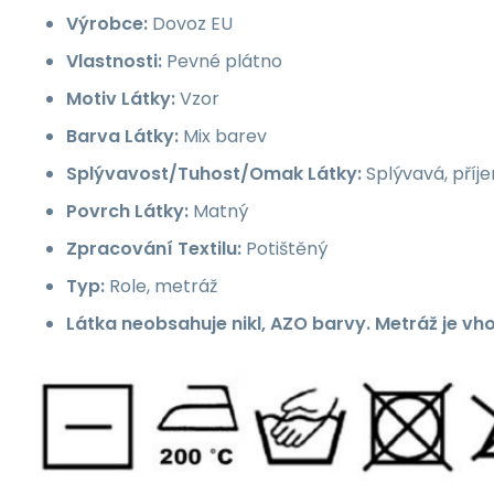
Výrobce:
Dovoz EU
Vlastnosti:
Pevné plátno
Motiv Látky:
Vzor
Barva Látky:
Mix barev
Splývavost/Tuhost/Omak Látky:
Splývavá, příj
Povrch Látky:
Matný
Zpracování Textilu:
Potištěný
Typ:
Role, metráž
Látka neobsahuje nikl, AZO barvy. Metráž je vh