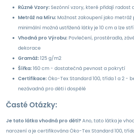
Různé Vzory:
Sezónní vzory, které přidají rados
Metráž na Míru:
Možnost zakoupení jako metráž p
minimální možná ustřižená látky je 10 cm a lze st
Vhodná pro Výrobu:
Povlečení, prostěradla, závě
dekorace
Gramáž:
125 g/m2
Šířka:
160 cm - dostatečná pevnost a pokrytí
Certifikace:
Öko-Tex Standard 100, třída 1 a 2 -
nezávadná pro děti i dospělé
Časté Otázky:
Je tato látka vhodná pro děti?
Ano, tato látka je vho
narození a je certifikována Öko-Tex Standard 100, třída 1