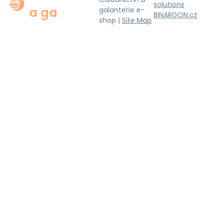
solutions
a ga
galanterie e-
BINARGON.cz
shop |
Site Map