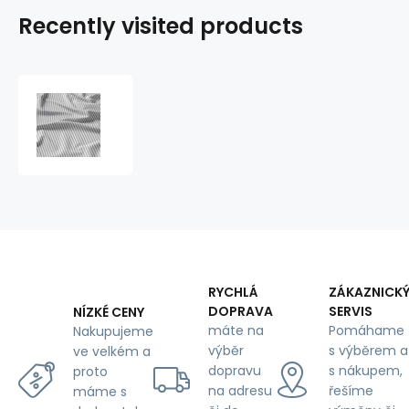
Recently visited products
Decorative
children's
cotton
fabrics,
by
the
meter.
Gray
Stripes
RYCHLÁ
ZÁKAZNICK
DOPRAVA
SERVIS
NÍZKÉ CENY
máte na
Pomáhame
Nakupujeme
výběr
s výběrem a
ve velkém a
dopravu
s nákupem,
proto
na adresu
řešíme
máme s