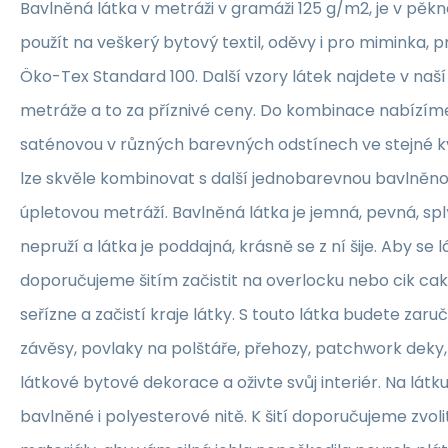
Bavlněná látka v metráži v gramáži 125 g/m2, je v pěkné
použít na veškerý bytový textil, oděvy i pro miminka, 
Öko-Tex Standard 100. Další vzory látek najdete v naš
metráže a to za příznivé ceny. Do kombinace nabízím
saténovou v různých barevných odstínech ve stejné kva
lze skvěle kombinovat s další jednobarevnou bavlněn
úpletovou metráží. Bavlněná látka je jemná, pevná, sp
nepruží a látka je poddajná, krásně se z ní šije. Aby se 
doporučujeme šitím začistit na overlocku nebo cik ca
seřízne a začistí kraje látky. S touto látka budete zaruč
závěsy, povlaky na polštáře, přehozy, patchwork deky, 
látkové bytové dekorace a oživte svůj interiér. Na lát
bavlněné i polyesterové nitě. K šití doporučujeme zvolit