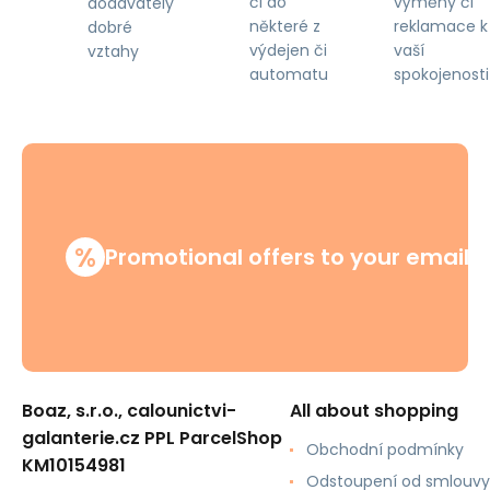
či do
výměny či
dodavately
některé z
reklamace k
dobré
výdejen či
vaší
vztahy
automatu
spokojenosti
%
Promotional offers to your email
Boaz, s.r.o., calounictvi-
All about shopping
galanterie.cz PPL ParcelShop
Obchodní podmínky
KM10154981
Odstoupení od smlouvy