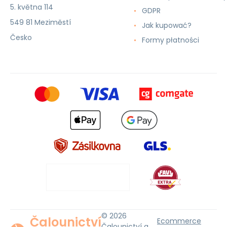
5. května 114
GDPR
549 81 Meziměstí
Jak kupować?
Česko
Formy płatności
© 2026
Čalounictví
Ecommerce
Čalounictví a