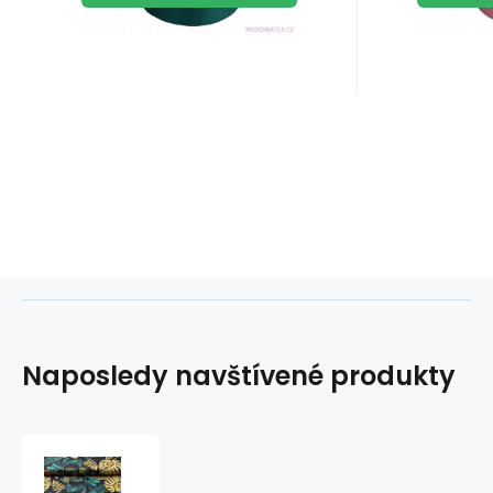
Naposledy navštívené produkty
Bavlněná