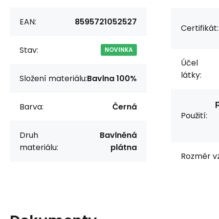
EAN:
8595721052527
Certifikát:
Stav:
NOVINKA
Účel
látky:
Složení materiálu:
Bavlna 100%
Barva:
Černá
Použití:
Druh
Bavlněná
materiálu:
plátna
Rozměr vz