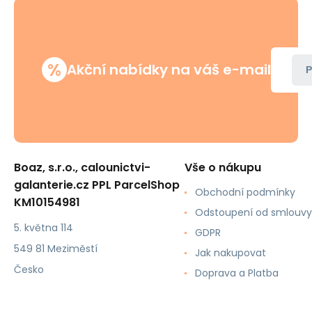
%
Akční nabídky na váš e-mail
P
Boaz, s.r.o., calounictvi-
Vše o nákupu
galanterie.cz PPL ParcelShop
Obchodní podmínky
KM10154981
Odstoupení od smlouvy
5. května 114
GDPR
549 81 Meziměstí
Jak nakupovat
Česko
Doprava a Platba