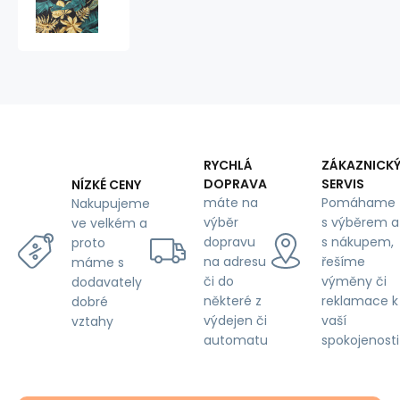
látka
100%
bavlny,
125
g/m²,
šíře
160
cm,
palmové
listy
RYCHLÁ
ZÁKAZNICK
na
DOPRAVA
SERVIS
NÍZKÉ CENY
černém
máte na
Pomáhame
Nakupujeme
výběr
s výběrem a
ve velkém a
dopravu
s nákupem,
proto
na adresu
řešíme
máme s
či do
výměny či
dodavately
některé z
reklamace k
dobré
výdejen či
vaší
vztahy
automatu
spokojenosti