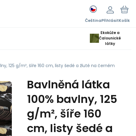
Čeština
Přihlásit
Košík
Ekokůže a
Čalounické
látky
ny, 125 g/m², šíře 160 cm, listy šedé a žluté na černém
Bavlněná látka
100% bavlny, 125
g/m², šíře 160
cm, listy šedé a