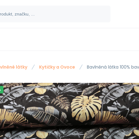
vlněné látky
Kytičky a Ovoce
Bavlněná látka 100% bavl
A