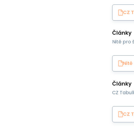
CZ T
Články
Nitě pro š
Nitě
Články
CZ Tabulk
CZ T