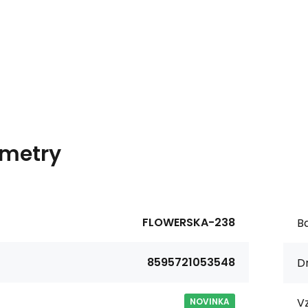
metry
FLOWERSKA-238
Ba
8595721053548
Dr
Vz
NOVINKA