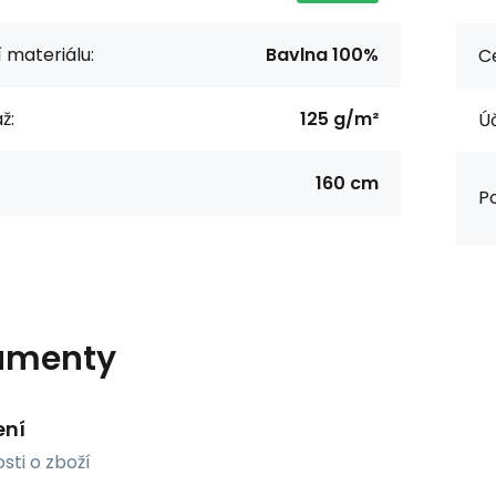
í materiálu:
Bavlna 100%
Ce
ž:
125 g/m²
Úč
160 cm
Po
umenty
ení
sti o zboží