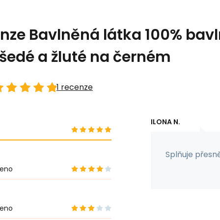
nze Bavlněná látka 100% bavln
y šedé a žluté na černém
1 recenze
ILONA N.
Splňuje přesn
eno
eno