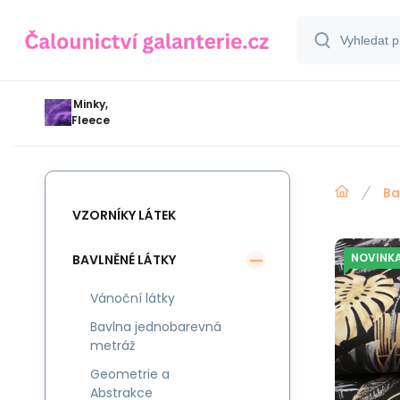
Minky,
Fleece
Ba
VZORNÍKY LÁTEK
NOVINK
BAVLNĚNÉ LÁTKY
Vánoční látky
Bavlna jednobarevná
metráž
Geometrie a
Abstrakce