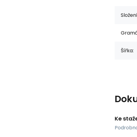
Složen
Gramá
Šířka:
Dok
Ke staž
Podrobno