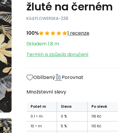
žluté na černém
Kód:
FLOWERSKA-238
100%
1 recenze
Skladem
1.8
m
Termín a způsob doručení
Oblíbený
Porovnat
Množstevní slevy
Počet
m
Sleva
Po slevě
0.1
m
0
%
116
Kč
10
m
5
%
110
Kč