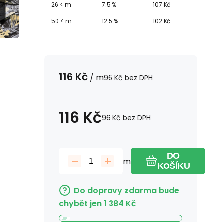
26
m
7.5
%
107
Kč
50
m
12.5
%
102
Kč
116
Kč
/
m
96
Kč
bez DPH
116
Kč
96
Kč
bez DPH
DO
m
KOŠÍKU
Do dopravy zdarma bude
chybět jen
1 384
Kč