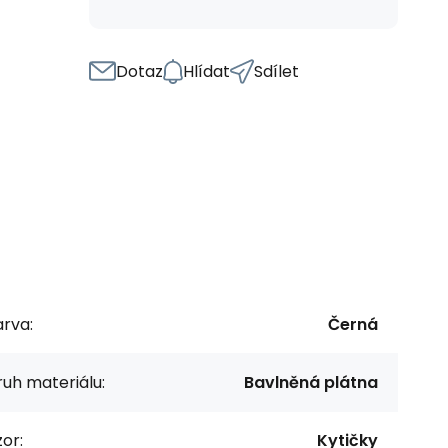
Dotaz
Hlídat
Sdílet
rva:
Černá
uh materiálu:
Bavlněná plátna
or:
Kytičky