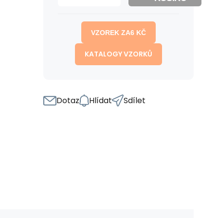
VZOREK ZA
6
KČ
KATALOGY VZORKŮ
Dotaz
Hlídat
Sdílet