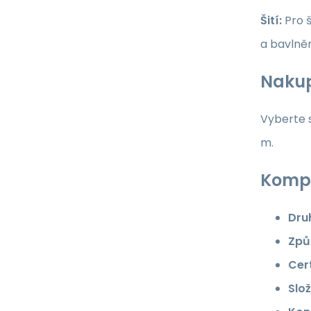
Šití:
Pro š
a bavlně
Nakup
Vyberte s
m.
Kompl
Dru
Způ
Cert
Slož