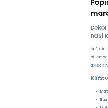
Popi
maro
Dekor
naší 
Naše deko
příjemnou
dalších 
Klíčov
Mate
Růz
Met