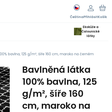
Čeština
Přihlásit
Košík
Ekokůže a
Čalounické
látky
100% bavlna, 125 g/m², šíře 160 cm, maroko na černém
Bavlněná látka
100% bavlna, 125
g/m², šíře 160
cm, maroko na