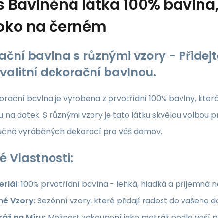
s
Bavlněná látka 100% bavlna, 
ko na černém
ační bavlna s různými vzory - Přide
kvalitní dekorační bavlnou.
rační bavlna je vyrobena z prvotřídní 100% bavlny, která z
 na dotek. S různými vzory je tato látku skvělou volbou p
ručně vyráběných dekorací pro váš domov.
é Vlastnosti:
riál:
100% prvotřídní bavlna - lehká, hladká a příjemná 
né Vzory:
Sezónní vzory, které přidají radost do vašeho
ráž na Míru:
Možnost zakoupení jako metráž podle vaší po