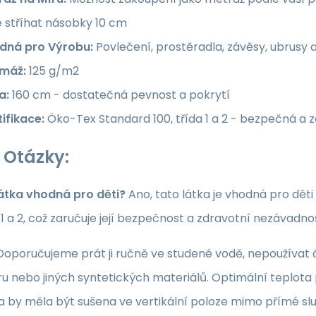
e stříhat násobky 10 cm
dná pro Výrobu:
Povlečení, prostěradla, závěsy, ubrusy 
máž:
125 g/m2
a:
160 cm - dostatečná pevnost a pokrytí
ifikace:
Öko-Tex Standard 100, třída 1 a 2 - bezpečná a 
 Otázky:
látka vhodná pro děti?
Ano, tato látka je vhodná pro dět
a 1 a 2, což zaručuje její bezpečnost a zdravotní nezávadno
oporučujeme prát ji ručně ve studené vodě, nepoužívat či
u nebo jiných syntetických materiálů. Optimální teplota p
ka by měla být sušena ve vertikální poloze mimo přímé sl