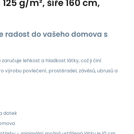
125 g/m², šíře 160 cm,
jte radost do vašeho domova s
aručuje lehkost a hladkost látky, což ji činí
ro výrobu povlečení, prostěradel, závěsů, ubrusů a
na dotek
 domova
třeby - minimální možná ustřižená látky je 10 cm