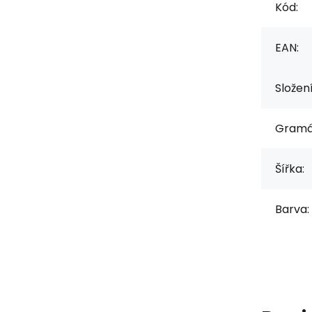
Kód:
EAN:
Složen
Gramá
Šířka:
Barva: