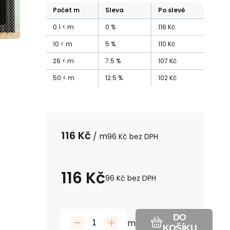
Počet
m
Sleva
Po slevě
0.1
m
0
%
116
Kč
10
m
5
%
110
Kč
26
m
7.5
%
107
Kč
50
m
12.5
%
102
Kč
116
Kč
/
m
96
Kč
bez DPH
116
Kč
96
Kč
bez DPH
DO
m
KOŠÍKU