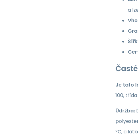
a lz
Vho
Gra
Šířk
Cert
Časté
Je tato 
100, tříd
Údržba:
D
polyester
°C, a lát