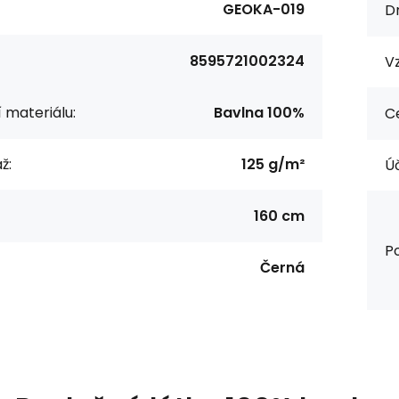
GEOKA-019
Dr
8595721002324
Vz
í materiálu:
Bavlna 100%
Ce
ž:
125 g/m²
Úč
160 cm
Po
Černá