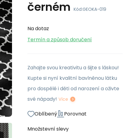
černém
Kód:
GEOKA-019
Na dotaz
Termín a způsob doručení
Zahajte svou kreativitu a šijte s láskou!
Kupte si nyní kvalitní bavlněnou látku
pro dospělé i děti od narození a oživte
své nápady!
Více
Oblíbený
Porovnat
Množstevní slevy