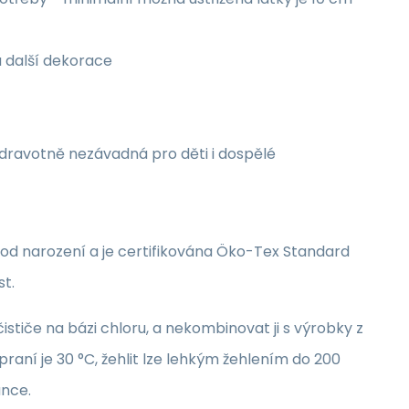
a další dekorace
zdravotně nezávadná pro děti i dospělé
i od narození a je certifikována Öko-Tex Standard
st.
stiče na bázi chloru, a nekombinovat ji s výrobky z
raní je 30 °C, žehlit lze lehkým žehlením do 200
unce.