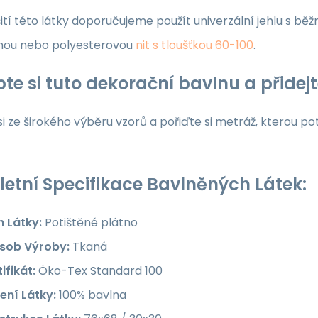
ití této látky doporučujeme použít univerzální jehlu s běž
nou nebo polyesterovou
nit s tloušťkou 60-100
.
te si tuto dekorační bavlnu a přide
i ze širokého výběru vzorů a pořiďte si metráž, kterou po
etní Specifikace Bavlněných Látek:
h Látky:
Potištěné plátno
sob Výroby:
Tkaná
ifikát:
Öko-Tex Standard 100
ení Látky:
100% bavlna