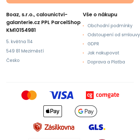
Boaz, s.r.o., calounictvi-
Vše o nákupu
galanterie.cz PPL ParcelShop
Obchodní podmínky
KM10154981
Odstoupení od smlouvy
5. května 114
GDPR
549 81 Meziměstí
Jak nakupovat
Česko
Doprava a Platba