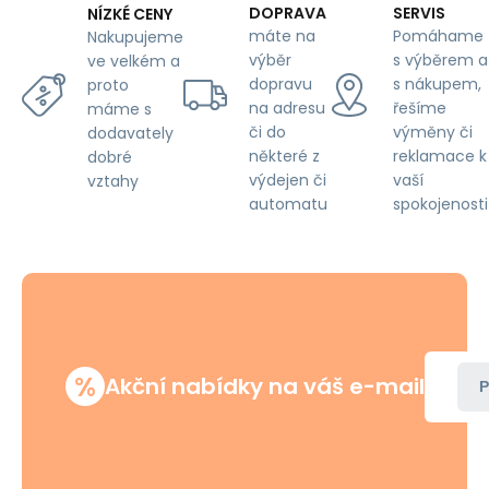
na
DOPRAVA
SERVIS
NÍZKÉ CENY
bílém
máte na
Pomáhame
Nakupujeme
výběr
s výběrem a
ve velkém a
dopravu
s nákupem,
proto
na adresu
řešíme
máme s
či do
výměny či
dodavately
některé z
reklamace k
dobré
výdejen či
vaší
vztahy
automatu
spokojenosti
%
Akční nabídky na váš e-mail
P