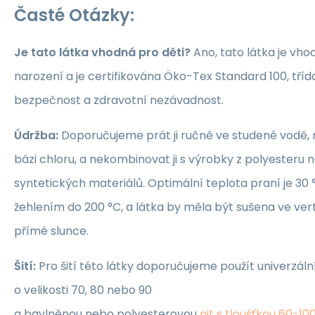
Časté Otázky:
Je tato látka vhodná pro děti?
Ano, tato látka je vho
narození a je certifikována Öko-Tex Standard 100, třída 1
bezpečnost a zdravotní nezávadnost.
Údržba:
Doporučujeme prát ji ručně ve studené vodě, 
bázi chloru, a nekombinovat ji s výrobky z polyesteru 
syntetických materiálů. Optimální teplota praní je 30 °
žehlením do 200 °C, a látka by měla být sušena ve ver
přímé slunce.
Šití:
Pro šití této látky doporučujeme použít univerzáln
o velikosti 70, 80 nebo 90
a bavlněnou nebo polyesterovou
nit s tloušťkou 60-10