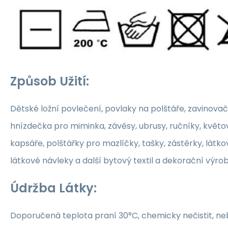
Způsob Užití:
Dětské ložní povlečení, povlaky na polštáře, zavinovač
hnízdečka pro miminka, závěsy, ubrusy, ručníky, květ
kapsáře, polštářky pro mazlíčky, tašky, zástěrky, látko
látkové návleky a další bytový textil a dekorační výrob
Údržba Látky:
Doporučená teplota praní 30°C, chemicky nečistit, nebě