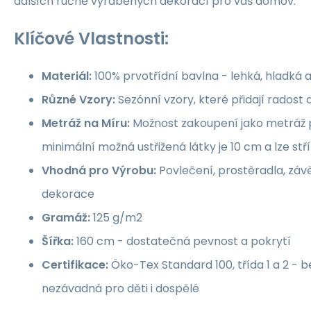
dalších ručně vyráběných dekorací pro váš domov.
Klíčové Vlastnosti:
Materiál:
100% prvotřídní bavlna - lehká, hladká 
Různé Vzory:
Sezónní vzory, které přidají rados
Metráž na Míru:
Možnost zakoupení jako metráž p
minimální možná ustřižená látky je 10 cm a lze st
Vhodná pro Výrobu:
Povlečení, prostěradla, závě
dekorace
Gramáž:
125 g/m2
Šířka:
160 cm - dostatečná pevnost a pokrytí
Certifikace:
Öko-Tex Standard 100, třída 1 a 2 -
nezávadná pro děti i dospělé