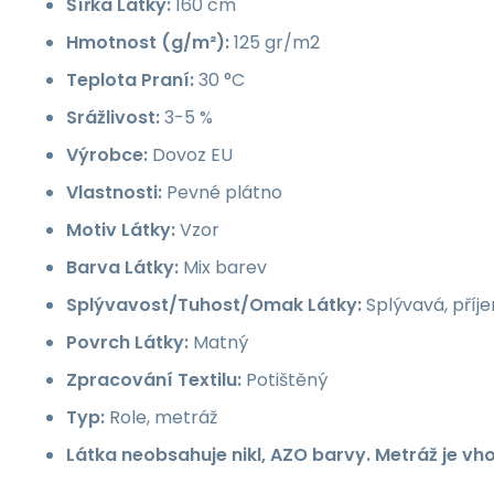
Šířka Látky:
160 cm
Hmotnost (g/m²):
125 gr/m2
Teplota Praní:
30 °C
Srážlivost:
3-5 %
Výrobce:
Dovoz EU
Vlastnosti:
Pevné plátno
Motiv Látky:
Vzor
Barva Látky:
Mix barev
Splývavost/Tuhost/Omak Látky:
Splývavá, příj
Povrch Látky:
Matný
Zpracování Textilu:
Potištěný
Typ:
Role, metráž
Látka neobsahuje nikl, AZO barvy. Metráž je vh