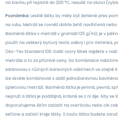
na bavlnu při teplotě do 200 °C, nesušit na slunci (vybl
Poznámka:
Lesklé látky by měly být žehlené přes po
na rubu. Metráž se rovněž dobře žehlí navlhčená neb
Bavlněná látka v metráži v gramáži 125 g/m2, je v pěkné
použít na veškerý bytový textil, oděvy i pro miminka, 
Öko-Tex Standard 100. Další vzory látek najdete v naš
metráže a to za příznivé ceny. Do kombinace nabízím
saténovou v různých barevných odstínech ve stejné kva
lze skvěle kombinovat s další jednobarevnou bavlněn
úpletovou metráží. Bavlněná látka je jemná, pevná, sp
nepruží a látka je poddajná, krásně se z ní šije. Aby se 
doporučujeme šitím začistit na overlocku nebo cik ca
seřízne a začistí kraje látky. S touto látka budete zaruč