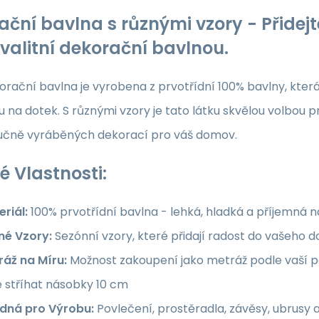
ační bavlna s různými vzory - Přide
kvalitní dekorační bavlnou.
rační bavlna je vyrobena z prvotřídní 100% bavlny, která z
 na dotek. S různými vzory je tato látku skvělou volbou p
ručně vyráběných dekorací pro váš domov.
é Vlastnosti:
riál:
100% prvotřídní bavlna - lehká, hladká a příjemná 
né Vzory:
Sezónní vzory, které přidají radost do vašeho
ráž na Míru:
Možnost zakoupení jako metráž podle vaší po
e stříhat násobky 10 cm
dná pro Výrobu:
Povlečení, prostěradla, závěsy, ubrusy 