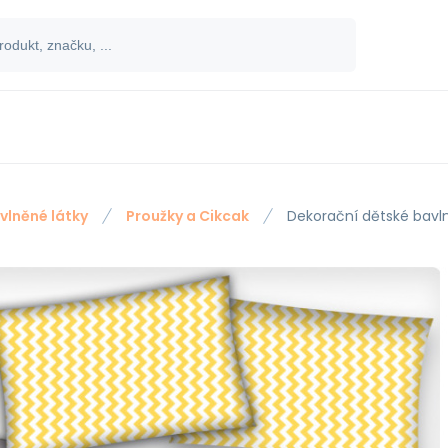
vlněné látky
Proužky a Cikcak
Dekorační dětské bavln