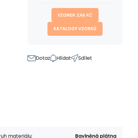
VZOREK ZA
6
KČ
KATALOGY VZORKŮ
Dotaz
Hlídat
Sdílet
uh materiálu:
Bavlněná plátna