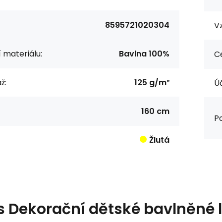
8595721020304
Vz
í materiálu:
Bavlna 100%
Ce
ž:
125 g/m²
Úč
160 cm
Po
Žlutá
s
Dekorační dětské bavlněné l