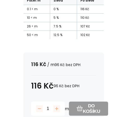
Počet
m
Sleva
Po slevě
0.1
m
0
%
116
Kč
10
m
5
%
110
Kč
26
m
7.5
%
107
Kč
50
m
12.5
%
102
Kč
116
Kč
/
m
96
Kč
bez DPH
116
Kč
96
Kč
bez DPH
DO
m
KOŠÍKU