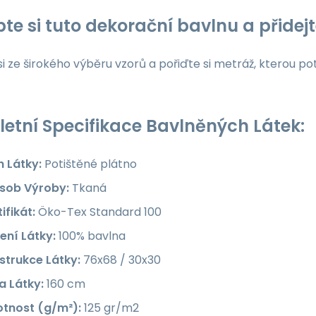
te si tuto dekorační bavlnu a přide
i ze širokého výběru vzorů a pořiďte si metráž, kterou po
etní Specifikace Bavlněných Látek:
h Látky:
Potištěné plátno
sob Výroby:
Tkaná
ifikát:
Öko-Tex Standard 100
ení Látky:
100% bavlna
strukce Látky:
76x68 / 30x30
a Látky:
160 cm
tnost (g/m²):
125 gr/m2