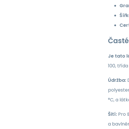
Gra
Šířk
Cert
Časté
Je tato 
100, tříd
Údržba:
D
polyester
°C, a lát
Šití:
Pro š
a bavlně