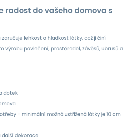
jte radost do vašeho domova s
aručuje lehkost a hladkost látky, což ji činí
ro výrobu povlečení, prostěradel, závěsů, ubrusů a
na dotek
 domova
třeby - minimální možná ustřižená látky je 10 cm
a další dekorace