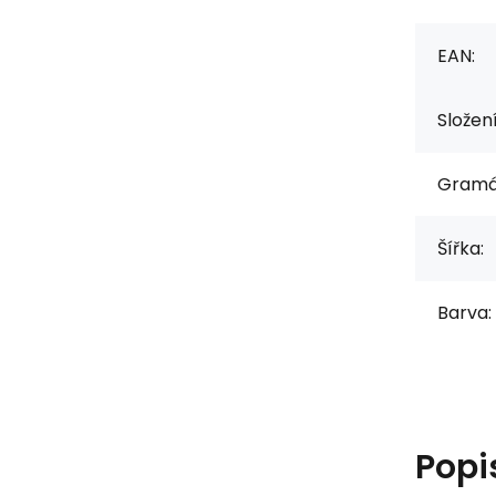
EAN:
Složen
Gramá
Šířka:
Barva:
Popi