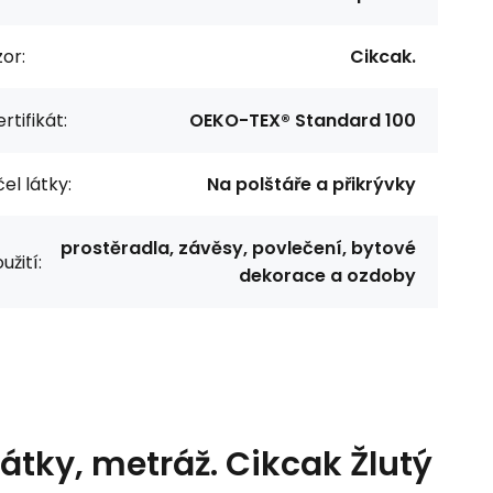
or:
Cikcak.
rtifikát:
OEKO-TEX® Standard 100
el látky:
Na polštáře a přikrývky
prostěradla, závěsy, povlečení, bytové
užití:
dekorace a ozdoby
átky, metráž. Cikcak Žlutý