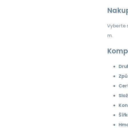
Nakup
Vyberte s
m.
Kompl
Dru
Způ
Cert
Slož
Kon
Šířk
Hmo