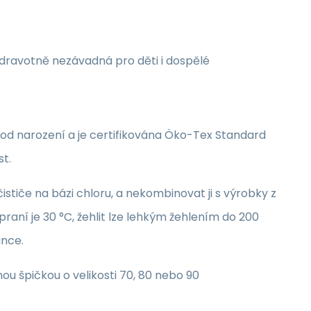
zdravotně nezávadná pro děti i dospělé
i od narození a je certifikována Öko-Tex Standard
st.
stiče na bázi chloru, a nekombinovat ji s výrobky z
raní je 30 °C, žehlit lze lehkým žehlením do 200
unce.
nou špičkou o velikosti 70, 80 nebo 90