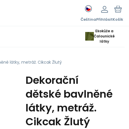
Čeština
Přihlásit
Košík
Ekokůže a
Čalounické
látky
ěné látky, metráž. Cikcak Žlutý
Dekorační
dětské bavlněné
látky, metráž.
Cikcak Žlutý