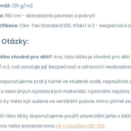
máž:
125 g/m2
a:
160 cm - dostatečná pevnost a pokrytí
ifikace:
Öko-Tex Standard 100, třída 1 a 2 - bezpečná a 
 Otázky:
látka vhodná pro děti?
Ano, tato látka je vhodná pro dět
a 1 a 2, což zaručuje její bezpečnost a zdravotní nezávadno
oporučujeme prát ji ručně ve studené vodě, nepoužívat či
u nebo jiných syntetických materiálů. Optimální teplota p
ka by měla být sušena ve vertikální poloze mimo přímé sl
ití této látky doporučujeme použít univerzální jehlu s běž
nou nebo polyesterovou
nit s tloušťkou 60-100
.