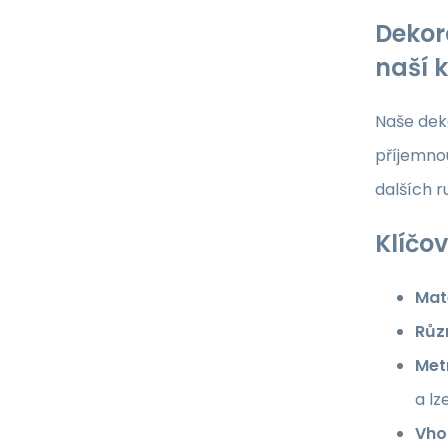
Dekor
naší 
Naše deko
příjemnou
dalších 
Klíčov
Mate
Růz
Met
a lz
Vho