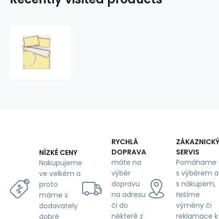
Decorative
children's
cotton
fabrics,
by
the
meter.
Zigzag
Yellow
RYCHLÁ
ZÁKAZNICK
DOPRAVA
SERVIS
NÍZKÉ CENY
máte na
Pomáhame
Nakupujeme
výběr
s výběrem a
ve velkém a
dopravu
s nákupem,
proto
na adresu
řešíme
máme s
či do
výměny či
dodavately
některé z
reklamace k
dobré