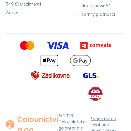
549 81 Meziměstí
Jak kupować?
Česko
Formy płatności
© 2026
Čalounictví
Ecommerce
Čalounictví a
solutions
a ga
galanterie e-