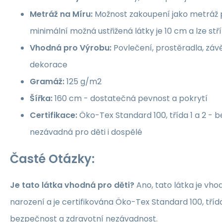
Metráž na Míru:
Možnost zakoupení jako metráž p
minimální možná ustřižená látky je 10 cm a lze st
Vhodná pro Výrobu:
Povlečení, prostěradla, závě
dekorace
Gramáž:
125 g/m2
Šířka:
160 cm - dostatečná pevnost a pokrytí
Certifikace:
Öko-Tex Standard 100, třída 1 a 2 -
nezávadná pro děti i dospělé
Časté Otázky:
Je tato látka vhodná pro děti?
Ano, tato látka je vho
narození a je certifikována Öko-Tex Standard 100, třída 1
bezpečnost a zdravotní nezávadnost.