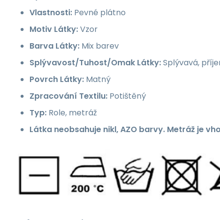
Vlastnosti:
Pevné plátno
Motiv Látky:
Vzor
Barva Látky:
Mix barev
Splývavost/Tuhost/Omak Látky:
Splývavá, příj
Povrch Látky:
Matný
Zpracování Textilu:
Potištěný
Typ:
Role, metráž
Látka neobsahuje nikl, AZO barvy. Metráž je vh