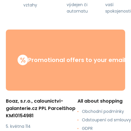
výdejen či
vaší
vztahy
automatu
spokojenosti
%
Promotional offers to your email
Boaz, s.r.o., calounictvi-
All about shopping
galanterie.cz PPL ParcelShop
Obchodní podmínky
KM10154981
Odstoupení od smlouvy
5. května 114
GDPR