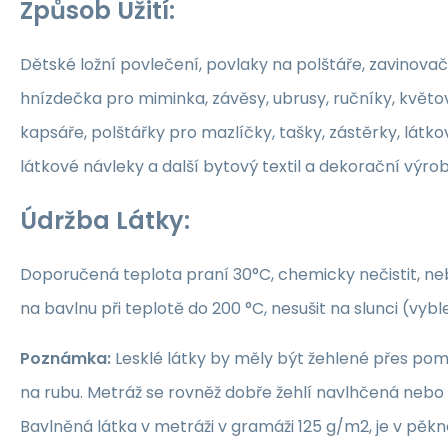
Způsob Užití:
Dětské ložní povlečení, povlaky na polštáře, zavinovač
hnízdečka pro miminka, závěsy, ubrusy, ručníky, květ
kapsáře, polštářky pro mazlíčky, tašky, zástěrky, látko
látkové návleky a další bytový textil a dekorační výrob
Údržba Látky:
Doporučená teplota praní 30°C, chemicky nečistit, nebě
na bavlnu při teplotě do 200 °C, nesušit na slunci (vybl
Poznámka:
Lesklé látky by měly být žehlené přes po
na rubu. Metráž se rovněž dobře žehlí navlhčená neb
Bavlněná látka v metráži v gramáži 125 g/m2, je v pěkné