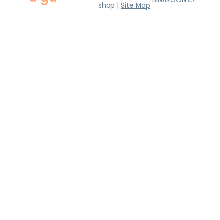
BINARGON.cz
shop |
Site Map