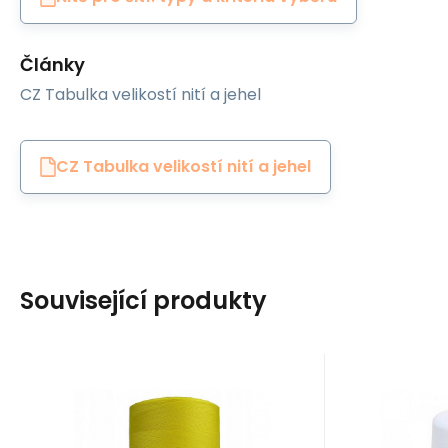
Články
CZ Tabulka velikostí nití a jehel
CZ Tabulka velikostí nití a jehel
Související produkty
EAN:
Code:
8595721014754
120VIGA911
EAN:
Cod
In stock
1
ks
I
Ariadna
Ariadna
5.80
GBP
VIGA 120 threads for
Sewing
overlock machines
80 f
Nitě VIGA 120 do overloků
Šicí nitě 