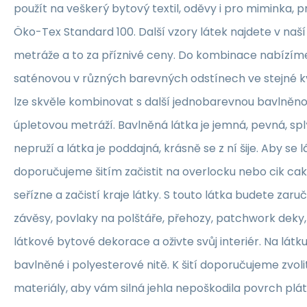
použít na veškerý bytový textil, oděvy i pro miminka, 
Öko-Tex Standard 100. Další vzory látek najdete v naš
metráže a to za příznivé ceny. Do kombinace nabízím
saténovou v různých barevných odstínech ve stejné kva
lze skvěle kombinovat s další jednobarevnou bavlněn
úpletovou metráží. Bavlněná látka je jemná, pevná, sp
nepruží a látka je poddajná, krásně se z ní šije. Aby se 
doporučujeme šitím začistit na overlocku nebo cik ca
seřízne a začistí kraje látky. S touto látka budete zaruč
závěsy, povlaky na polštáře, přehozy, patchwork deky, 
látkové bytové dekorace a oživte svůj interiér. Na lát
bavlněné i polyesterové nitě. K šití doporučujeme zvolit
materiály, aby vám silná jehla nepoškodila povrch plát