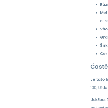
Růz
Met
a lz
Vho
Gra
Šířk
Cert
Časté
Je tato 
100, tříd
Údržba:
D
polyester