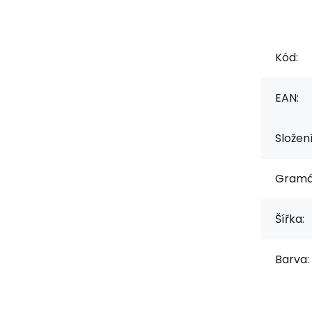
Kód:
EAN:
Složen
Gramá
Šířka:
Barva: