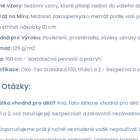
né Vzory:
Sezónní vzory, které přidají radost do vašeho
ráž na Míru:
Možnost zakoupení jako metráž podle vaší po
e stříhat násobky 10 cm
dná pro Výrobu:
Povlečení, prostěradla, závěsy, ubrusy 
máž:
125 g/m2
a:
160 cm - dostatečná pevnost a pokrytí
ifikace:
Öko-Tex Standard 100, třída 1 a 2 - bezpečná a 
 Otázky:
látka vhodná pro děti?
Ano, tato látka je vhodná pro dět
a 1 a 2, což zaručuje její bezpečnost a zdravotní nezávadno
oporučujeme prát ji ručně ve studené vodě, nepoužívat či
u nebo jiných syntetických materiálů. Optimální teplota p