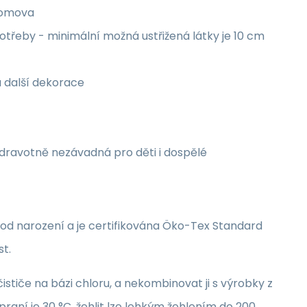
 domova
třeby - minimální možná ustřižená látky je 10 cm
a další dekorace
zdravotně nezávadná pro děti i dospělé
i od narození a je certifikována Öko-Tex Standard
st.
stiče na bázi chloru, a nekombinovat ji s výrobky z
raní je 30 °C, žehlit lze lehkým žehlením do 200