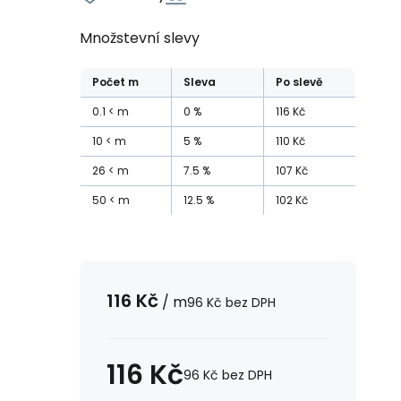
Množstevní slevy
Počet
m
Sleva
Po slevě
0.1
m
0
%
116
Kč
10
m
5
%
110
Kč
26
m
7.5
%
107
Kč
50
m
12.5
%
102
Kč
116
Kč
/
m
96
Kč
bez DPH
116
Kč
96
Kč
bez DPH