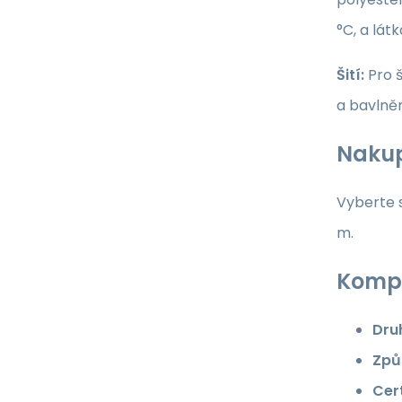
°C, a lát
Šití:
Pro š
a bavlně
Nakup
Vyberte s
m.
Kompl
Dru
Způ
Cert