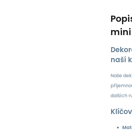
Popi
mini
Dekor
naší 
Naše deko
příjemnou
dalších 
Klíčov
Mate