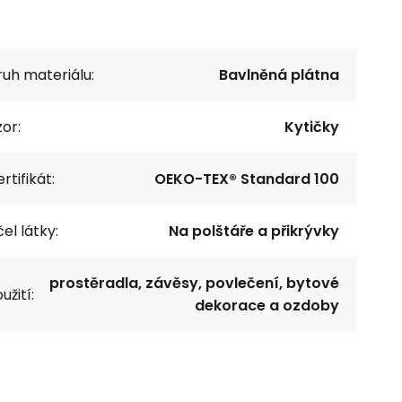
uh materiálu:
Bavlněná plátna
or:
Kytičky
rtifikát:
OEKO-TEX® Standard 100
el látky:
Na polštáře a přikrývky
prostěradla, závěsy, povlečení, bytové
užití:
dekorace a ozdoby