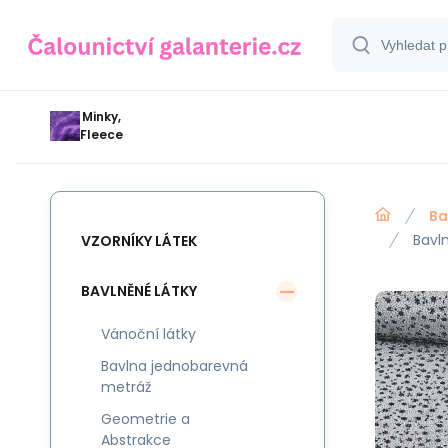
Minky,
Fleece
Ba
Bavl
VZORNÍKY LÁTEK
BAVLNĚNÉ LÁTKY
Vánoční látky
Bavlna jednobarevná
metráž
Geometrie a
Abstrakce