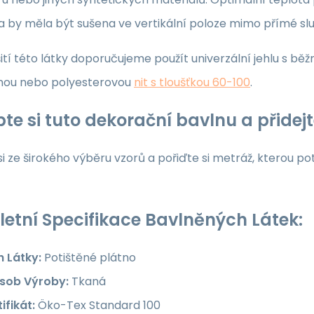
ka by měla být sušena ve vertikální poloze mimo přímé sl
ití této látky doporučujeme použít univerzální jehlu s běž
nou nebo polyesterovou
nit s tloušťkou 60-100
.
te si tuto dekorační bavlnu a přide
i ze širokého výběru vzorů a pořiďte si metráž, kterou po
etní Specifikace Bavlněných Látek:
h Látky:
Potištěné plátno
sob Výroby:
Tkaná
ifikát:
Öko-Tex Standard 100