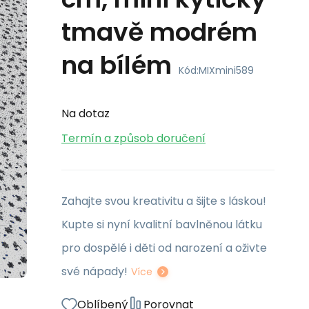
tmavě modrém
na bílém
Kód:
MIXmini589
Na dotaz
Termín a způsob doručení
Zahajte svou kreativitu a šijte s láskou!
Kupte si nyní kvalitní bavlněnou látku
pro dospělé i děti od narození a oživte
své nápady!
Více
Oblíbený
Porovnat