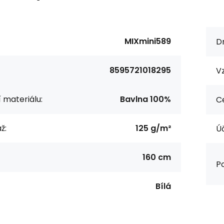
MIXmini589
Dr
8595721018295
Vz
í materiálu:
Bavlna 100%
Ce
ž:
125 g/m²
Úč
160 cm
Po
Bílá