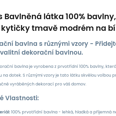
s
Bavlněná látka 100% bavlny, 
 kytičky tmavě modrém na b
ační bavlna s různými vzory - Přide
kvalitní dekorační bavlnou.
rační bavlna je vyrobena z prvotřídní 100% bavlny, která z
 na dotek. S různými vzory je tato látku skvělou volbou p
ručně vyráběných dekorací pro váš domov.
é Vlastnosti:
riál:
100% prvotřídní bavlna - lehká, hladká a příjemná 