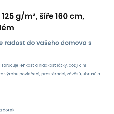
125 g/m², šíře 160 cm,
ílém
jte radost do vašeho domova s
aručuje lehkost a hladkost látky, což ji činí
ro výrobu povlečení, prostěradel, závěsů, ubrusů a
na dotek