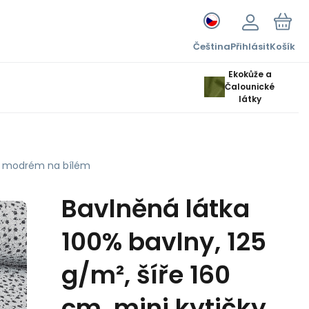
Čeština
Přihlásit
Košík
Ekokůže a
Čalounické
látky
avě modrém na bílém
Bavlněná látka
100% bavlny, 125
g/m², šíře 160
cm, mini kytičky