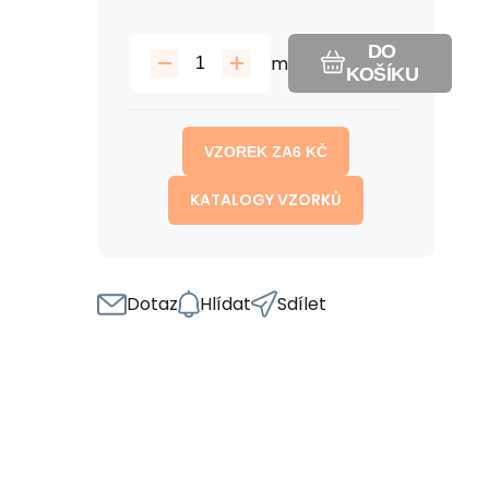
DO
m
KOŠÍKU
VZOREK ZA
6
KČ
KATALOGY VZORKŮ
Dotaz
Hlídat
Sdílet