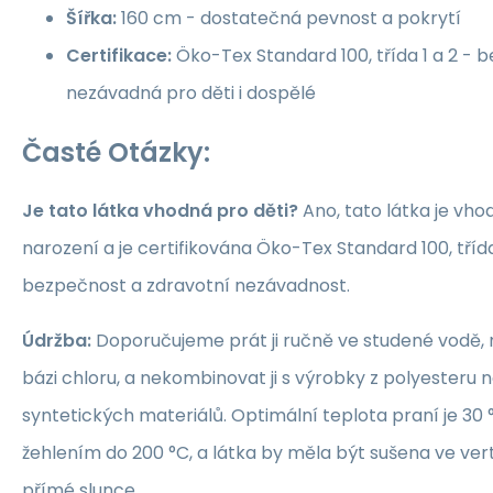
Šířka:
160 cm - dostatečná pevnost a pokrytí
Certifikace:
Öko-Tex Standard 100, třída 1 a 2 -
nezávadná pro děti i dospělé
Časté Otázky:
Je tato látka vhodná pro děti?
Ano, tato látka je vho
narození a je certifikována Öko-Tex Standard 100, třída 1
bezpečnost a zdravotní nezávadnost.
Údržba:
Doporučujeme prát ji ručně ve studené vodě, 
bázi chloru, a nekombinovat ji s výrobky z polyesteru 
syntetických materiálů. Optimální teplota praní je 30 °
žehlením do 200 °C, a látka by měla být sušena ve ver
přímé slunce.