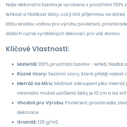
Naše dekorační bavlna je vyrobena z prvotřídní 100% b
lehkost a hladkost látky, což ji činí příjemnou na dotek.
látku skvělou volbou pro výrobu povlečení, prostěrade
dalších ručně vyráběných dekorací pro váš domov.
Klíčové Vlastnosti:
Materiál:
100% prvotřídní bavlna - lehká, hladká 
Různé Vzory:
Sezónní vzory, které přidají rados
Metráž na Míru:
Možnost zakoupení jako metráž p
minimální možná ustřižená látky je 10 cm a lze st
Vhodná pro Výrobu:
Povlečení, prostěradla, závě
dekorace
Gramáž:
125 g/m2