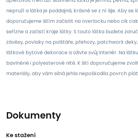
úpletovou metráží. Bavlněná látka je jemná, pevná, sp
nepruží a látka je poddajná, krásně se z ní šije. Aby se 
doporučujeme šitím začistit na overlocku nebo cik ca
seřízne a začistí kraje látky. S touto látka budete zaruč
závěsy, povlaky na polštáře, přehozy, patchwork deky, 
látkové bytové dekorace a oživte svůj interiér. Na lát
bavlněné i polyesterové nitě. K šití doporučujeme zvolit
materiály, aby vám silná jehla nepoškodila povrch plát
Dokumenty
Ke stažení