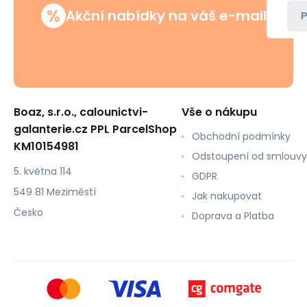
%
Akční nabídky na váš e-mail
P
Boaz, s.r.o., calounictvi-
Vše o nákupu
galanterie.cz PPL ParcelShop
Obchodní podmínky
KM10154981
Odstoupení od smlouvy
5. května 114
GDPR
549 81 Meziměstí
Jak nakupovat
Česko
Doprava a Platba