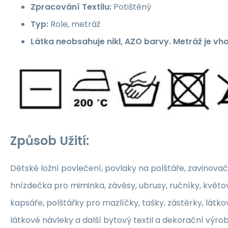
Zpracování Textilu:
Potištěný
Typ:
Role, metráž
Látka neobsahuje nikl, AZO barvy. Metráž je vh
Způsob Užití:
Dětské ložní povlečení, povlaky na polštáře, zavinovač
hnízdečka pro miminka, závěsy, ubrusy, ručníky, květ
kapsáře, polštářky pro mazlíčky, tašky, zástěrky, látko
látkové návleky a další bytový textil a dekorační výrob