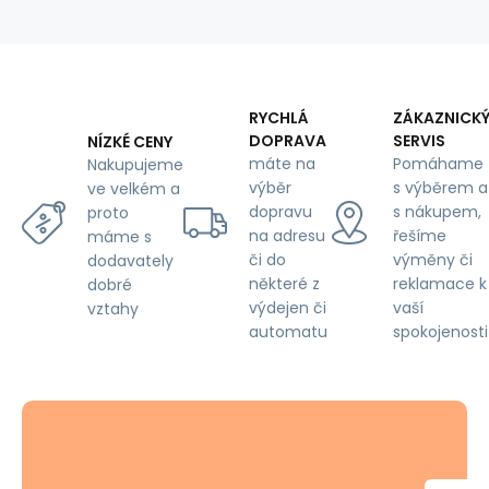
125
g/m²,
šíře
160
cm,
hvězdy
RYCHLÁ
ZÁKAZNICK
tmavě
DOPRAVA
SERVIS
NÍZKÉ CENY
modrém
máte na
Pomáhame
Nakupujeme
na
výběr
s výběrem a
ve velkém a
bílém
dopravu
s nákupem,
proto
na adresu
řešíme
máme s
či do
výměny či
dodavately
některé z
reklamace k
dobré
výdejen či
vaší
vztahy
automatu
spokojenosti