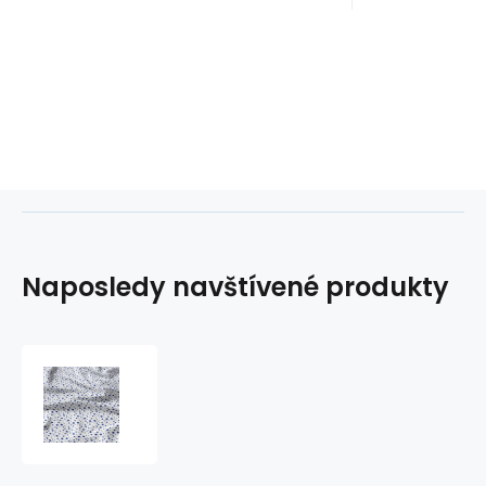
Naposledy navštívené produkty
Dětská
bavlněná
látka
bavlna
100%,