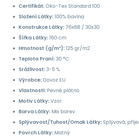
Certifikát:
Öko-Tex Standard 100
Složení Látky:
100% bavlna
Konstrukce Látky:
76x68 / 30x30
Šířka Látky:
160 cm
Hmotnost (g/m²):
125 gr/m2
Teplota Praní:
30 °C
Srážlivost:
3-5 %
Výrobce:
Dovoz EU
Vlastnosti:
Pevné plátno
Motiv Látky:
Vzor
Barva Látky:
Mix barev
Splývavost/Tuhost/Omak Látky:
Splývavá, příj
Povrch Látky:
Matný