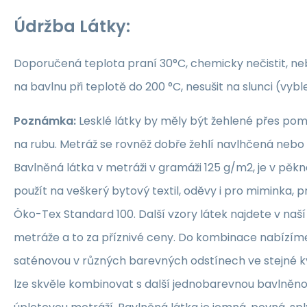
Údržba Látky:
Doporučená teplota praní 30°C, chemicky nečistit, nebě
na bavlnu při teplotě do 200 °C, nesušit na slunci (vybl
Poznámka:
Lesklé látky by měly být žehlené přes po
na rubu. Metráž se rovněž dobře žehlí navlhčená neb
Bavlněná látka v metráži v gramáži 125 g/m2, je v pěkné
použít na veškerý bytový textil, oděvy i pro miminka, 
Öko-Tex Standard 100. Další vzory látek najdete v naš
metráže a to za příznivé ceny. Do kombinace nabízím
saténovou v různých barevných odstínech ve stejné kva
lze skvěle kombinovat s další jednobarevnou bavlněn