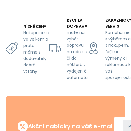
šíře
160
cm,
galaxie
RYCHLÁ
ZÁKAZNICK
bílá
DOPRAVA
SERVIS
NÍZKÉ CENY
na
máte na
Pomáhame
Nakupujeme
modrém
výběr
s výběrem a
ve velkém a
dopravu
s nákupem,
proto
na adresu
řešíme
máme s
či do
výměny či
dodavately
některé z
reklamace k
dobré
výdejen či
vaší
vztahy
automatu
spokojenosti
%
Akční nabídky na váš e-mail
P