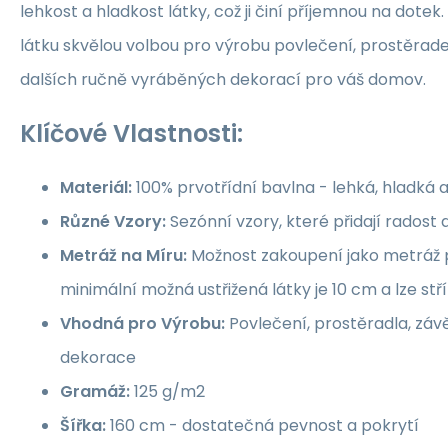
lehkost a hladkost látky, což ji činí příjemnou na dotek.
látku skvělou volbou pro výrobu povlečení, prostěrade
dalších ručně vyráběných dekorací pro váš domov.
Klíčové Vlastnosti:
Materiál:
100% prvotřídní bavlna - lehká, hladká 
Různé Vzory:
Sezónní vzory, které přidají rados
Metráž na Míru:
Možnost zakoupení jako metráž p
minimální možná ustřižená látky je 10 cm a lze st
Vhodná pro Výrobu:
Povlečení, prostěradla, závě
dekorace
Gramáž:
125 g/m2
Šířka:
160 cm - dostatečná pevnost a pokrytí