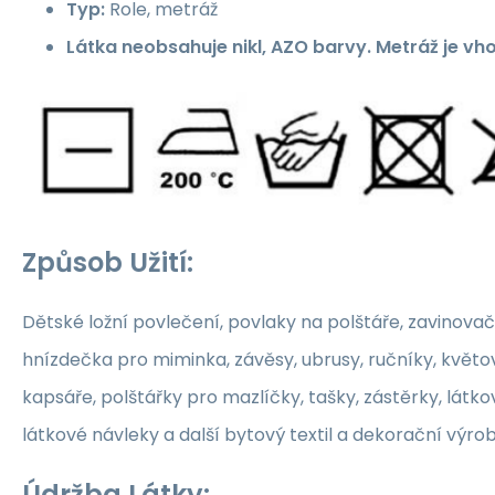
Typ:
Role, metráž
Látka neobsahuje nikl, AZO barvy. Metráž je vh
Způsob Užití:
Dětské ložní povlečení, povlaky na polštáře, zavinovač
hnízdečka pro miminka, závěsy, ubrusy, ručníky, květ
kapsáře, polštářky pro mazlíčky, tašky, zástěrky, látko
látkové návleky a další bytový textil a dekorační výrob
Údržba Látky: