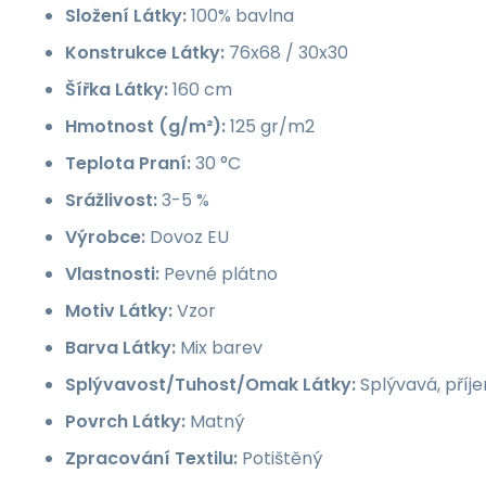
Složení Látky:
100% bavlna
Konstrukce Látky:
76x68 / 30x30
Šířka Látky:
160 cm
Hmotnost (g/m²):
125 gr/m2
Teplota Praní:
30 °C
Srážlivost:
3-5 %
Výrobce:
Dovoz EU
Vlastnosti:
Pevné plátno
Motiv Látky:
Vzor
Barva Látky:
Mix barev
Splývavost/Tuhost/Omak Látky:
Splývavá, příj
Povrch Látky:
Matný
Zpracování Textilu:
Potištěný