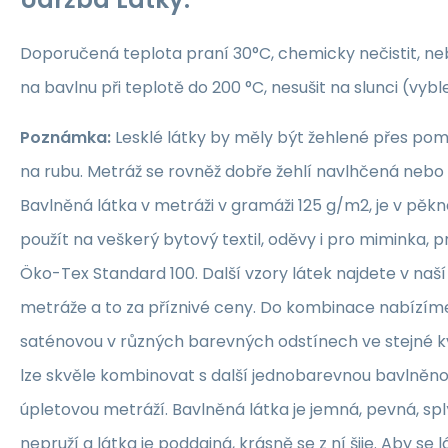
Doporučená teplota praní 30°C, chemicky nečistit, nebě
na bavlnu při teplotě do 200 °C, nesušit na slunci (vybl
Poznámka:
Lesklé látky by měly být žehlené přes po
na rubu. Metráž se rovněž dobře žehlí navlhčená neb
Bavlněná látka v metráži v gramáži 125 g/m2, je v pěkné
použít na veškerý bytový textil, oděvy i pro miminka, 
Öko-Tex Standard 100. Další vzory látek najdete v naš
metráže a to za příznivé ceny. Do kombinace nabízím
saténovou v různých barevných odstínech ve stejné kva
lze skvěle kombinovat s další jednobarevnou bavlněn
úpletovou metráží. Bavlněná látka je jemná, pevná, sp
nepruží a látka je poddajná, krásně se z ní šije. Aby se 