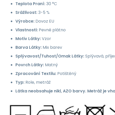
Teplota Praní:
30 °C
Srážlivost:
3-5 %
Výrobce:
Dovoz EU
Vlastnosti:
Pevné plátno
Motiv Látky:
Vzor
Barva Látky:
Mix barev
Splývavost/Tuhost/Omak Látky:
Splývavá, příj
Povrch Látky:
Matný
Zpracování Textilu:
Potištěný
Typ:
Role, metráž
Látka neobsahuje nikl, AZO barvy. Metráž je vh