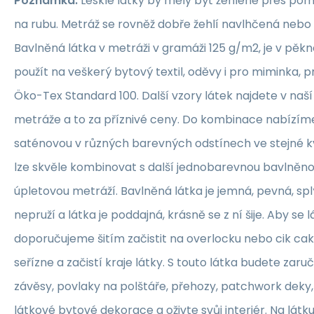
Poznámka:
Lesklé látky by měly být žehlené přes po
na rubu. Metráž se rovněž dobře žehlí navlhčená neb
Bavlněná látka v metráži v gramáži 125 g/m2, je v pěkné
použít na veškerý bytový textil, oděvy i pro miminka, 
Öko-Tex Standard 100. Další vzory látek najdete v naš
metráže a to za příznivé ceny. Do kombinace nabízím
saténovou v různých barevných odstínech ve stejné kva
lze skvěle kombinovat s další jednobarevnou bavlněn
úpletovou metráží. Bavlněná látka je jemná, pevná, sp
nepruží a látka je poddajná, krásně se z ní šije. Aby se 
doporučujeme šitím začistit na overlocku nebo cik ca
seřízne a začistí kraje látky. S touto látka budete zaruč
závěsy, povlaky na polštáře, přehozy, patchwork deky, 
látkové bytové dekorace a oživte svůj interiér. Na lát