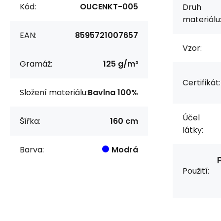
Kód:
OUCENKT-005
Druh
materiálu
EAN:
8595721007657
Vzor:
Gramáž:
125 g/m²
Certifikát:
Složení materiálu:
Bavlna 100%
Účel
Šířka:
160 cm
látky:
Barva:
Modrá
Použití: