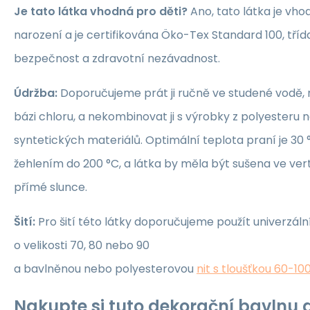
Je tato látka vhodná pro děti?
Ano, tato látka je vho
narození a je certifikována Öko-Tex Standard 100, třída 1
bezpečnost a zdravotní nezávadnost.
Údržba:
Doporučujeme prát ji ručně ve studené vodě, 
bázi chloru, a nekombinovat ji s výrobky z polyesteru 
syntetických materiálů. Optimální teplota praní je 30 °
žehlením do 200 °C, a látka by měla být sušena ve ver
přímé slunce.
Šití:
Pro šití této látky doporučujeme použít univerzáln
o velikosti 70, 80 nebo 90
a bavlněnou nebo polyesterovou
nit s tloušťkou 60-10
Nakupte si tuto dekorační bavlnu a