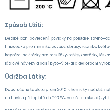
Způsob Užití:
Dětské ložní povlečení, povlaky na polštáře, zavinovač
hnízdečka pro miminka, závěsy, ubrusy, ručníky, květ
kapsáře, polštářky pro mazlíčky, tašky, zástěrky, látko
látkové návleky a další bytový textil a dekorační výrob
Údržba Látky:
Doporučená teplota praní 30°C, chemicky nečistit, nebě
na bavlnu při teplotě do 200 °C, nesušit na slunci (vybl