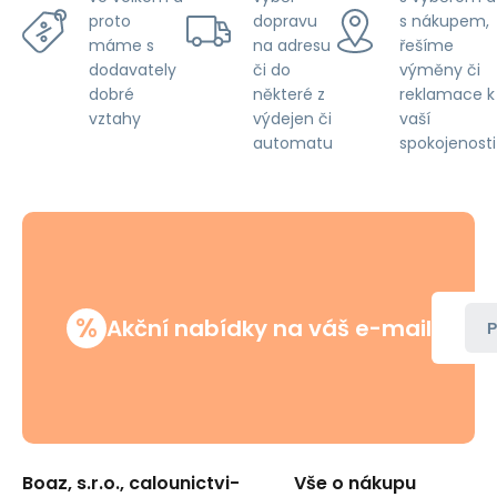
dopravu
s nákupem,
proto
na adresu
řešíme
máme s
či do
výměny či
dodavately
některé z
reklamace k
dobré
výdejen či
vaší
vztahy
automatu
spokojenosti
%
Akční nabídky na váš e-mail
P
Boaz, s.r.o., calounictvi-
Vše o nákupu