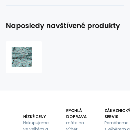
Naposledy navštívené produkty
Dětská
bavlněná
látka
metráž
Lodě
na
Modrém
RYCHLÁ
ZÁKAZNICK
DOPRAVA
SERVIS
NÍZKÉ CENY
máte na
Pomáhame
Nakupujeme
výběr
s výběrem a
ve velkém a