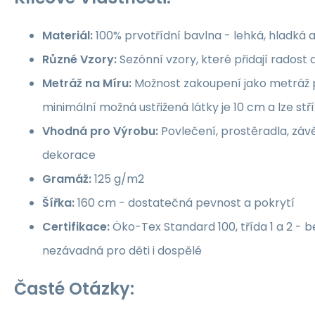
Materiál:
100% prvotřídní bavlna - lehká, hladká 
Různé Vzory:
Sezónní vzory, které přidají rados
Metráž na Míru:
Možnost zakoupení jako metráž p
minimální možná ustřižená látky je 10 cm a lze st
Vhodná pro Výrobu:
Povlečení, prostěradla, závě
dekorace
Gramáž:
125 g/m2
Šířka:
160 cm - dostatečná pevnost a pokrytí
Certifikace:
Öko-Tex Standard 100, třída 1 a 2 -
nezávadná pro děti i dospělé
Časté Otázky: