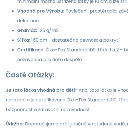
minimální možná ustřižená látky je 10 cm a lze st
Vhodná pro Výrobu:
Povlečení, prostěradla, závě
dekorace
Gramáž:
125 g/m2
Šířka:
160 cm - dostatečná pevnost a pokrytí
Certifikace:
Öko-Tex Standard 100, třída 1 a 2 -
nezávadná pro děti i dospělé
Časté Otázky:
Je tato látka vhodná pro děti?
Ano, tato látka je vho
narození a je certifikována Öko-Tex Standard 100, třída 1
bezpečnost a zdravotní nezávadnost.
Údržba:
Doporučujeme prát ji ručně ve studené vodě, 