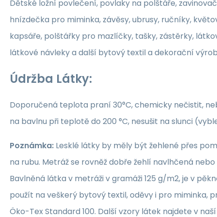
Dětské ložní povlečení, povlaky na polštáře, zavinovač
hnízdečka pro miminka, závěsy, ubrusy, ručníky, květ
kapsáře, polštářky pro mazlíčky, tašky, zástěrky, látko
látkové návleky a další bytový textil a dekorační výrob
Údržba Látky:
Doporučená teplota praní 30°C, chemicky nečistit, nebě
na bavlnu při teplotě do 200 °C, nesušit na slunci (vybl
Poznámka:
Lesklé látky by měly být žehlené přes po
na rubu. Metráž se rovněž dobře žehlí navlhčená neb
Bavlněná látka v metráži v gramáži 125 g/m2, je v pěkné
použít na veškerý bytový textil, oděvy i pro miminka, 
Öko-Tex Standard 100. Další vzory látek najdete v naš