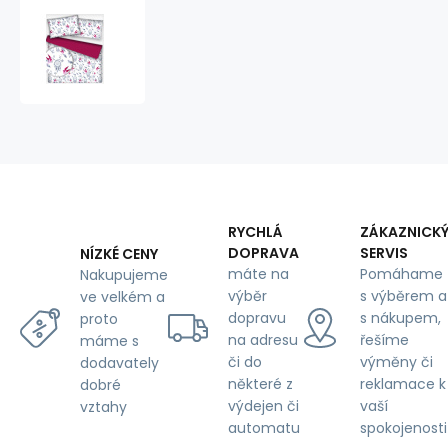
Dětská
bavlněná
látka
metráž
Lovec
snů
Amarantový
na
Bílém
RYCHLÁ
ZÁKAZNICK
DOPRAVA
SERVIS
NÍZKÉ CENY
máte na
Pomáhame
Nakupujeme
výběr
s výběrem a
ve velkém a
dopravu
s nákupem,
proto
na adresu
řešíme
máme s
či do
výměny či
dodavately
některé z
reklamace k
dobré
výdejen či
vaší
vztahy
automatu
spokojenosti