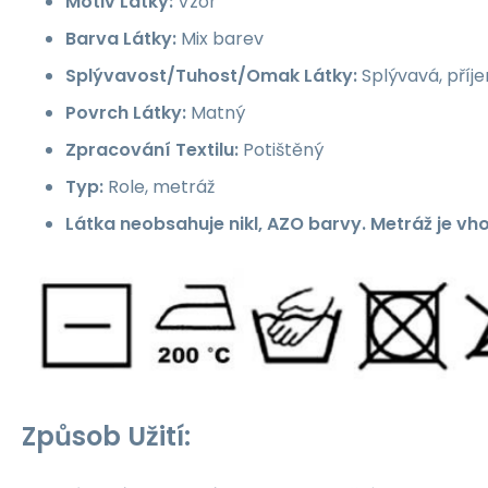
Motiv Látky:
Vzor
Barva Látky:
Mix barev
Splývavost/Tuhost/Omak Látky:
Splývavá, příj
Povrch Látky:
Matný
Zpracování Textilu:
Potištěný
Typ:
Role, metráž
Látka neobsahuje nikl, AZO barvy. Metráž je vh
Způsob Užití: