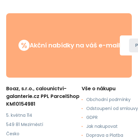
%
Akční nabídky na váš e-mail
P
Boaz, s.r.o., calounictvi-
Vše o nákupu
galanterie.cz PPL ParcelShop
Obchodní podmínky
KM10154981
Odstoupení od smlouvy
5. května 114
GDPR
549 81 Meziměstí
Jak nakupovat
Česko
Doprava a Platba