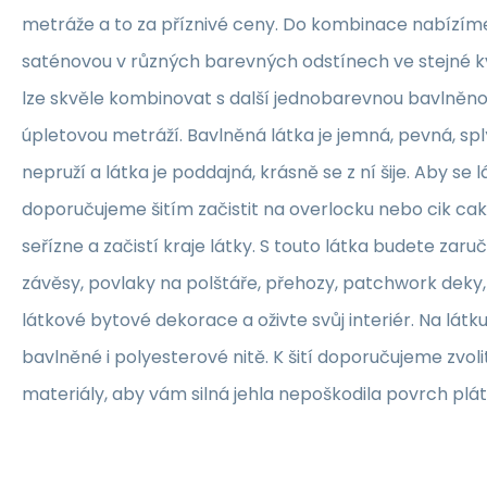
metráže a to za příznivé ceny. Do kombinace nabízím
saténovou v různých barevných odstínech ve stejné kva
lze skvěle kombinovat s další jednobarevnou bavlněn
úpletovou metráží. Bavlněná látka je jemná, pevná, sp
nepruží a látka je poddajná, krásně se z ní šije. Aby se 
doporučujeme šitím začistit na overlocku nebo cik ca
seřízne a začistí kraje látky. S touto látka budete zaruč
závěsy, povlaky na polštáře, přehozy, patchwork deky, 
látkové bytové dekorace a oživte svůj interiér. Na lát
bavlněné i polyesterové nitě. K šití doporučujeme zvolit
materiály, aby vám silná jehla nepoškodila povrch plát