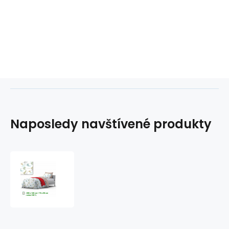
Naposledy navštívené produkty
Bavlněné
povlečení
na
zip,
barva
Bílá,