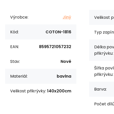
Výrobce:
Jiný
Velikost p
Kód:
COTON-1816
Typ zapín
EAN:
8595721057232
Délka pov
přikrývku:
Stav:
Nové
Šířka pov
přikrývku:
Materiál:
bavlna
Barva:
Velikost přikrývky:
140x200cm
Počet dílů