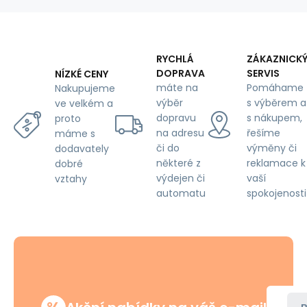
140x200
cm
RYCHLÁ
ZÁKAZNICK
DOPRAVA
SERVIS
NÍZKÉ CENY
máte na
Pomáhame
Nakupujeme
výběr
s výběrem a
ve velkém a
dopravu
s nákupem,
proto
na adresu
řešíme
máme s
či do
výměny či
dodavately
některé z
reklamace k
dobré
výdejen či
vaší
vztahy
automatu
spokojenosti