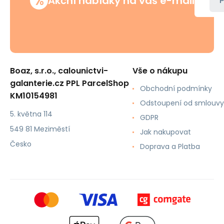
%
Akční nabídky na váš e-mail
P
Boaz, s.r.o., calounictvi-
Vše o nákupu
galanterie.cz PPL ParcelShop
Obchodní podmínky
KM10154981
Odstoupení od smlouvy
5. května 114
GDPR
549 81 Meziměstí
Jak nakupovat
Česko
Doprava a Platba