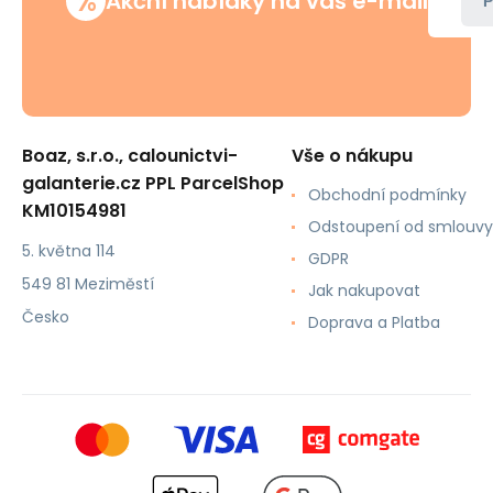
%
Akční nabídky na váš e-mail
P
Boaz, s.r.o., calounictvi-
Vše o nákupu
galanterie.cz PPL ParcelShop
Obchodní podmínky
KM10154981
Odstoupení od smlouvy
5. května 114
GDPR
549 81 Meziměstí
Jak nakupovat
Česko
Doprava a Platba