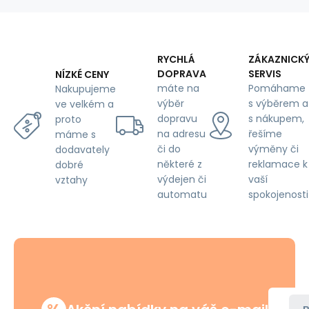
140x200
cm
RYCHLÁ
ZÁKAZNICK
DOPRAVA
SERVIS
NÍZKÉ CENY
máte na
Pomáhame
Nakupujeme
výběr
s výběrem a
ve velkém a
dopravu
s nákupem,
proto
na adresu
řešíme
máme s
či do
výměny či
dodavately
některé z
reklamace k
dobré
výdejen či
vaší
vztahy
automatu
spokojenosti