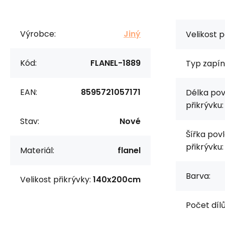
Výrobce:
Jiný
Velikost p
Kód:
FLANEL-1889
Typ zapín
EAN:
8595721057171
Délka pov
přikrývku:
Stav:
Nové
Šířka pov
přikrývku:
Materiál:
flanel
Barva:
Velikost přikrývky:
140x200cm
Počet dílů