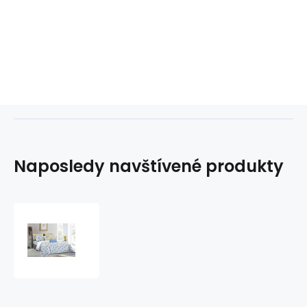
Naposledy navštívené produkty
Flanelové
povlečení
na
zip,
barva
Modrá,