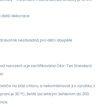
a další dekorace
zdravotně nezávadná pro děti i dospělé
i od narození a je certifikována Öko-Tex Standard
st.
stiče na bázi chloru, a nekombinovat ji s výrobky z
raní je 30 °C, žehlit lze lehkým žehlením do 200
unce.