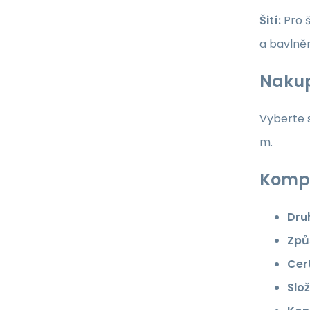
Šití:
Pro š
a bavlně
Nakup
Vyberte s
m.
Kompl
Dru
Způ
Cert
Slož