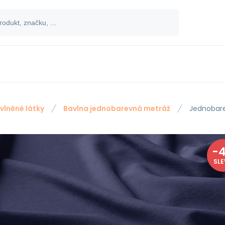
vlněné látky
Bavlna jednobarevná metráž
Jednobare
-
SL