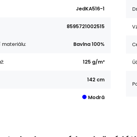
JedKA516-1
Dr
8595721002515
Vz
í materiálu:
Bavlna 100%
Ce
ž:
125 g/m²
Úč
142 cm
Po
Modrá