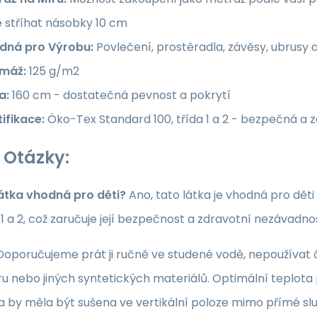
e stříhat násobky 10 cm
dná pro Výrobu:
Povlečení, prostěradla, závěsy, ubrusy 
máž:
125 g/m2
a:
160 cm - dostatečná pevnost a pokrytí
ifikace:
Öko-Tex Standard 100, třída 1 a 2 - bezpečná a 
 Otázky:
látka vhodná pro děti?
Ano, tato látka je vhodná pro dět
a 1 a 2, což zaručuje její bezpečnost a zdravotní nezávadno
oporučujeme prát ji ručně ve studené vodě, nepoužívat či
u nebo jiných syntetických materiálů. Optimální teplota p
ka by měla být sušena ve vertikální poloze mimo přímé sl