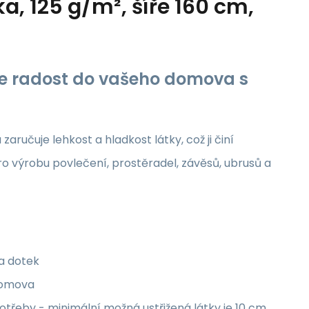
, 125 g/m², šíře 160 cm,
jte radost do vašeho domova s
aručuje lehkost a hladkost látky, což ji činí
ro výrobu povlečení, prostěradel, závěsů, ubrusů a
na dotek
 domova
třeby - minimální možná ustřižená látky je 10 cm