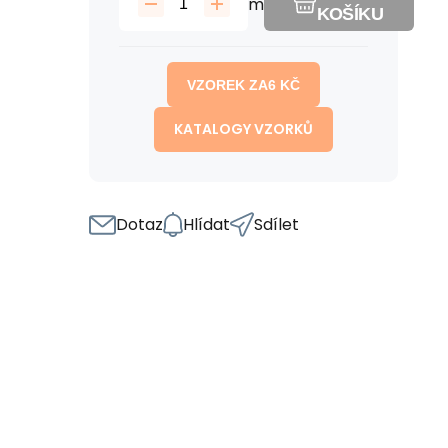
m
KOŠÍKU
VZOREK ZA
6
KČ
KATALOGY VZORKŮ
Dotaz
Hlídat
Sdílet