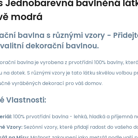
s
Jednobarevná bavlněná látka
vě modrá
ační bavlna s různými vzory - Přide
kvalitní dekorační bavlnou.
rační bavlna je vyrobena z prvotřídní 100% bavlny, která z
 na dotek. S různými vzory je tato látku skvělou volbou p
ručně vyráběných dekorací pro váš domov.
é Vlastnosti:
riál:
100% prvotřídní bavlna - lehká, hladká a příjemná 
né Vzory:
Sezónní vzory, které přidají radost do vašeho
ráž na Míru:
Možnost zakoupení jako metráž podle vaší po