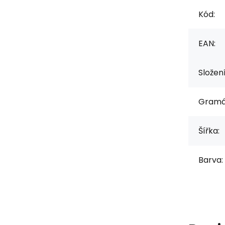
Kód:
EAN:
Složen
Gramá
Šířka:
Barva: