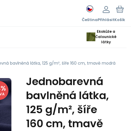
Čeština
Přihlásit
Košík
Ekokůže a
Čalounické
látky
vná bavlněná látka, 125 g/m², šíře 160 cm, tmavě modrá
Jednobarevná
4
%
bavlněná látka,
EVA
125 g/m², šíře
160 cm, tmavě