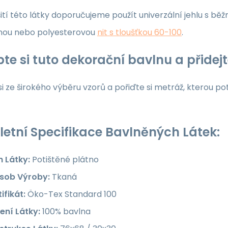
ití této látky doporučujeme použít univerzální jehlu s běž
nou nebo polyesterovou
nit s tloušťkou 60-100
.
te si tuto dekorační bavlnu a přide
i ze širokého výběru vzorů a pořiďte si metráž, kterou po
etní Specifikace Bavlněných Látek:
h Látky:
Potištěné plátno
sob Výroby:
Tkaná
ifikát:
Öko-Tex Standard 100
ení Látky:
100% bavlna