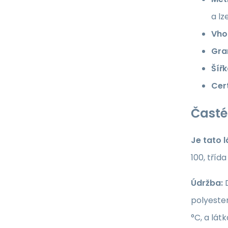
a lz
Vho
Gra
Šířk
Cert
Časté
Je tato 
100, tříd
Údržba:
D
polyester
°C, a lát