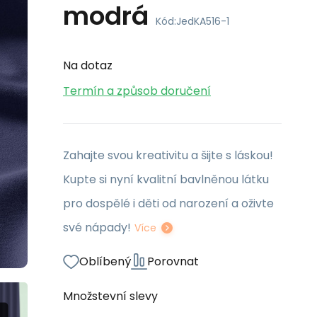
modrá
Kód:
JedKA516-1
Na dotaz
Termín a způsob doručení
Zahajte svou kreativitu a šijte s láskou!
Kupte si nyní kvalitní bavlněnou látku
pro dospělé i děti od narození a oživte
své nápady!
Více
Oblíbený
Porovnat
Množstevní slevy