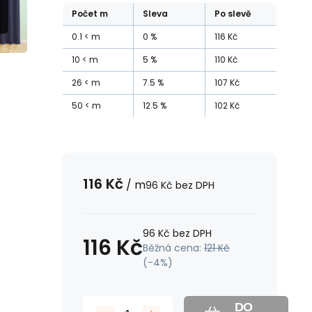
Počet
m
Sleva
Po slevě
0.1
m
0
%
116
Kč
10
m
5
%
110
Kč
26
m
7.5
%
107
Kč
50
m
12.5
%
102
Kč
116
Kč
/
m
96
Kč
bez DPH
96
Kč
bez DPH
116
Kč
Běžná cena:
121
Kč
(-
4
%)
DO