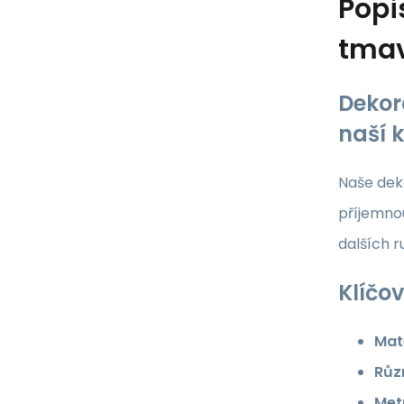
Popi
tma
Dekor
naší 
Naše deko
příjemnou
dalších 
Klíčov
Mate
Růz
Met