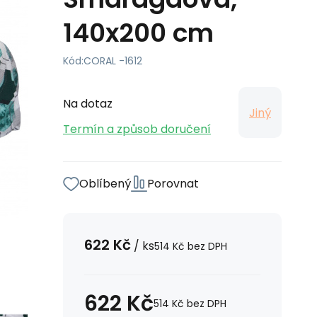
140x200 cm
Kód:
CORAL -1612
Na dotaz
Jiný
Termín a způsob doručení
Oblíbený
Porovnat
622
Kč
/
ks
514
Kč
bez DPH
622
Kč
514
Kč
bez DPH