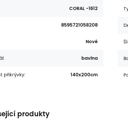
CORAL -1612
Ty
8595721058208
Dé
Nové
Ší
l:
bavlna
Ba
t přikrývky:
140x200cm
Po
sející produkty