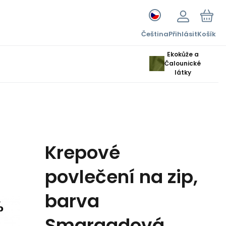
Čeština
Přihlásit
Košík
Ekokůže a
Čalounické
látky
Krepové
povlečení na zip,
barva
Smaragdová,