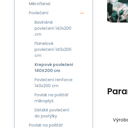
Mikroflanel
Povlečení
Bavlněné
povlečení 140x200
cm
Flanelové
povlečení 140x200
cm
Krepové povlečení
140X200 cm
Povlečení renforce
140x200 cm
Para
Povlak na polštář
mikroplyš
Dětské povlečení
do postýlky
Výrob
Povlak na polštář