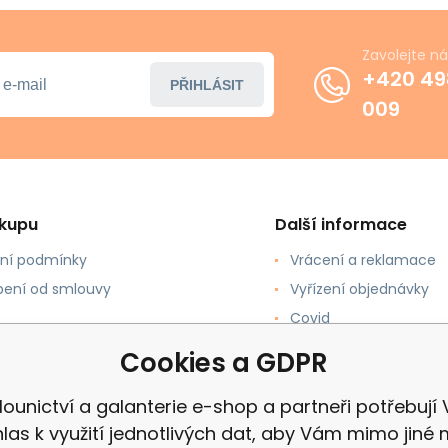
Zavolejte n
+420 49
PŘIHLÁSIT
009
ákupu
Další informace
ní podmínky
Vrácení a reklamace
ení od smlouvy
Vyřízení objednávky
Covid
upovat
Recenze
Cookies a GDPR
 a Platba
ounictví a galanterie e-shop a partneři potřebují
las k využití jednotlivých dat, aby Vám mimo jiné 