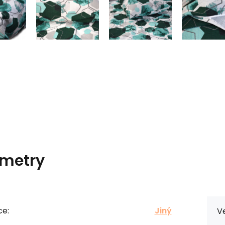
metry
ce:
Jiný
Ve