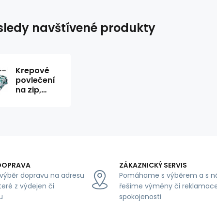
ledy navštívené produkty
Krepové
povlečení
na zip,
barva
Smaragdová,
140x200
cm
DOPRAVA
ZÁKAZNICKÝ SERVIS
výběr dopravu na adresu
Pomáhame s výběrem a s n
teré z výdejen či
řešíme výměny či reklamace
u
spokojenosti