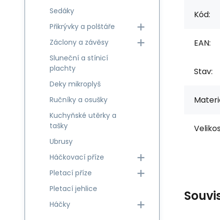
Sedáky
Kód:
Přikrývky a polštáře
Záclony a závěsy
EAN:
Sluneční a stínicí
plachty
Stav:
Deky mikroplyš
Materiá
Ručníky a osušky
Kuchyňské utěrky a
tašky
Velikos
Ubrusy
Háčkovací příze
Pletací příze
Pletací jehlice
Souvi
Háčky