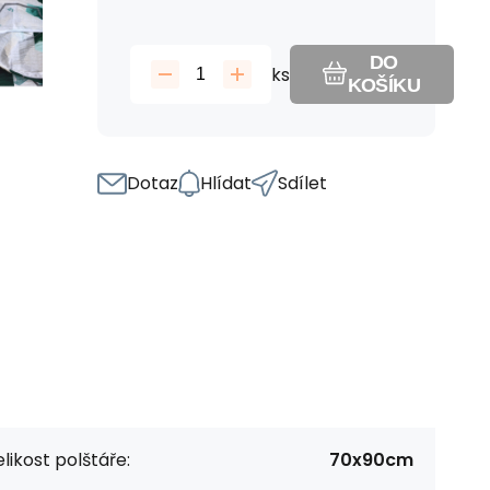
DO
ks
KOŠÍKU
Dotaz
Hlídat
Sdílet
likost polštáře:
70x90cm