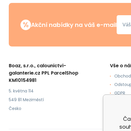
%
Akční nabídky na váš e-mail
Boaz, s.r.o., calounictvi-
Vše o n
galanterie.cz PPL ParcelShop
Obchod
KM10154981
Odstoup
5. května 114
GDPR
549 81 Meziměstí
Jak nak
Česko
Doprava
Čal
souh