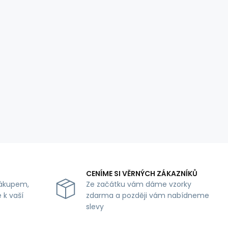
CENÍME SI VĚRNÝCH ZÁKAZNÍKŮ
ákupem,
Ze začátku vám dáme vzorky
 k vaší
zdarma a později vám nabídneme
slevy