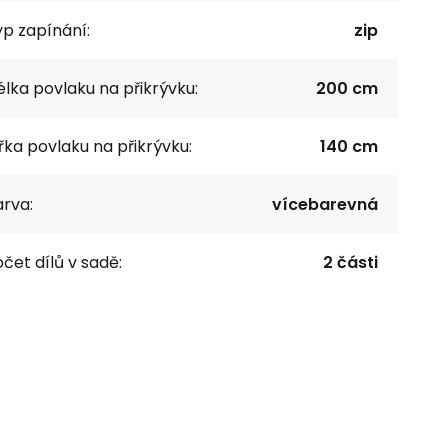
p zapínání:
zip
lka povlaku na přikrývku:
200 cm
řka povlaku na přikrývku:
140 cm
rva:
vícebarevná
čet dílů v sadě:
2 části