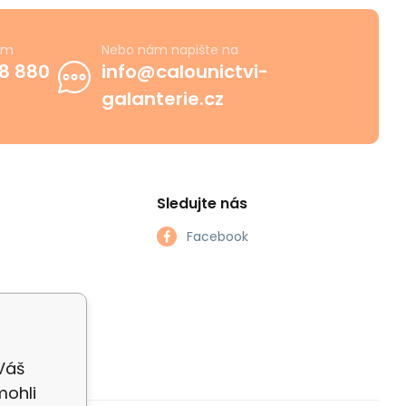
ám
Nebo nám napište na
8 880
info@calounictvi-
galanterie.cz
Sledujte nás
Facebook
 Váš
mohli