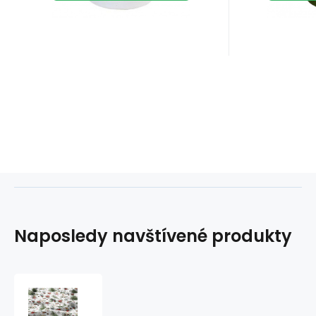
Naposledy navštívené produkty
Vánoční
bavlněná