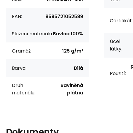
EAN:
8595721052589
Certifikát:
Složení materiálu:
Bavlna 100%
Účel
látky:
Gramáž:
125 g/m²
Barva:
Bílá
Použití:
Druh
Bavlněná
materiálu:
plátna
Dokumenty