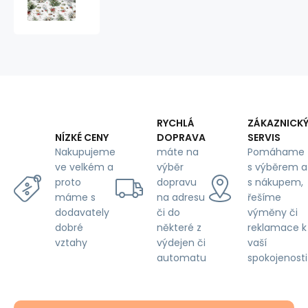
látka,
metráž,
šíře
160
cm,
Vánoční
strom
RYCHLÁ
ZÁKAZNICK
DOPRAVA
SERVIS
NÍZKÉ CENY
máte na
Pomáhame
Nakupujeme
výběr
s výběrem a
ve velkém a
dopravu
s nákupem,
proto
na adresu
řešíme
máme s
či do
výměny či
dodavately
některé z
reklamace k
dobré
výdejen či
vaší
vztahy
automatu
spokojenosti