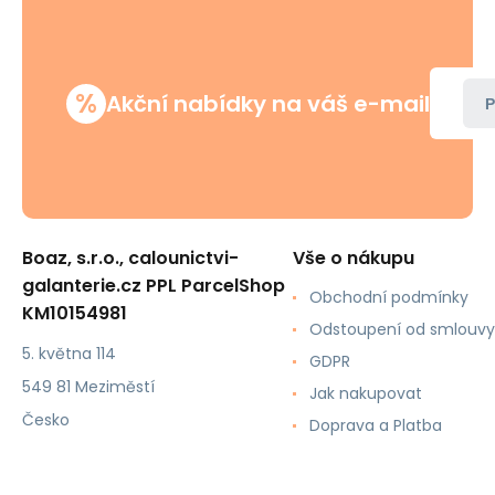
%
Akční nabídky na váš e-mail
P
Boaz, s.r.o., calounictvi-
Vše o nákupu
galanterie.cz PPL ParcelShop
Obchodní podmínky
KM10154981
Odstoupení od smlouvy
5. května 114
GDPR
549 81 Meziměstí
Jak nakupovat
Česko
Doprava a Platba